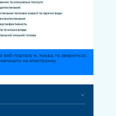
динок та комунальні послуги
допостачання
стачання теплової енергії та гарячої води
ектропостачання
ергоефективність
їв та міська влада
ївський міський голова
веб-порталу м. Києва, то зверніться,
о напишіть на електронну