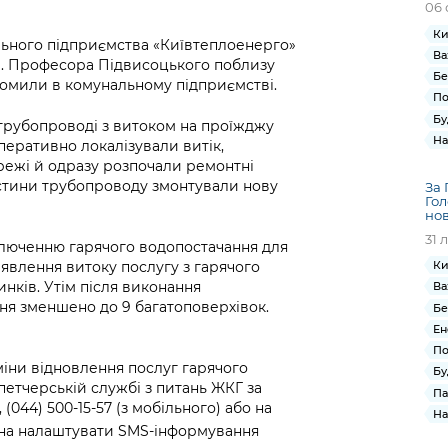
06 
Ки
ьного підприємства «Київтеплоенерго»
Ва
. Професора Підвисоцького поблизу
Бе
домили в комунальному підприємстві.
По
Бу
 трубопроводі з витоком на проїжджу
На
перативно локалізували витік,
ежі й одразу розпочали ремонтні
стини трубопроводу змонтували нову
За 
Гол
нов
31 
ключенню гарячого водопостачання для
Ки
виявлення витоку послугу з гарячого
нків. Утім після виконання
Ва
ня зменшено до 9 багатоповерхівок.
Бе
Ен
По
міни відновлення послуг гарячого
Бу
етчерській службі з питань ЖКГ за
Па
(044) 500-15-57 (з мобільного) або на
На
жна налаштувати SMS-інформування