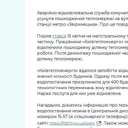
Аварійно-відновлювальна служба комунал
усунула пошкодження тепломережі на вул
станції метро «Звіринецька». Про це пові
Порив
стався
15 квітня на магістральному
частину. Працівники «Київтеплоенерго» о
відключили пошкоджену ділянку тепломер
роботи. Після демонтажу пошкодженої ча
ділянку тепломережі.
«Київтеплоенерго» вдалося запобігти від
значної кількості будинків. Одразу після 
водопостачання призупинили для 400 буди
технологічних перемикань зону відключен
Наразі послуга для них уже відновлена.
Нагадаємо, дізнатись інформацію про тер
водопостачання можна в Центральній дисп
номером 15-57 (зі стаціонарного телефону), 
сайті:
. Також мо
https://1557.kyiv.ua/login