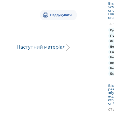
Віт
ухв
опе
Пла
Надрукувати
ст
14 
Бу
По
Фі
Наступний матеріал
Бе
Ва
Ки
Ки
Ки
Ек
Віт
рез
збу
вод
сто
сті
07 