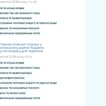
серпня 2026 року, 14:40
їв та міська влада
жливе під час воєнного стану
зпека та правопорядок
стачання теплової енергії та гарячої води
динок та комунальні послуги
вколишнє середовище міста
Планом стійкості столиці у
осіївському районі будують
у теплотрасу для Теремків
липня 2026 року, 9:14
їв та міська влада
жливе під час воєнного стану
зпека та правопорядок
ергоефективність
стачання теплової енергії та гарячої води
динок та комунальні послуги
рки та зелені зони
вколишнє середовище міста