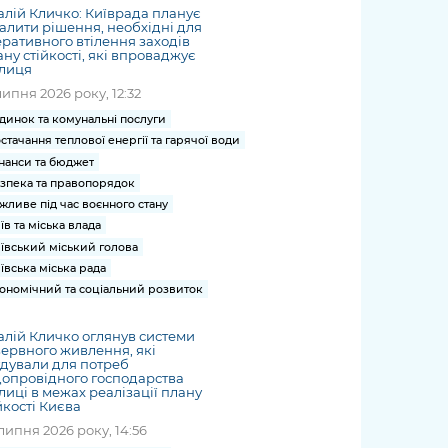
алій Кличко: Київрада планує
алити рішення, необхідні для
ративного втілення заходів
ну стійкості, які впроваджує
олиця
липня 2026 року, 12:32
динок та комунальні послуги
стачання теплової енергії та гарячої води
нанси та бюджет
зпека та правопорядок
жливе під час воєнного стану
їв та міська влада
ївський міський голова
ївська міська рада
ономічний та соціальний розвиток
алій Кличко оглянув системи
ервного живлення, які
дували для потреб
опровідного господарства
лиці в межах реалізації плану
йкості Києва
липня 2026 року, 14:56