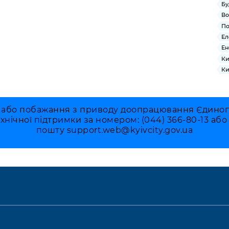
Бу
Во
По
Ел
Ен
Ки
Ки
 або побажання з приводу доопрацювання Єдиного 
ехнічної підтримки за номером: (044) 366-80-13 аб
пошту
support.web@kyivcity.gov.ua