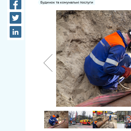
довідки
Будинок та комунальні послуги
Структура
Лікарні 
Рішення та розпорядження
Освіта та
Проєкти розпоряджень, що
заклади
перебувають на погодженні
КМВА
Дороги, 
парковки
Навколи
середови