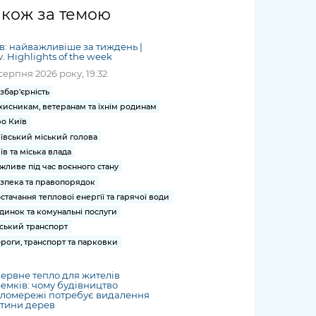
жет
Річні звіти
Києва
журналіст
міській військовій
coverage
акож за темою
Портал послуг
док
и та
ський
адміністрації
of
нтр
Гендерна політика
Публічні
рження
и від
запит /
hospitals
в: найважливіше за тиждень |
Міський застосунок Київ
дашборди
ь, дій чи
 /
«Ініціатива
Submitting
v. Highlights of the week
at work
Безбар'єрність
Цифровий
яльності
ribe
«Партнерство
a media
серпня 2026 року, 19:32
under
рядників
«Відкритий Уряд» –
request
martial law
збар'єрність
Київська міська військова
Важливе під час
мації
unce
місцевий рівень»
хисникам, ветеранам та їхнім родинам
адміністрація
воєнного стану
s
Контакти
о Київ
 про
Важливе під час
the
для медіа
ївський міський голова
цювання
воєнного стану
їв та міська влада
/ Contacts
ів на
жливе під час воєнного стану
for mass
чну
зпека та правопорядок
media
рмацію
стачання теплової енергії та гарячої води
динок та комунальні послуги
ський транспорт
роги, транспорт та парковки
ервне тепло для жителів
емків: чому будівництво
пломережі потребує видалення
тини дерев