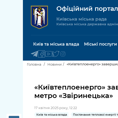
Офіційний портал
Київська міська рада
Київська міська державна адмін
Київ та міська влада
Міські послуги
«Київтеплоенерго» завершил
Головна
Новини
Київський міський голова
Будинок 
послуги
«Київтеплоенерго» за
Київська міська рада
метро «Звіринецька»
Пільги, су
Про Київ
соціальн
17 квітня 2025 року, 12:22
Керівництво КМДА
Паспорт, 
Київ та міська влада
Постачання теплової енергії 