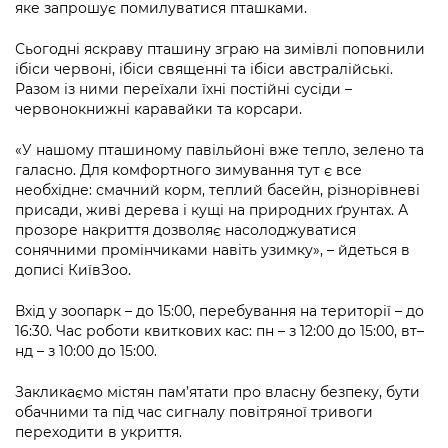
Підприємства, установи, організації
яке запрошує помилуватися пташками.
Уряд» – місцевий рівень»
Про відкриті дані
Портал Захисників та Захисниць
Kyiv International Relations
Сьогодні яскраву пташину зграю на зимівлі поповнили
Важливе під час воєнного стану
Портал даних Києва
ібіси червоні, ібіси священні та ібіси австралійські.
Безбар'єрність
Разом із ними переїхали їхні постійні сусіди –
Річні звіти
Публічні дашборди
червонокнижні каравайки та корсари.
Портал послуг
Гендерна політика
«У нашому пташиному павільйоні вже тепло, зелено та
Міський застосунок Київ Цифровий
галасно. Для комфортного зимування тут є все
Безбар'єрність
необхідне: смачний корм, теплий басейн, різнорівневі
Важливе під час воєнного стану
присади, живі дерева і кущі на природних ґрунтах. А
Київська міська військова адміністрація
прозоре накриття дозволяє насолоджуватися
сонячними промінчиками навіть узимку», – йдеться в
дописі КиївЗоо.
Вхід у зоопарк – до 15:00, перебування на території – до
16:30. Час роботи квиткових кас: пн – з 12:00 до 15:00, вт–
нд – з 10:00 до 15:00.
Закликаємо містян пам’ятати про власну безпеку, бути
обачними та під час сигналу повітряної тривоги
переходити в укриття.