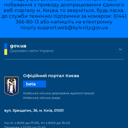
побажання з приводу доопрацювання Єдиного
веб-порталу м. Києва, то зверніться, будь ласка,
до служби технічної підтримки за номером: (044)
366-80-13 або напишіть на електронну
пошту
support.web@kyivcity.gov.ua
gov.ua
Державні сайти України
Офіційний портал Києва
beta
Київська міська державна адміністрація
Київська міська рада
вул. Хрещатик, 36, м. Київ, 01001
пн-чт з 8:00 до 17:00, пт з 8:00 до 15:45
Перерва з 12:00 до 12:45