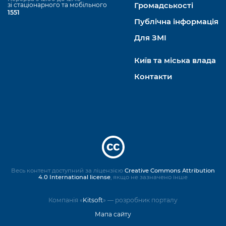
зі стаціонарного та мобільного
Громадськості
1551
Публічна інформація
Для ЗМІ
Київ та міська влада
Контакти
Весь контент доступний за ліцензією
Creative Commons Attribution
4.0 International license
, якщо не зазначено інше
Компанія «
Kitsoft
» — розробник порталу
Мапа сайту