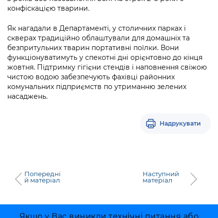
конфіскацією тварини.
Як нагадали в Департаменті, у столичних парках і
скверах традиційно облаштували для домашніх та
безпритульних тварин портативні поїлки. Вони
функціонуватимуть у спекотні дні орієнтовно до кінця
жовтня. Підтримку гігієни стендів і наповнення свіжою
чистою водою забезпечують фахівці районних
комунальних підприємств по утриманню зелених
насаджень.
Надрукувати
Попередні
Наступний
й матеріал
матеріал
Якщо у Вас виникли технічні питання або