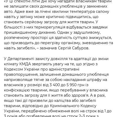
«У ці спекотні літні дні хочу нагадати власникам тварин
Підприємства, установи, організації
Уряд» – місцевий рівень»
Про відкриті дані
не залишати своїх домашніх улюбленців у замкнених
Портал Захисників та Захисниць
авто. Адже вже за лічені хвилини температура салону
Kyiv International Relations
Важливе під час воєнного стану
Портал даних Києва
навіть у затінку може критично підвищитись, що
Безбар'єрність
становить серйозну загрозу для життя тварин. У
Річні звіти
Публічні дашборди
більшості з них терморегуляція відбувається завдяки
Портал послуг
пришвидшеному диханню. Однак у задушливому,
Гендерна політика
розпеченому просторі ця здатність суттєво знижується,
Міський застосунок Київ Цифровий
що призводить до перегріву організму, зневодненню та
Безбар'єрність
навіть загибелі», – зазначив Сергій Сабуров.
Важливе під час воєнного стану
Київська міська військова адміністрація
У Департаменті захисту довкілля та адаптації до зміни
клімату КМДА звертають увагу на те, що згідно з
Кодексом України про адміністративні
правопорушення, залишення домашнього улюбленця
напризволяще тягне за собою накладання штрафу на
власників у розмірі від 3 400 до 5 950 грн із
конфіскацією тварини, якщо перебування у власника
становить загрозу для її життя або здоров’я. А в разі,
якщо такі дії призвели до каліцтва або загибелі
тварини, відповідно до Кримінального Кодексу
України, передбачено обмеження волі на строк від 1 до
3 років або позбавлення волі на строк 2–3 роки з