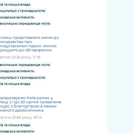
їв та міська влада
нсультації з громадськістю
омадська активність
вколишнє середовище міста
толиці представлять зміни до
онодавства про
індустріальні парки: охочих
прошують до обговорення
квітня 2026 року, 11:18
вколишнє середовище міста
омадська активність
нсультації з громадськістю
їв та міська влада
рядковуємо Київ разом: у
лиці з 1 до 30 квітня триватиме
курс з благоустрою в межах
няного двомісячника
квітня 2026 року, 18:14
їв та міська влада
омадська активність