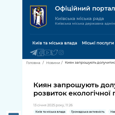
Офіційний портал
Київська міська рада
Київська міська державна адмін
Київ та міська влада
Міські послуги
Киян запрошують долучитися
Головна
Новини
Київський міський голова
Будинок 
послуги
Киян запрошують долу
Київська міська рада
розвиток екологічної 
Пільги, су
Про Київ
соціальн
13 січня 2025 року, 11:26
Керівництво КМДА
Паспорт, 
Київ та міська влада
Громадська активність
На