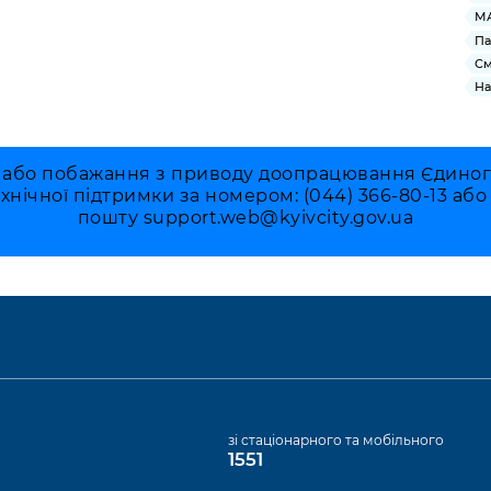
МА
Па
См
На
 або побажання з приводу доопрацювання Єдиного 
ехнічної підтримки за номером: (044) 366-80-13 аб
пошту
support.web@kyivcity.gov.ua
а
зі стаціонарного та мобільного
1551