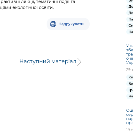
Бу
активні лекції, тематичні події та
До
вцями екологічної освіти.
До
Па
Надрукувати
См
На
У н
збе
тра
очі
Наступний матеріал
Ук
29 
Ки
Бе
Гр
На
Оці
сер
пар
про
18 