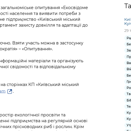
Громадська
Вакансії
Відкритий бюд
ся на
Т
 загальноміське опитування «Екосвідоме
експертиза
Фінанси та бюджет
Інформація з
Поря
новин
аності населення та виявити потреби з
Статистика
Контактний це
та медицина
обмеженим
оска
анонс
ьне підприємство «Київський міський
Киї
Громадський
Безпека та
доступом
рішен
КМДА
Kyi
амент захисту довкілля та адаптації до
Звернення громадян
 навчальні
бюджет
правопорядок
безді
Subsc
29 
Подати запит
розпо
to
Ра
Регуляторна діяльність
Ритуальні послуги
онлайн
інфор
anno
ючно. Взяти участь можна в застосунку
Бе
транспорт та
кратія» – «Опитування».
ment
За
Іноземцям / For
Проекти
Звіти
from 
Пр
foreigners
інформаційні матеріали та організують
нормативно-
опра
KCSA
Ва
шнє
чної свідомості та відповідальному
правових та
запит
Ві
ще міста
інших актів
публі
Бе
інфо
Гр
на сторінках КП «Київський міський
Ро
.
ram
Тв
Бі
Те
Ку
остір екологічної просвіти та
Ку
енні підприємства на регулярній основі
Ут
ічних прісноводних риб і рослин. Крім