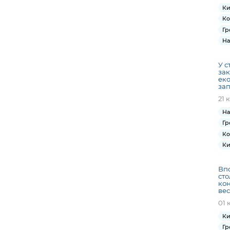
Ки
Ко
Гр
На
У с
зак
еко
за
21 
На
Гр
Ко
Ки
Впо
сто
кон
вес
01 
Ки
Гр