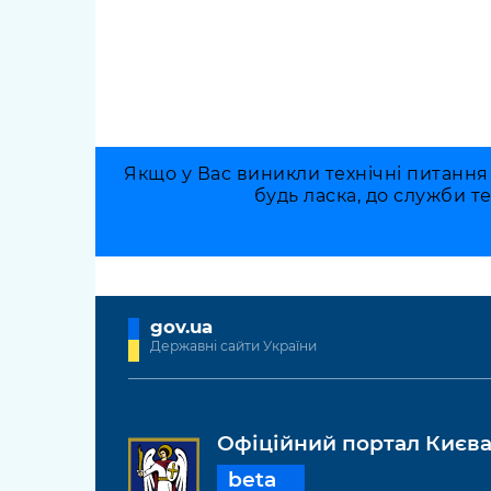
Якщо у Вас виникли технічні питання
будь ласка, до служби т
gov.ua
Державні сайти України
Офіційний портал Києв
beta