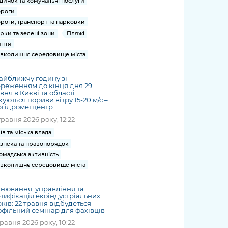
динок та комунальні послуги
роги
роги, транспорт та парковки
рки та зелені зони
Пляжі
іття
вколишнє середовище міста
айближчу годину зі
реженням до кінця дня 29
вня в Києві та області
куються пориви вітру 15-20 м/с –
ргідрометцентр
травня 2026 року, 12:22
їв та міська влада
зпека та правопорядок
омадська активність
вколишнє середовище міста
нювання, управління та
тифікація екоіндустріальних
ків: 22 травня відбудеться
фільний семінар для фахівців
травня 2026 року, 10:22