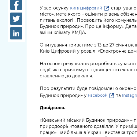
довідки
Структура
У застосунку
стартувало
Київ Цифровий
місто», мета якого – оцінити рівень обізн
Лікарні 
питань екології. Проводить його комунал
Рішення та розпорядження
Будинок природи». Про це інформує Департ
Освіта та
зміни клімату КМДА.
Проєкти розпоряджень, що
заклади
перебувають на погодженні
Опитування триватиме з 13 до 27 січня вкл
КМВА
Дороги, 
Київ Цифровий у розділі «Електронна демо
парковки
На основі результатів розроблять сучасні 
Навколи
події, які сприятимуть підвищенню екологі
ставленню до довкілля.
середови
Про результати буде повідомлено окремо 
Будинок природи» у
та
Facebook
Instag
Довідково.
«Київський міський Будинок природи» – пр
природоорієнтованого дозвілля. У приміщ
працює найбільша в Україні виставка троп