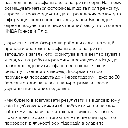
Підприємства, установи, організації
незадовільного асфальтового покриття доріг. На ньому
Уряд» – місцевий рівень»
Про відкриті дані
розміщуватиметься фотофіксація до та після ремонту,
Портал Захисників та Захисниць
Kyiv International Relations
адреса та геокоординати, дата проведення ремонту та
Важливе під час воєнного стану
Портал даних Києва
інформація щодо площі асфальтування. Відповідне
Безбар'єрність
окреме доручення підписав перший заступник голови
Річні звіти
Публічні дашборди
КМДА Геннадій Пліс.
Портал послуг
Гендерна політика
Доручення зобов’язує голів районних адміністрацій
Міський застосунок Київ Цифровий
провести обстеження асфальтового покриття
Безбар'єрність
автошляхів загального користування, інвентаризувати
Важливе під час воєнного стану
місця, які потребують ремонту (враховуючи місця, де
Київська міська військова адміністрація
необхідно відновити асфальтове покриття після
ремонту інженерних мереж). Інформацію про
порушення передадуть до «Київавтодору», і вже до 30
березня столична влада планує отримати графік
усунення виявлених недоліків.
«Ми будемо висвітлювати результати на відповідному
сайті, щоб кожен киянин міг побачити не лише «до»,
тобто ями і канави, але й «після» – виконану роботу.
Повна інвентаризація зі звітом – це ще один крок до
прозорості діяльності всіх підрозділів влади та