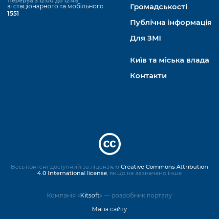
Перерва з 12:00 до 12:45
зі стаціонарного та мобільного
Громадськості
1551
Публічна інформація
Для ЗМІ
Київ та міська влада
Контакти
Весь контент доступний за ліцензією
Creative Commons Attribution
4.0 International license
, якщо не зазначено інше
Компанія «
Kitsoft
» — розробник порталу
Мапа сайту