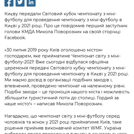
інформації
Рішення та розпорядження
Освіта та навчальні заклади
Громадська експертиза
Медіагалерея
Інформація з обмеженим доступом
Портал Послуг
Києву передали Світовий кубок чемпіонату з міні-
Проєкти розпоряджень, що
Дороги, транспорт та парковки
Громадський бюджет
футболу для проведення чемпіонату з міні-футболу в
Підписатися на новини та анонси від
перебувають на погодженні КМВА
Подати запит онлайн
Києві у 2021 році. Про це повідомив перший заступник
КМДА / Subscribe to announcements
Навколишнє середовище міста
Консультації з громадськістю
голови КМДА Микола Поворозник на своїй сторінці
from the KCSA
Рішення Київради
Facebook.
Проекти нормативно-правових та
Містобудування та земельні ділянки
Громадська рада
інших актів
Порядок акредитації медіа /
Контактна інформація
«30 липня 2019 року Київ оголошено містом-
Accreditation process
Культура, спорт, дозвілля
Петиції
господарем, яке прийматиме Чемпіонат світу з міні-
Нормативна база
Графік роботи та прийому громадян
футболу-2021! Вже сьогодні відбулася офіційна
Подати журналістський запит /
Бізнес та ліцензування
церемонія передачі Світового кубку чемпіонату з міні-
Відкритий бюджет
Питання і відповіді про публічну
Submitting a media request
Вакансії
футболу для проведення чемпіонату в Києві у 2021 році.
інформацію
Ми маємо досвід в організації подібних заходів і,
Фінанси та бюджет
Контактний центр
Зйомки в лікарнях в умовах воєнного
Статистика
впевнений, проведемо чемпіонат на належному рівні.
Порядок оскарження рішень, дій чи
стану / Rules for media coverage of
Подібні заходи – це промоція нашого міста і можливість
Безпека та правопорядок
Допомога учасникам АТО
бездіяльності розпорядників інформації
hospitals at work under martial law
збільшити туристичний потік до столиці. Гордий за
Звернення громадян
наше місто!» – написав Микола Поворозник.
Ритуальні послуги
Рада з питань внутрішньо переміщених
Звіти про опрацювання запитів на
Контакти для медіа / Contacts for mass
Регуляторна діяльність
осіб при Київській міській військовій
публічну інформацію
Нагадаємо, що чемпіонат світу з міні-футболу серед
media
Іноземцям / For foreigners
адміністрації
чоловіків та жінок у 2021 році прийматиме Київ, таке
Промисловість і наука Києва
Інформація для споживачів
рішення прийняв виконавчий комітет WMF. Україна
Пам'ятки культурної спадщини
«Ініціатива «Партнерство «Відкритий
виборола право проведення турніру в сенегальського