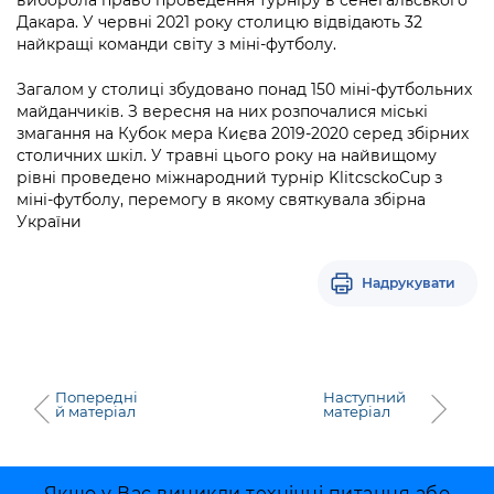
Підприємства, установи, організації
Уряд» – місцевий рівень»
Про відкриті дані
Дакара. У червні 2021 року столицю відвідають 32
Портал Захисників та Захисниць
найкращі команди світу з міні-футболу.
Kyiv International Relations
Важливе під час воєнного стану
Портал даних Києва
Безбар'єрність
Загалом у столиці збудовано понад 150 міні-футбольних
Річні звіти
майданчиків. З вересня на них розпочалися міські
Публічні дашборди
Портал послуг
змагання на Кубок мера Києва 2019-2020 серед збірних
Гендерна політика
столичних шкіл. У травні цього року на найвищому
Міський застосунок Київ Цифровий
рівні проведено міжнародний турнір KlitcsckoCup з
Безбар'єрність
міні-футболу, перемогу в якому святкувала збірна
Важливе під час воєнного стану
України
Київська міська військова адміністрація
Надрукувати
Попередні
Наступний
й матеріал
матеріал
Якщо у Вас виникли технічні питання або