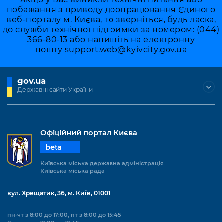
побажання з приводу доопрацювання Єдиного
веб-порталу м. Києва, то зверніться, будь ласка,
до служби технічної підтримки за номером: (044)
366-80-13 або напишіть на електронну
пошту
support.web@kyivcity.gov.ua
gov.ua
Державні сайти України
Офіційний портал Києва
beta
Київська міська державна адміністрація
Київська міська рада
вул. Хрещатик, 36, м. Київ, 01001
пн-чт з 8:00 до 17:00, пт з 8:00 до 15:45