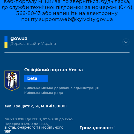
веб-порталу м. Києва, то зверніться, будь ласка,
до служби технічної підтримки за номером: (044)
366-80-13 або напишіть на електронну
пошту
support.web@kyivcity.gov.ua
gov.ua
Державні сайти України
Офіційний портал Києва
beta
Київська міська державна адміністрація
Київська міська рада
вул. Хрещатик, 36, м. Київ, 01001
пн-чт з 8:00 до 17:00, пт з 8:00 до 15:45
Перерва з 12:00 до 12:45
зі стаціонарного та мобільного
Громадськості
1551