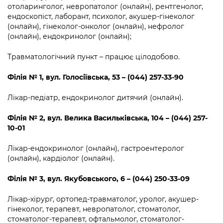
Підприємства, установи, організації
отоларинголог, невропатолог (онлайн), рентгенолог,
Уряд» – місцевий рівень»
Про відкриті дані
Портал Захисників та Захисниць
ендоскопіст, лаборант, психолог, акушер-гінеколог
Kyiv International Relations
(онлайн), гінеколог-онколог (онлайн), нефролог
Важливе під час воєнного стану
Портал даних Києва
Безбар'єрність
(онлайн), ендокринолог (онлайн);
Річні звіти
Публічні дашборди
Портал послуг
Травматологічний пункт – працює цілодобово.
Гендерна політика
Філія № 1
,
вул. Голосіївська, 53 – (044) 257-33-90
Міський застосунок Київ Цифровий
Безбар'єрність
Лікар-педіатр, ендокринолог дитячий (онлайн).
Важливе під час воєнного стану
Київська міська військова адміністрація
Філія № 2
,
вул. Велика Васильківська, 104 – (044) 257-
10-01
Лікар-ендокринолог (онлайн), гастроентеролог
(онлайн), кардіолог (онлайн).
Філія № 3
,
вул. Якубовського, 6 – (044) 250-33-09
Лікар-хірург, ортопед-травматолог, уролог, акушер-
гінеколог, терапевт, невропатолог, стоматолог,
стоматолог-терапевт, офтальмолог, стоматолог-