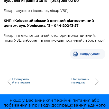
Вул. Лесі Українки 36-В – (044) 285-02-00
Лікарі: акушер-гінеколог, лікар УЗД.
КНП «Київський міський дитячий діагностичний
центр»
,
вул. Урлівська, 13 – 044-202-13-57
Лікарі: гінеколог дитячий, отолоринголог дитячий,
лікар УЗД, лаборант в клініко-діагностичній лабораторії.
Надрукувати
Попередні
Наступний
й матеріал
матеріал
Якщо у Вас виникли технічні питання або
побажання з приводу доопрацювання Єдиного