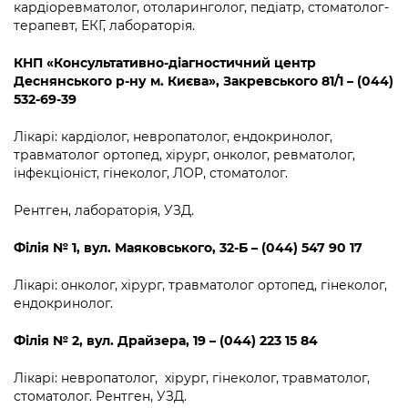
кардіоревматолог, отоларинголог, педіатр, стоматолог-
терапевт, ЕКГ, лабораторія.
КНП «Консультативно-діагностичний центр
Деснянського р-ну м. Києва»
,
Закревського 81/1 – (044)
532-69-39
Лікарі: кардіолог, невропатолог, ендокринолог,
травматолог ортопед, хірург, онколог, ревматолог,
інфекціоніст, гінеколог, ЛОР, стоматолог.
Рентген, лабораторія, УЗД.
Філія
№
1
,
вул. Маяковського, 32-Б – (044) 547 90 17
Лікарі: онколог, хірург, травматолог ортопед, гінеколог,
ендокринолог.
Філія
№
2
,
вул. Драйзера, 19 – (044) 223 15 84
Лікарі: невропатолог, хірург, гінеколог, травматолог,
стоматолог. Рентген, УЗД.