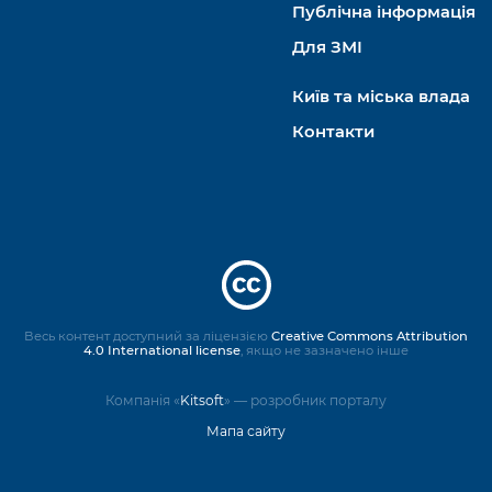
Публічна інформація
Для ЗМІ
Київ та міська влада
Контакти
Весь контент доступний за ліцензією
Creative Commons Attribution
4.0 International license
, якщо не зазначено інше
Компанія «
Kitsoft
» — розробник порталу
Мапа сайту