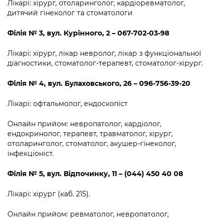
Лікарі: хірург, отоларинголог, кардіоревматолог,
дитячий гінеколог та стоматологи
Філія
№
3
,
вул. Курінного, 2 – 067-702-03-98
Лікарі: хірург, лікар невролог, лікар з функціональної
діагностики, стоматолог-терапевт, стоматолог-хірург.
Філія
№
4
,
вул. Булаховського, 26 – 096-756-39-20
Лікарі: офтальмолог, ендоскопіст
Онлайн прийом: невропатолог, кардіолог,
ендокринолог, терапевт, травматолог, хірург,
отоларинголог, стоматолог, акушер-гінеколог,
інфекціоніст.
Філія
№
5
,
вул. Відпочинку, 11 – (044) 450 40 08
Лікарі: хірург (каб. 215).
Онлайн прийом: ревматолог, невропатолог,