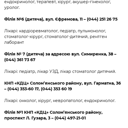
ендокринолог, терапевт, хірург, акушер-гінеколог,
уролог.
Філія
№
6 (дитяча)
,
вул. Єфремова, 11 – (044) 251 26 75
Лікарі: кардіоревматолог, педіатр, пульмонолог,
стоматолог-хірург, стоматолог-дитячий, рентген
лаборант
Філія
№
7 (дитяча) за адресою вул. Симиренка, 38 –
(044) 361 73 67
Лікарі: педіатр, лікар УЗД, лікар стоматолог дитячий.
КНП «КДЦ» Солом’янського району, вул. Гарматна, 36
– (044) 353-60 17, (044) 353 60 19
Лікарі: онколог, хірург, невропатолог, ендокринолог.
Філія №1 КНП «КДЦ» Солом’янського району,
проспект Л. Гузара, 3 – (044) 497-21-01