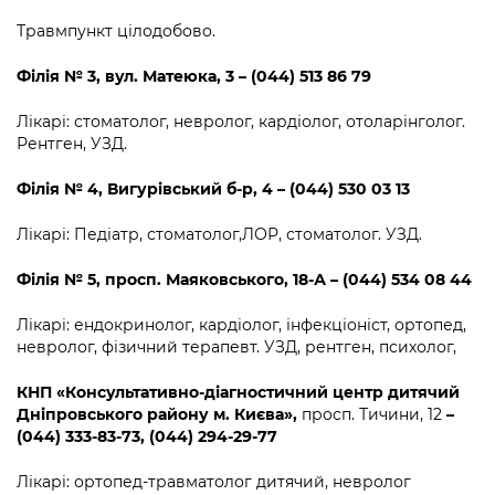
Травмпункт цілодобово.
Філія
№
3
,
вул. Матеюка, 3 – (044) 513 86 79
Лікарі: стоматолог, невролог, кардіолог, отоларінголог.
Рентген, УЗД.
Філія
№
4
,
Вигурівський б-р, 4 – (044) 530 03 13
Лікарі: Педіатр, стоматолог,ЛОР, стоматолог. УЗД.
Філія
№
5
,
просп. Маяковського, 18-А – (044) 534 08 44
Лікарі: ендокринолог, кардіолог, інфекціоніст, ортопед,
невролог, фізичний терапевт. УЗД, рентген, психолог,
КНП «Консультативно-діагностичний центр дитячий
Дніпровського району м. Києва»
,
просп. Тичини, 12
–
(044) 333-83-73, (044) 294-29-77
Лікарі: ортопед-травматолог дитячий, невролог