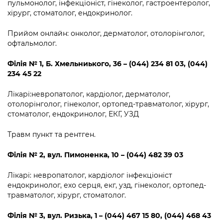
пульмонолог, інфекціоніст, гінеколог, гастроентеролог,
хірург, стоматолог, ендокринолог.
Прийом онлайн: онколог, дерматолог, отолорінголог,
офтальмолог.
Філія
№
1, Б. Хмельниького, 36 – (044) 234 81 03, (044)
234 45 22
Лікарі:невропатолог, кардіолог, дерматолог,
отолорінголог, гінеколог, ортопед-травматолог, хірург,
стоматолог, ендокринолог, ЕКГ, УЗД
Травм пункт та рентген.
Філія
№
2
, вул.
Пимоненка, 10 – (044) 482 39 03
Лікарі: невропатолог, кардіолог інфекціоніст
ендокринолог, ехо серця, екг, узд, гінеколог, ортопед-
травматолог, хірург, стоматолог.
Філія
№
3
, вул.
Ризька, 1 – (044) 467 15 80, (044) 468 43