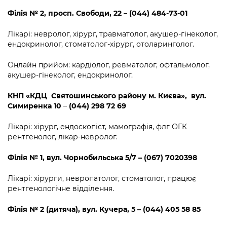
Філія №
2, просп. Свободи, 22 – (044) 484-73-01
Лікарі: невролог, хірург, травматолог, акушер-гінеколог,
ендокринолог, стоматолог-хірург, отоларинголог.
Онлайн прийом: кардіолог, ревматолог, офтальмолог,
акушер-гінеколог, ендокринолог.
КНП «КДЦ Святошинського району м. Києва», вул.
Симиренка 10
–
(044) 298 72 69
Лікарі: хірург, ендоскопіст, мамографія, флг ОГК
рентгенолог, лікар-невролог.
Філія
№
1
,
вул. Чорнобильська 5/7 – (067) 7020398
Лікарі: хірурги, невропатолог, стоматолог, працює
рентгенологічне відділення.
Філія
№
2 (дитяча)
,
вул. Кучера
,
5 – (044) 405 58 85