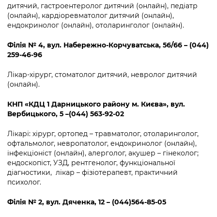
дитячий, гастроентеролог дитячий (онлайн), педіатр
(онлайн), кардіоревматолог дитячий (онлайн),
ендокринолог (онлайн), отоларинголог (онлайн).
Філія № 4
,
вул. Набережно-Корчуватська, 56/66 – (044)
259-46-96
Лікар-хірург, стоматолог дитячий, невролог дитячий
(онлайн).
КНП «КДЦ 1 Дарницького району м. Києва», вул.
Вербицького, 5 –(044) 563-92-02
Лікарі: хірург, ортопед – травматолог, отоларинголог,
офтальмолог, невропатолог, ендокринолог (онлайн),
інфекціоніст (онлайн), алерголог, акушер – гінеколог;
ендоскопіст, УЗД, рентгенолог, функціональної
діагностики, лікар – фізіотерапевт, практичний
психолог.
Філія №
2
,
вул. Дяченка, 12 – (044)564-85-05