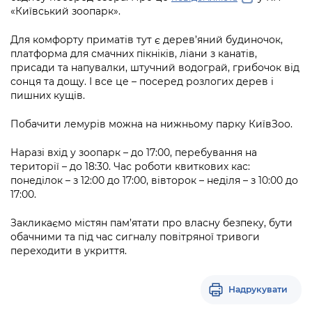
Підприємства, установи, організації
Уряд» – місцевий рівень»
«Київський зоопарк».
Про відкриті дані
Портал Захисників та Захисниць
Kyiv International Relations
Важливе під час воєнного стану
Для комфорту приматів тут є дерев’яний будиночок,
Портал даних Києва
Безбар'єрність
платформа для смачних пікніків, ліани з канатів,
Річні звіти
присади та напувалки, штучний водограй, грибочок від
Публічні дашборди
Портал послуг
сонця та дощу. І все це – посеред розлогих дерев і
Гендерна політика
пишних кущів.
Міський застосунок Київ Цифровий
Безбар'єрність
Побачити лемурів можна на нижньому парку КиївЗоо.
Важливе під час воєнного стану
Київська міська військова адміністрація
Наразі вхід у зоопарк – до 17:00, перебування на
території – до 18:30. Час роботи квиткових кас:
понеділок – з 12:00 до 17:00, вівторок – неділя – з 10:00 до
17:00.
Закликаємо містян пам’ятати про власну безпеку, бути
обачними та під час сигналу повітряної тривоги
переходити в укриття.
Надрукувати