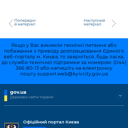
Попередні
Наступний
й матеріал
матеріал
Якщо у Вас виникли технічні питання або
побажання з приводу доопрацювання Єдиного
веб-порталу м. Києва, то зверніться, будь ласка,
до служби технічної підтримки за номером: (044)
366-80-13 або напишіть на електронну
пошту
support.web@kyivcity.gov.ua
gov.ua
Державні сайти України
Офіційний портал Києва