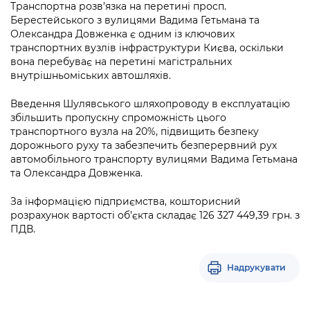
Підприємства, установи, організації
Транспортна розв’язка на перетині просп.
Уряд» – місцевий рівень»
Про відкриті дані
Портал Захисників та Захисниць
Берестейського з вулицями Вадима Гетьмана та
Kyiv International Relations
Олександра Довженка є одним із ключових
Важливе під час воєнного стану
Портал даних Києва
транспортних вузлів інфраструктури Києва, оскільки
Безбар'єрність
вона перебуває на перетині магістральних
Річні звіти
Публічні дашборди
внутрішньоміських автошляхів.
Портал послуг
Гендерна політика
Введення Шулявського шляхопроводу в експлуатацію
Міський застосунок Київ Цифровий
збільшить пропускну спроможність цього
Безбар'єрність
транспортного вузла на 20%, підвищить безпеку
Важливе під час воєнного стану
дорожнього руху та забезпечить безперервний рух
Київська міська військова адміністрація
автомобільного транспорту вулицями Вадима Гетьмана
та Олександра Довженка.
За інформацією підприємства, кошторисний
розрахунок вартості об’єкта складає 126 327 449,39 грн. з
ПДВ.
Надрукувати