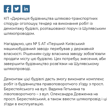
інформації
Рішення та розпорядження
Освіта та навчальні заклади
Громадська експертиза
Медіагалерея
Інформація з обмеженим доступом
Портал Послуг
Проєкти розпоряджень, що
Дороги, транспорт та парковки
Громадський бюджет
Підписатися на новини та анонси від
КП «Дирекція будівництва шляхово-транспортних
перебувають на погодженні КМВА
Подати запит онлайн
КМДА / Subscribe to announcements
споруд» оголошує тендер на виконання робіт із
Навколишнє середовище міста
Консультації з громадськістю
from the KCSA
демонтажу будівлі, розташованої поруч із Шулявським
Рішення Київради
Проекти нормативно-правових та
шляхопроводом.
Містобудування та земельні ділянки
Громадська рада
інших актів
Порядок акредитації медіа /
Контактна інформація
Accreditation process
Нагадаємо, цех № 5 АТ «Перший Київський
Культура, спорт, дозвілля
Петиції
Нормативна база
машинобудівний завод» перебував у державній
Графік роботи та прийому громадян
власності. Рішенням суду власника заводу зобов’язали
Подати журналістський запит /
Бізнес та ліцензування
Відкритий бюджет
Питання і відповіді про публічну
продати місту цю будівлю. Цех потребує знесення, аби
Submitting a media request
Вакансії
інформацію
завершити будівництво розв’язки на Шулявському
Фінанси та бюджет
Контактний центр
шляхопроводі.
Зйомки в лікарнях в умовах воєнного
Статистика
Порядок оскарження рішень, дій чи
стану / Rules for media coverage of
Безпека та правопорядок
Допомога учасникам АТО
Демонтаж цієї будівлі дасть змогу виконати комплекс
бездіяльності розпорядників інформації
hospitals at work under martial law
Звернення громадян
робіт із будівництва правоповоротного з’їзду з просп.
Ритуальні послуги
Рада з питань внутрішньо переміщених
Берестейського на вул. Вадима Гетьмана та
Звіти про опрацювання запитів на
Контакти для медіа / Contacts for mass
Регуляторна діяльність
осіб при Київській міській військовій
лівоповоротного – з вул. Олександра Довженка на
публічну інформацію
media
Іноземцям / For foreigners
просп. Берестейський, а також ввести шляхопровід і ці
адміністрації
Промисловість і наука Києва
з’їзди в експлуатацію.
Інформація для споживачів
Пам'ятки культурної спадщини
«Ініціатива «Партнерство «Відкритий