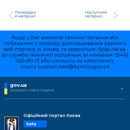
Попередні
Наступний
й матеріал
матеріал
Якщо у Вас виникли технічні питання або
побажання з приводу доопрацювання Єдиного
веб-порталу м. Києва, то зверніться, будь ласка,
до служби технічної підтримки за номером: (044)
366-80-13 або напишіть на електронну
пошту
support.web@kyivcity.gov.ua
gov.ua
Державні сайти України
Офіційний портал Києва
beta