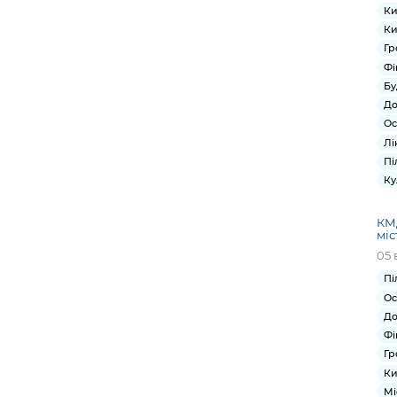
Ки
Ки
Гр
Фі
Бу
До
Ос
Лі
Пі
Ку
КМД
міс
05 
Пі
Ос
До
Фі
Гр
Ки
Мі