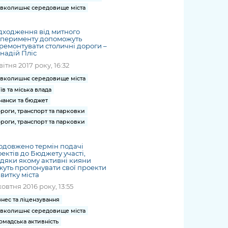
вколишнє середовище міста
дходження від митного
сперименту допоможуть
ремонтувати столичні дороги –
надій Пліс
квітня 2017 року, 16:32
вколишнє середовище міста
їв та міська влада
нанси та бюджет
роги, транспорт та парковки
роги, транспорт та парковки
одовжено термін подачі
ектів до Бюджету участі,
дяки якому активні кияни
уть пропонувати свої проекти
витку міста
жовтня 2016 року, 13:55
знес та ліцензування
вколишнє середовище міста
омадська активність