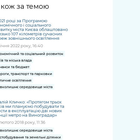
жет
Річні звіти
Києва
журналіст
міській військовій
coverage
акож за темою
Портал послуг
док
и та
ський
адміністрації
of
нтр
Гендерна політика
Публічні
рження
и від
запит /
hospitals
021 році за Програмою
Міський застосунок Київ
дашборди
ь, дій чи
 /
«Ініціатива
Submitting
номічного і соціального
at work
Безбар'єрність
Цифровий
витку міста Києва облаштовано
яльності
ribe
«Партнерство
a media
under
зько 107 кілометрів сучасних
рядників
«Відкритий Уряд» –
еж зовнішнього освітлення
request
martial law
Київська міська військова
Важливе під час
мації
unce
місцевий рівень»
січня 2022 року, 16:40
адміністрація
воєнного стану
s
Контакти
ономічний та соціальний розвиток
 про
Важливе під час
the
для медіа
їв та міська влада
цювання
воєнного стану
нанси та бюджет
/ Contacts
ів на
роги, транспорт та парковки
for mass
чну
личне освітлення
media
рмацію
вколишнє середовище міста
алій Кличко: «Протягом трьох
ів ми плануємо побудувати та
сти в експлуатацію дві нових
нції метро на Виноградар»
лютого 2018 року, 11:36
вколишнє середовище міста
стобудування та земельні ділянки