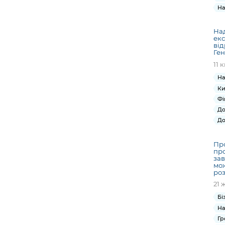
На
На
ек
від
Ген
11 
На
Ки
Фі
До
До
Пр
про
зав
мож
роз
21 
Бі
На
Гр