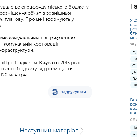
Громадська
Вакансії
Відкритий бюд
ся на
Т
увало до спецфонду міського бюджету
експертиза
Фінанси та бюджет
Інформація з
Поря
новин
 розміщення об’єктів зовнішньої
Статистика
Контактний це
та медицина
обмеженим
оска
анонс
є планову. Про це інформують у
У 2
Громадський
Безпека та
доступом
рішен
КМДА
еко
.
Звернення громадян
 навчальні
бюджет
правопорядок
роз
безді
Subsc
бли
Подати запит
розпо
to
мер
овано комунальним підприємствам
Регуляторна діяльність
Ритуальні послуги
онлайн
 і комунальній корпорації
інфор
anno
25 
транспорт та
інфраструктури.
ment
Ек
Іноземцям / For
Проекти
Звіти
from 
Ки
foreigners
 «Про бюджет м. Києва на 2015 рік»
нормативно-
опра
KCSA
Фі
шнє
іського бюджету від розміщення
правових та
запит
До
126 млн грн.
ще міста
інших актів
публі
Ву
інфо
На
Надрукувати
Віт
рок
вве
ста
08 
На
Наступний матеріал
Мі