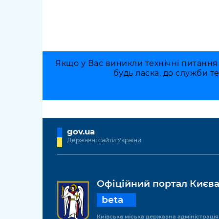
Якщо у Вас виникли технічні питання
будь ласка, до служби т
gov.ua
Державні сайти України
Офіційний портал Києв
beta
Київська міська державна адміністрація