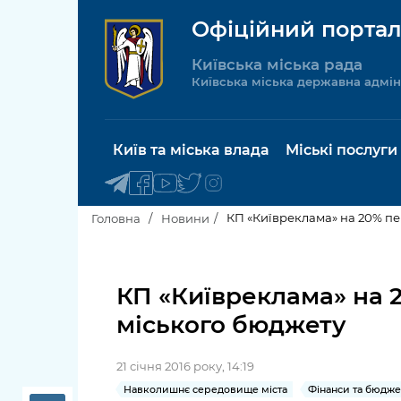
Офіційний портал
Київська міська рада
Київська міська державна адмін
Київ та міська влада
Міські послуги
КП «Київреклама» на 20% пе
Головна
Новини
Київський міський голова
Будинок 
послуги
КП «Київреклама» на 
Київська міська рада
міського бюджету
Пільги, су
Про Київ
соціальн
21 січня 2016 року, 14:19
Керівництво КМДА
Паспорт, 
Навколишнє середовище міста
Фінанси та бюдже