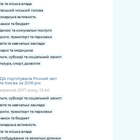
їв та міська влада
ївський міський голова
омадська активність
нанси та бюджет
динок та комунальні послуги
роги, транспорт та парковки
віта та навчальні заклади
карні та медицина
льги, субсидії та соціальний захист
льтура, спорт, дозвілля
А підготувала Річний звіт
та Києва за 2016 рік
вересня 2017 року, 13:40
льги, субсидії та соціальний захист
віта та навчальні заклади
роги, транспорт та парковки
нанси та бюджет
омадська активність
їв та міська влада
стобудування та земельні ділянки