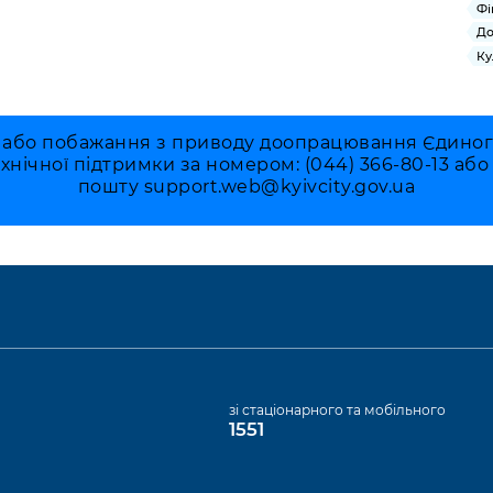
Фі
До
Ку
 або побажання з приводу доопрацювання Єдиного 
ехнічної підтримки за номером: (044) 366-80-13 аб
пошту
support.web@kyivcity.gov.ua
а
зі стаціонарного та мобільного
1551