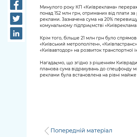
довідки
Минулого року КП «Київреклама» перерах
Структура
понад 152 млн грн, отриманих від плати за
Лікарні 
реклами. Зазначена сума на 20% перевищу
Рішення та розпорядження
комунальному підприємстві «Київреклама»
Освіта та
Проєкти розпоряджень, що
заклади
Крім того, більше 21 млн грн було спрям
перебувають на погодженні
«Київський метрополітен», «Київпастранс»
КМВА
Дороги, 
«Київавтодор» на розвиток транспортної 
парковки
Нагадаємо, що згідно з рішенням Київради
Навколи
планова сума відрахувань до спецфонду м
реклами була встановлена на рівні майже 
середови
Попередній матеріал