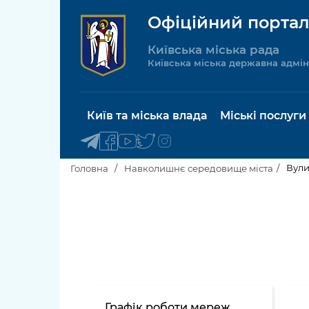
Офіційний портал
Київська міська рада
Київська міська державна адмін
Київ та міська влада
Міські послуги
Вули
Головна
Навколишнє середовище міста
Київський міський голова
Будинок 
послуги
Київська міська рада
Пільги, су
Про Київ
соціальн
Керівництво КМДА
Паспорт, 
Графік роботи мереж