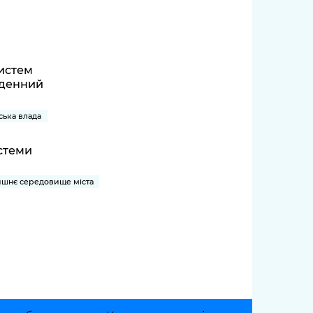
систем
 денний
іська влада
истеми
шнє середовище міста