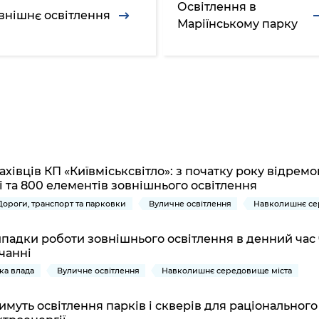
Громадська
Вакансії
Відкритий бюд
ся на
Освітлення в
внішнє освітлення
експертиза
Фінанси та бюджет
Інформація з
Поря
новин
Маріїнському парку
Статистика
Контактний це
та медицина
обмеженим
оска
анонс
Громадський
Безпека та
доступом
рішен
КМДА
Звернення громадян
 навчальні
бюджет
правопорядок
безді
Subsc
Подати запит
розпо
to
Регуляторна діяльність
Ритуальні послуги
онлайн
інфор
anno
транспорт та
ment
Іноземцям / For
Проекти
Звіти
from 
foreigners
нормативно-
опра
KCSA
шнє
правових та
запит
хівців КП «Київміськсвітло»: з початку року відрем
ще міста
інших актів
публі
і та 800 елементів зовнішнього освітлення
інфо
Дороги, транспорт та парковки
Вуличне освітлення
Навколишнє се
ипадки роботи зовнішнього освітлення в денний час
чанні
ька влада
Вуличне освітлення
Навколишнє середовище міста
муть освітлення парків і скверів для раціонального