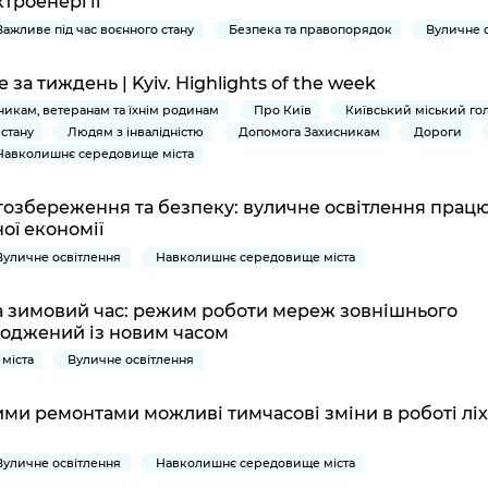
троенергії
Важливе під час воєнного стану
Безпека та правопорядок
Вуличне 
за тиждень | Kyiv. Highlights of the week
никам, ветеранам та їхнім родинам
Про Київ
Київський міський го
 стану
Людям з інвалідністю
Допомога Захисникам
Дороги
Навколишнє середовище міста
гозбереження та безпеку: вуличне освітлення працю
ої економії
Вуличне освітлення
Навколишнє середовище міста
а зимовий час: режим роботи мереж зовнішнього
годжений із новим часом
міста
Вуличне освітлення
ими ремонтами можливі тимчасові зміни в роботі ліх
Вуличне освітлення
Навколишнє середовище міста