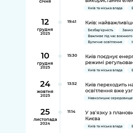
використання елек
січня
Київ та міська влада
12
19:41
Київ: найважливіше 
грудня
Безбар'єрність
Захис
2025
Важливе під час воєнного
Вуличне освітлення
10
15:30
Київ поєднує енер
режимі регульован
грудня
2025
Київ та міська влада
24
13:52
Київ переходить н
освітлення вже уз
жовтня
2025
Навколишнє середовище 
25
11:14
У зв’язку з планов
Києва
листопада
2024
Київ та міська влада