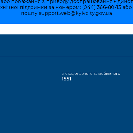
 або побажання з приводу доопрацювання Єдиного 
ехнічної підтримки за номером: (044) 366-80-13 аб
пошту
support.web@kyivcity.gov.ua
а
зі стаціонарного та мобільного
1551