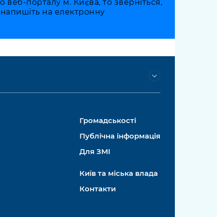
веб-порталу м. Києва, то зверніться,
о напишіть на електронну
Громадськості
Публічна інформація
Для ЗМІ
Київ та міська влада
Контакти