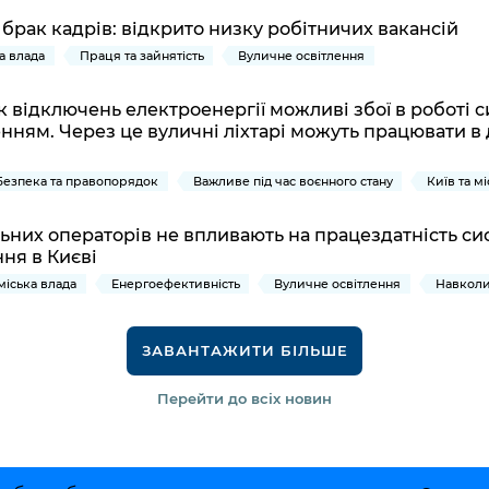
» брак кадрів: відкрито низку робітничих вакансій
ка влада
Праця та зайнятість
Вуличне освітлення
к відключень електроенергії можливі збої в роботі 
енням. Через це вуличні ліхтарі можуть працювати в
Безпека та правопорядок
Важливе під час воєнного стану
Київ та м
ільних операторів не впливають на працездатність с
ня в Києві
 міська влада
Енергоефективність
Вуличне освітлення
Навколи
ЗАВАНТАЖИТИ БІЛЬШЕ
Перейти до всіх новин