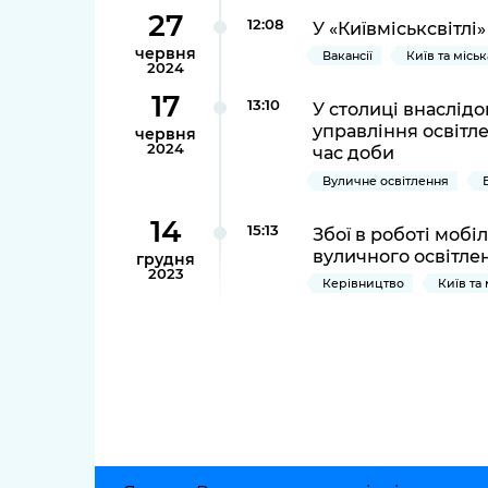
27
12:08
У «Київміськсвітлі
червня
Вакансії
Київ та місь
2024
17
13:10
У столиці внаслідо
управління освітл
червня
2024
час доби
Вуличне освітлення
14
15:13
Збої в роботі моб
вуличного освітлен
грудня
2023
Керівництво
Київ та