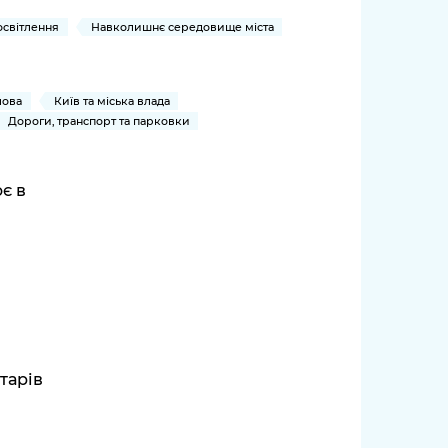
освітлення
Навколишнє середовище міста
лова
Київ та міська влада
Дороги, транспорт та парковки
є в
тарів