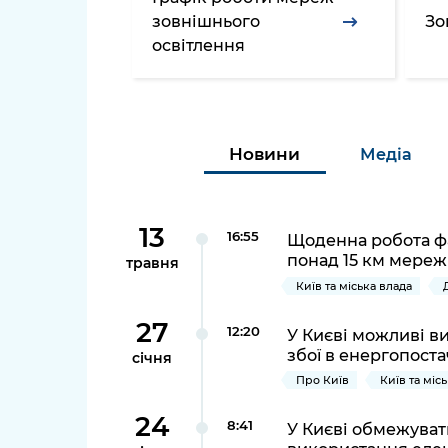
довідки
зовнішнього
Зо
Структура
освітлення
Лікарні 
Рішення та розпорядження
Освіта та
Проєкти розпоряджень, що
заклади
перебувають на погодженні
Новини
Медіа
КМВА
Дороги, 
парковки
Навколи
13
16:55
Щоденна робота фа
середови
понад 15 км мереж
травня
Київ та міська влада
27
12:20
У Києві можливі в
збої в енергопоста
січня
Про Київ
Київ та міс
24
8:41
У Києві обмежувати