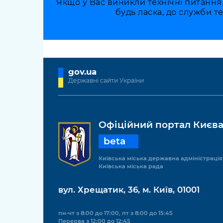
Якщо у Вас виникли технічні питання
будь ласка, до служби т
gov.ua
Державні сайти України
Офіційний портал Києв
beta
Київська міська державна адміністрація
Київська міська рада
вул. Хрещатик, 36, м. Київ, 01001
пн-чт з 8:00 до 17:00, пт з 8:00 до 15:45
Перерва з 12:00 до 12:45