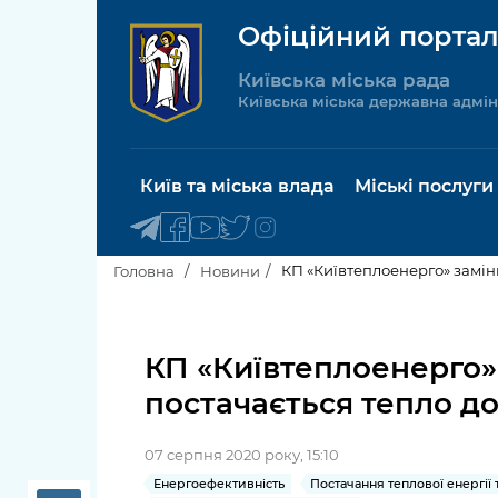
Офіційний портал
Київська міська рада
Київська міська державна адмін
Київ та міська влада
Міські послуги
КП «Київтеплоенерго» замін
Головна
Новини
Київський міський голова
Будинок 
послуги
КП «Київтеплоенерго»
Київська міська рада
постачається тепло до
Пільги, су
Про Київ
соціальн
07 серпня 2020 року, 15:10
Керівництво КМДА
Паспорт, 
Енергоефективність
Постачання теплової енергії 