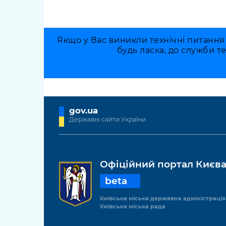
Якщо у Вас виникли технічні питання
будь ласка, до служби т
gov.ua
Державні сайти України
Офіційний портал Києв
beta
Київська міська державна адміністрація
Київська міська рада