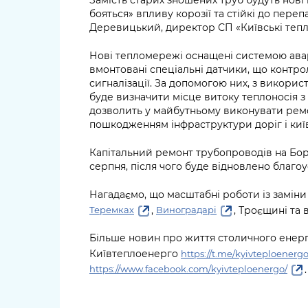
бояться» впливу корозії та стійкі до переп
Деревицький, директор СП «Київські тепл
Нові тепломережі оснащені системою аварі
вмонтовані спеціальні датчики, що контр
сигналізації. За допомогою них, з викори
буде визначити місце витоку теплоносія з 
дозволить у майбутньому виконувати ремо
пошкодженням інфраструктури доріг і киї
Капітальний ремонт трубопроводів на Бор
серпня, після чого буде відновлено благоу
Нагадаємо, що масштабні роботи із замін
,
, Троєщині та 
Теремках
Виноградарі
Більше новин про життя столичного енерг
Київтеплоенерго
https://t.me/kyivteploenerg
.
https://www.facebook.com/kyivteploenergo/