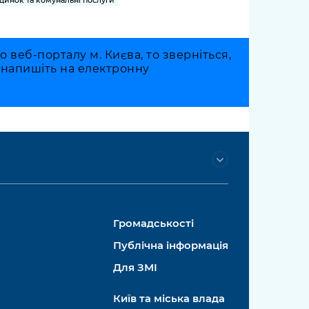
динок та комунальні послуги
веб-порталу м. Києва, то зверніться,
о напишіть на електронну
Громадськості
Публічна інформація
Для ЗМІ
Київ та міська влада