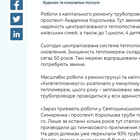
довідки
Будинок та комунальні послуги
Структура
Роботи з капітального ремонту трубопров
Лікарні 
проспекті Академіка Корольова. Тут замін
Рішення та розпорядження
надійність централізованого теплопостача
Освіта та
київських сімей, а також до 1 школи, 4 дитя
Проєкти розпоряджень, що
заклади
перебувають на погодженні
Сьогодні централізована система теплопо
КМВА
Дороги, 
оновлення. Зношеність тепломереж склада
парковки
сягає 50 років. Такі мережі відпрацювали 
потребують заміни.
Навколи
Масштабні роботи з реконструкції та кап
середови
«Київтеплоенерго» розпочало у минулому р
тепломереж, цього року – заплановано зам
трубопроводів проводиться у всіх адміні
«Зараз тривають роботи у Святошинському 
Симиренка і проспекті Корольова труби пр
го. Лише за останні кілька років тут стало
призводили до тимчасового припинення п
На двох ділянках уже переклали 93% трубо
Замість старих зношених труб будуть нові