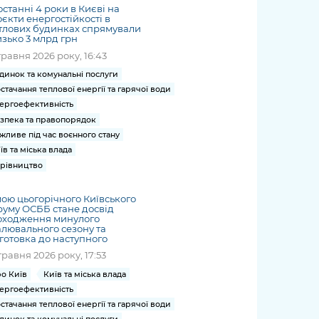
останні 4 роки в Києві на
єкти енергостійкості в
тлових будинках спрямували
зько 3 млрд грн
травня 2026 року, 16:43
динок та комунальні послуги
стачання теплової енергії та гарячої води
ергоефективність
зпека та правопорядок
жливе під час воєнного стану
їв та міська влада
рівництво
ою цьогорічного Київського
уму ОСББ стане досвід
оходження минулого
лювального сезону та
готовка до наступного
травня 2026 року, 17:53
о Київ
Київ та міська влада
ергоефективність
стачання теплової енергії та гарячої води