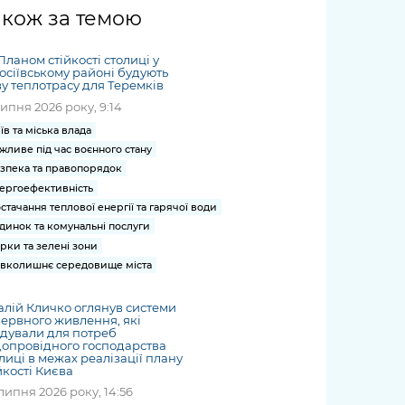
жет
Річні звіти
Києва
журналіст
міській військовій
coverage
акож за темою
Портал послуг
док
и та
ський
адміністрації
of
нтр
Гендерна політика
Публічні
рження
и від
запит /
hospitals
Планом стійкості столиці у
Міський застосунок Київ
дашборди
ь, дій чи
 /
«Ініціатива
Submitting
осіївському районі будують
at work
Безбар'єрність
Цифровий
у теплотрасу для Теремків
яльності
ribe
«Партнерство
a media
under
липня 2026 року, 9:14
рядників
«Відкритий Уряд» –
request
martial law
Київська міська військова
Важливе під час
мації
unce
місцевий рівень»
їв та міська влада
адміністрація
воєнного стану
жливе під час воєнного стану
s
Контакти
 про
Важливе під час
зпека та правопорядок
the
для медіа
ергоефективність
цювання
воєнного стану
/ Contacts
стачання теплової енергії та гарячої води
ів на
for mass
динок та комунальні послуги
чну
media
рки та зелені зони
рмацію
вколишнє середовище міста
алій Кличко оглянув системи
ервного живлення, які
дували для потреб
опровідного господарства
лиці в межах реалізації плану
йкості Києва
липня 2026 року, 14:56