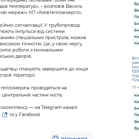
Бу
адів температур», – розповів Василь
Во
ові мережі» КП «Київтеплоенерго».
По
Ел
йної сигналізації. У трубопроводі
Ен
олюють імпульси від системи
Ки
станням спеціальних пристроїв, можна
високою точністю. Це, у свою чергу,
Ки
нтні роботи з мінімальним
вських дворів.
Віт
ухв
міс
щагівці планують завершити до кінця
ЄБР
стрій території.
під
Пла
18 
и тепломереж проводяться на
в центральній частині міста.
Ки
Ки
окомплексу — на Telegram-каналі
Ен
та у Facebook
o
По
Во
Бу
Надрукувати