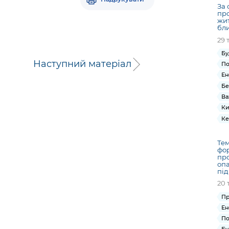
За 
про
жи
бли
29 
Бу
Наступний матеріал
По
Ен
Бе
Ва
Ки
Ке
Тем
фор
пр
опа
під
20 
Пр
Ен
По