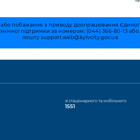
Бу
 або побажання з приводу доопрацювання Єдиного 
ехнічної підтримки за номером: (044) 366-80-13 аб
пошту
support.web@kyivcity.gov.ua
а
зі стаціонарного та мобільного
1551