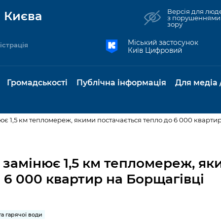
Версія для люд
 Києва
з порушеннями
зору
Міський застосунок
істрація
Київ Цифровий
Громадськості
Публічна інформація
Для медіа 
ює 1,5 км тепломереж, якими постачається тепло до 6 000 кварти
та комунальні
Реєстр громадських
Рішення Київради
Доступ до
Містобудування та
Консультації з
Норм
Нови
об'єднань
публічної
земельні ділянки
громадськістю
база
Анон
 замінює 1,5 км тепломереж, як
Контактна інформація
інформації
 6 000 квартир на Борщагівці
бсидії та
Громадські слухання
Культура, спорт,
Громадська рад
Питан
Медіа
Графік роботи та прийому
ий захист
Про систему
дозвілля
відпов
рея
Місцеві ініціативи
громадян
Петиції
обліку публічної
публі
свідоцтва та
Бізнес та ліцензування
Підп
інформації
інфо
та гарячої води