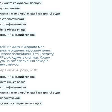
динок та комунальні послуги
допостачання
стачання теплової енергії та гарячої води
ектропостачання
ергоефективність
їв та міська влада
ївський міський голова
алій Кличко: Київрада має
алити рішення про залучення
цевого запозичення та кредиту
Р до бюджету столиці. Кошти
уть на забезпечення заходів
ну стійкості
червня 2026 року, 12:30
ївський міський голова
їв та міська влада
ергоефективність
стачання теплової енергії та гарячої води
допостачання
динок та комунальні послуги