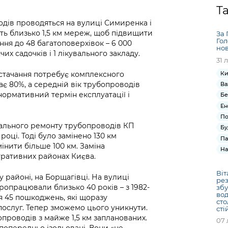
Громадська
Вакансії
Відкритий бюд
ся на
Т
експертиза
Фінанси та бюджет
Інформація з
Поря
новин
одів проводяться на вулиці Симиренка і
Статистика
Контактний це
та медицина
обмеженим
оска
анонс
ять близько 1,5 км мереж, щоб підвищити
За 
Громадський
Безпека та
доступом
рішен
КМДА
Гол
ння до 48 багатоповерхівок – 6 000
Звернення громадян
 навчальні
бюджет
правопорядок
нов
безді
Subsc
чих садочків і 1 лікувального закладу.
31 
Подати запит
розпо
to
Регуляторна діяльність
Ритуальні послуги
онлайн
інфор
anno
стачання потребує комплексного
Ки
транспорт та
є 80%, а середній вік трубопроводів
Ва
ment
Іноземцям / For
Проекти
нормативний термін експлуатації і
Звіти
Бе
from 
foreigners
нормативно-
Ен
опра
KCSA
шнє
По
правових та
запит
ітального ремонту трубопроводів КП
ще міста
Бу
інших актів
публі
оці. Тоді було замінено 130 км
Па
інфо
інити більше 100 км. Заміна
На
стративних районах Києва.
Віт
районі, на Борщагівці. На вулиці
рез
опрацювали близько 40 років – з 1982-
збу
вод
ся 45 пошкоджень, які щоразу
сто
ослуг. Тепер зможемо цього уникнути.
сті
проводів з майже 1,5 км запланованих.
07 
 попередньо ізольовані. Вони «не