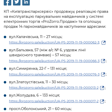
інформації
Рішення та розпорядження
Освіта та навчальні заклади
Громадська експертиза
Медіагалерея
Інформація з обмеженим доступом
Портал Послуг
КП «Київтранспарксервіс» продовжує реалізацію права
Проєкти розпоряджень, що
Дороги, транспорт та парковки
Громадський бюджет
на експлуатацію паркувальних майданчиків у системі
Підписатися на новини та анонси від
перебувають на погодженні КМВА
Подати запит онлайн
електронних торгів «ProZorro.Продажі» та оголошує
КМДА / Subscribe to announcements
Навколишнє середовище міста
Консультації з громадськістю
продаж 14 паркомайданчиків за наступними адресами:
from the KCSA
Рішення Київради
Проекти нормативно-правових та
Містобудування та земельні ділянки
Громадська рада
вул.Калачівська, 11 – 27 місць;
інших актів
Порядок акредитації медіа /
Контактна інформація
https://prozorro.sale/auction/UA-PS-2019-11-19-000062-3;
Accreditation process
Культура, спорт, дозвілля
Петиції
Нормативна база
вул.Бальзака, 57 (між а/с № 6, уздовж лінії
Графік роботи та прийому громадян
Подати журналістський запит /
швидкісного трамваю) – 57 місць;
Бізнес та ліцензування
Відкритий бюджет
Питання і відповіді про публічну
Submitting a media request
;
https://prozorro.sale/auction/UA-PS-2019-11-19-000066-3
Вакансії
інформацію
Фінанси та бюджет
Контактний центр
вул.Симиренка, 22-Г – 131 місце;
Зйомки в лікарнях в умовах воєнного
Статистика
;
Порядок оскарження рішень, дій чи
https://prozorro.sale/auction/UA-PS-2019-11-19-000076-3
стану / Rules for media coverage of
Безпека та правопорядок
Допомога учасникам АТО
бездіяльності розпорядників інформації
hospitals at work under martial law
вул.Златоустівська, 11 – 30 місць;
Звернення громадян
;
Ритуальні послуги
https://prozorro.sale/auction/UA-PS-2019-11-19-000013-2
Рада з питань внутрішньо переміщених
Звіти про опрацювання запитів на
Контакти для медіа / Contacts for mass
Регуляторна діяльність
осіб при Київській міській військовій
вул.Жолудєва, 6 – 133 місця;
публічну інформацію
media
Іноземцям / For foreigners
адміністрації
;
https://prozorro.sale/auction/UA-PS-2019-11-19-000017-2
Промисловість і наука Києва
Інформація для споживачів
Пам'ятки культурної спадщини
просп.Оболонський, 21 – 60 місць;
«Ініціатива «Партнерство «Відкритий