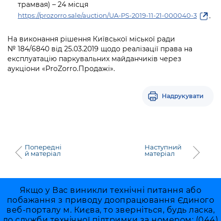
трамвая) – 24 місця
.
https://prozorro.sale/auction/UA-PS-2019-11-21-000040-3
На виконання рішення Київської міської ради
№ 184/6840 від 25.03.2019 щодо реалізації права на
експлуатацію паркувальних майданчиків через
аукціони «ProZorro.Продажі».
Надрукувати
Попередні
Наступний
й матеріал
матеріал
Якщо у Вас виникли технічні питання або
побажання з приводу доопрацювання Єдиного
веб-порталу м. Києва, то зверніться, будь ласка,
до служби технічної підтримки за номером: (044)