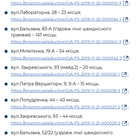
Підприємства, установи, організації
;
https://prozorro.sale/auction/UA-PS-2019-11-20-000010-3
Уряд» – місцевий рівень»
Про відкриті дані
Портал Захисників та Захисниць
вул.Лабораторна, 28 – 23 місця;
Kyiv International Relations
Важливе під час воєнного стану
Портал даних Києва
;
https://prozorro.sale/auction/UA-PS-2019-11-20-000034-1
Безбар'єрність
Річні звіти
вул.Бальзака, 83-А (Уздовж лінії швидкісного
Публічні дашборди
Портал послуг
трамвая) – 147 місць;
Гендерна політика
;
https://prozorro.sale/auction/UA-PS-2019-11-20-000041-3
Міський застосунок Київ Цифровий
вул.Мілютенка, 19-А – 54 місця;
Безбар'єрність
;
https://prozorro.sale/auction/UA-PS-2019-11-20-000042-3
Важливе під час воєнного стану
Київська міська військова адміністрація
вул. Закревського, 93 (майд.2) – 20 місць;
;
https://prozorro.sale/auction/UA-PS-2019-11-21-000030-1
вул.Петра Вершигори, 9, 9-А – 15 місць;
;
https://prozorro.sale/auction/UA-PS-2019-11-21-000039-3
вул.Попудренка, 44 – 40 місць;
;
https://prozorro.sale/auction/UA-PS-2019-11-21-000027-2
вул.Закревського, 93 – 44 місця;
;
https://prozorro.sale/auction/UA-PS-2019-11-21-000029-2
вул.Бальзака, 52/22 (уздовж лінії швидкісного