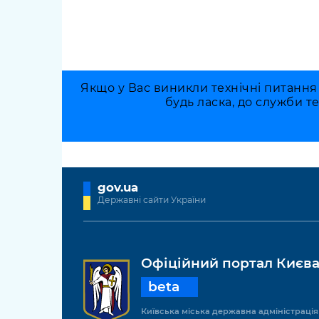
Якщо у Вас виникли технічні питання
будь ласка, до служби т
gov.ua
Державні сайти України
Офіційний портал Києв
beta
Київська міська державна адміністрація