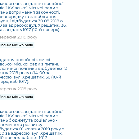
ачергове засідання постійної
ісії Київської міської ради з
ань дотримання законності,
вопорядку та запобігання
упції відбудеться 30.09.2019 о
30 за адресою: вул. Хрещатик, 36,
а засідань 1017 (10-й поверх)
вересня 2019 року
ївська міська рада
ідання постійної комісії
вської міської ради з питань
логічної політики відбудеться 2
тня 2019 року о 14-00 за
есою: вул. Хрещатик, 36 (10-й
ерх, каб.1017).
вересня 2019 року
ївська міська рада
ачергове засідання постійної
ісії Київської міської ради з
ань бюджету та соціально -
номічного розвитку
будеться 01 жовтня 2019 року о
00 за адресою: вул. Хрещатик,
 10 поверх, кабінет 1017