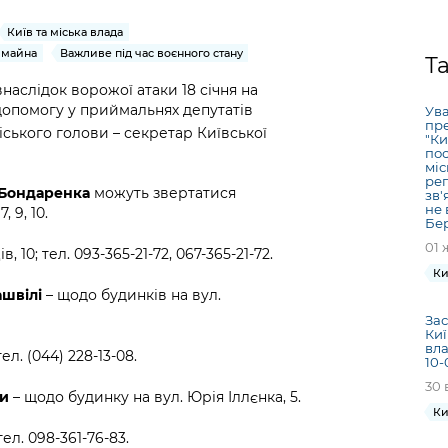
Громадська
Вакансії
Відкритий бюд
ся на
експертиза
Фінанси та бюджет
Інформація з
Поря
новин
Київ та міська влада
Статистика
Контактний це
та медицина
обмеженим
оска
анонс
 майна
Важливе під час воєнного стану
Т
Громадський
Безпека та
доступом
рішен
КМДА
аслідок ворожої атаки 18 січня на
Звернення громадян
 навчальні
бюджет
правопорядок
безді
Subsc
допомогу у приймальнях депутатів
Ува
Подати запит
розпо
to
пре
іського голови – секретар Київської
Регуляторна діяльність
Ритуальні послуги
"Ки
онлайн
інфор
anno
пос
транспорт та
ment
міс
Іноземцям / For
рег
Проекти
Звіти
from 
 Бондаренка
можуть звертатися
зв'
foreigners
нормативно-
не 
опра
 9, 10.
KCSA
Бер
шнє
правових та
запит
01 
ще міста
 10; тел. 093-365-21-72, 067-365-21-72.
інших актів
публі
Ки
інфо
ашвілі
– щодо будинків на вул.
Зас
Киї
вла
л. (044) 228-13-08.
10-
30 
би
– щодо будинку на вул. Юрія Іллєнка, 5.
Ки
ел. 098-361-76-83.