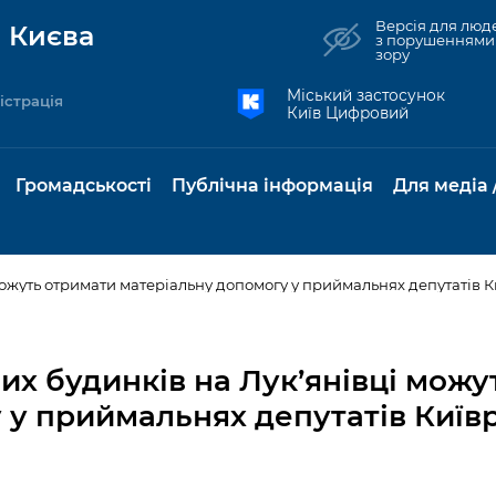
Версія для люд
 Києва
з порушеннями
зору
Міський застосунок
істрація
Київ Цифровий
Громадськості
Публічна інформація
Для медіа 
жуть отримати матеріальну допомогу у приймальнях депутатів К
та комунальні
Реєстр громадських
Рішення Київради
Доступ до
Містобудування та
Консультації з
Норм
Нови
об'єднань
публічної
земельні ділянки
громадськістю
база
Анон
 будинків на Лук’янівці можу
Контактна інформація
інформації
бсидії та
Громадські слухання
Культура, спорт,
Громадська рад
Питан
Медіа
 у приймальнях депутатів Київ
Графік роботи та прийому
ий захист
Про систему
дозвілля
відпов
рея
Місцеві ініціативи
громадян
Петиції
обліку публічної
публі
свідоцтва та
Бізнес та ліцензування
Підп
інформації
інфо