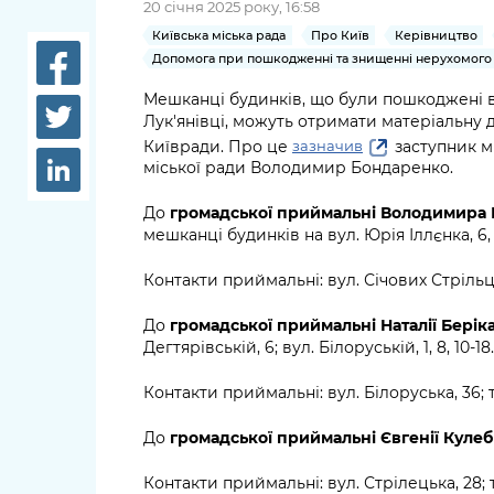
20 січня 2025 року, 16:58
довідки
Структура
Київська міська рада
Про Київ
Керівництво
Лікарні 
Допомога при пошкодженні та знищенні нерухомого
Рішення та розпорядження
Мешканці будинків, що були пошкоджені вн
Освіта та
Лук'янівці, можуть отримати матеріальну 
Проєкти розпоряджень, що
заклади
Київради. Про це
заступник м
перебувають на погодженні
зазначив
міської ради Володимир Бондаренко.
КМВА
Дороги, 
парковки
До
громадської приймальні Володимира
мешканці будинків на вул. Юрія Іллєнка, 6, 7,
Навколи
середови
Контакти приймальні: вул. Січових Стрільців,
До
громадської приймальні Наталії Берік
Дегтярівській, 6; вул. Білоруській, 1, 8, 10-18.
Контакти приймальні: вул. Білоруська, 36; те
До
громадської приймальні Євгенії Куле
Контакти приймальні: вул. Стрілецька, 28; т