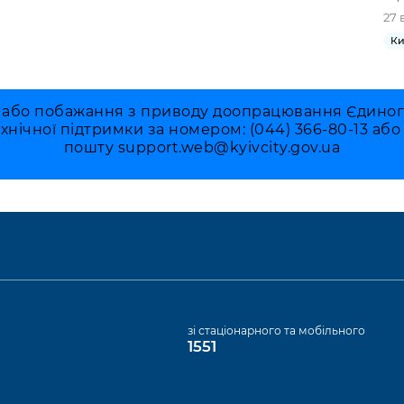
27 
Ки
 або побажання з приводу доопрацювання Єдиного 
ехнічної підтримки за номером: (044) 366-80-13 аб
пошту
support.web@kyivcity.gov.ua
а
зі стаціонарного та мобільного
1551