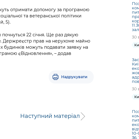
Поз
ком
жуть отримати допомогу за програмою
пит
соціальної та ветеранської політики
пра
кор
, 5).
11.
зал
и почнуться 22 січня. Ще раз дякую
30 
e. Держреєстр прав на нерухоме майно
Ки
 будинків можуть подавати заявку на
грамою єВідновлення», – додав
Зас
Киї
еко
жов
Надрукувати
адр
пов
30 
Ки
Поз
Наступний матеріал
ком
пит
еко
від
10-
36,