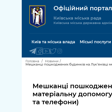
Офіційний портал
Київська міська рада
Київська міська державна адмін
Київ та міська влада
Міські послуги
Головна
Новини
Мешканці пошкоджених будинків на Лук’янівці мо
Київський міський голова
Будинок 
послуги
Мешканці пошкоджених
Київська міська рада
Пільги, су
матеріальну допомогу
Про Київ
соціальн
та телефони)
Керівництво КМДА
Паспорт, 