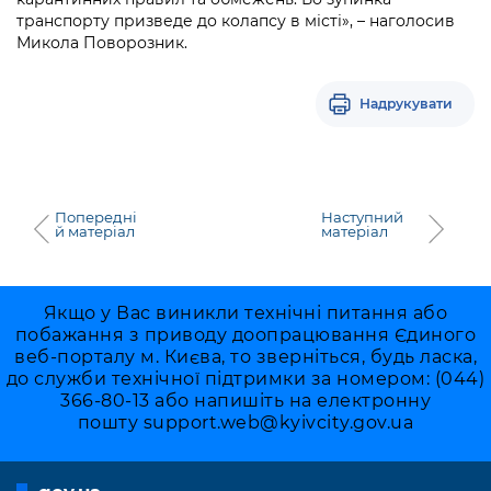
Підприємства, установи, організації
Уряд» – місцевий рівень»
Про відкриті дані
транспорту призведе до колапсу в місті», – наголосив
Портал Захисників та Захисниць
Микола Поворозник.
Kyiv International Relations
Важливе під час воєнного стану
Портал даних Києва
Безбар'єрність
Річні звіти
Надрукувати
Публічні дашборди
Портал послуг
Гендерна політика
Міський застосунок Київ Цифровий
Безбар'єрність
Важливе під час воєнного стану
Попередні
Наступний
й матеріал
матеріал
Київська міська військова адміністрація
Якщо у Вас виникли технічні питання або
побажання з приводу доопрацювання Єдиного
веб-порталу м. Києва, то зверніться, будь ласка,
до служби технічної підтримки за номером: (044)
366-80-13 або напишіть на електронну
пошту
support.web@kyivcity.gov.ua