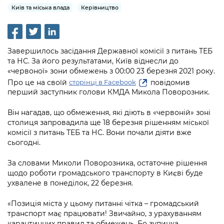
інформації
Рішення та розпорядження
Освіта та навчальні заклади
Київ та міська влада
Керівництво
Громадська експертиза
Медіагалерея
Інформація з обмеженим доступом
Портал Послуг
Проєкти розпоряджень, що
Дороги, транспорт та парковки
Громадський бюджет
Підписатися на новини та анонси від
перебувають на погодженні КМВА
Подати запит онлайн
КМДА / Subscribe to announcements
Навколишнє середовище міста
Завершилось засідання Державної комісії з питань ТЕБ
Консультації з громадськістю
from the KCSA
Рішення Київради
та НС. За його результатами, Київ віднесли до
Проекти нормативно-правових та
Містобудування та земельні ділянки
«червоної» зони обмежень з 00:00 23 березня 2021 року.
Громадська рада
інших актів
Порядок акредитації медіа /
Контактна інформація
Про це на своїй
повідомив
сторінці в Facebook
Accreditation process
Культура, спорт, дозвілля
перший заступник голови КМДА Микола Поворозник.
Петиції
Нормативна база
Графік роботи та прийому громадян
Подати журналістський запит /
Бізнес та ліцензування
Він нагадав, що обмеження, які діють в «червоній» зоні
Відкритий бюджет
Питання і відповіді про публічну
Submitting a media request
Вакансії
столиця запровадила ще 18 березня рішенням міської
інформацію
комісії з питань ТЕБ та НС. Вони почали діяти вже
Фінанси та бюджет
Контактний центр
Зйомки в лікарнях в умовах воєнного
сьогодні.
Статистика
Порядок оскарження рішень, дій чи
стану / Rules for media coverage of
Безпека та правопорядок
Допомога учасникам АТО
бездіяльності розпорядників інформації
hospitals at work under martial law
За словами Миколи Поворозника, остаточне рішення
Звернення громадян
щодо роботи громадського транспорту в Києві буде
Ритуальні послуги
Рада з питань внутрішньо переміщених
Звіти про опрацювання запитів на
Контакти для медіа / Contacts for mass
ухвалене в понеділок, 22 березня.
Регуляторна діяльність
осіб при Київській міській військовій
публічну інформацію
media
Іноземцям / For foreigners
адміністрації
«Позиція міста у цьому питанні чітка – громадський
Промисловість і наука Києва
Інформація для споживачів
транспорт має працювати! Звичайно, з урахуванням
Пам'ятки культурної спадщини
«Ініціатива «Партнерство «Відкритий
карантинних правил та обмежень. Бо зупинка