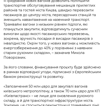
«Придбання нових вагонів дозволить поліпшити
Підприємства, установи, організації
Уряд» – місцевий рівень»
Про відкриті дані
транспортне обслуговування мешканців прилеглих
Портал Захисників та Захисниць
районів та гостей міста Києва, швидко перевозити
Kyiv International Relations
Важливе під час воєнного стану
Портал даних Києва
пасажирів до центру міста, пересадочних станцій та
Безбар'єрність
зменшить навантаження на наземний транспорт.
Річні звіти
Публічні дашборди
Трамвайні вагони з низьким рівнем підлоги, які
Портал послуг
планується закупити, відповідатимуть сучасним
Гендерна політика
вимогам щодо якості пасажирських перевезень,
Міський застосунок Київ Цифровий
зокрема, зручність посадки й висадки пасажирів з
Безбар'єрність
інвалідністю. Окрім того, у нових вагонах є можливість
Важливе під час воєнного стану
енергозбереження до 40% у порівнянні з наявним
Київська міська військова адміністрація
старим рухомим складом», – зазначив Микола
Поворозник.
За його словами, фінансування проєкту буде здійснено
в рамках відповідної угоди, підписаної з Європейським
банком реконструкції та розвитку.
«Запозичення 50 млн євро для закупівлі вагонів
київського метрополітену, а також 70 млн євро для КП
«Київпастранс» – не лише для оновлення рухомого
складу, а й для транспортної інфраструктури міста.
Зокрема, це стосується реконструкції трамвайної лінії