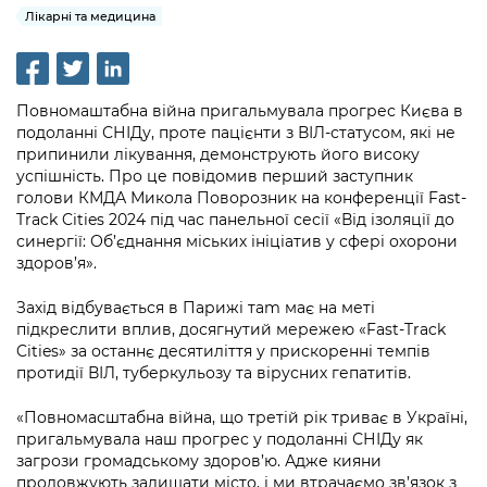
інформації
Рішення та розпорядження
Освіта та навчальні заклади
Лікарні та медицина
Громадська експертиза
Медіагалерея
Інформація з обмеженим доступом
Портал Послуг
Проєкти розпоряджень, що
Дороги, транспорт та парковки
Громадський бюджет
Підписатися на новини та анонси від
перебувають на погодженні КМВА
Подати запит онлайн
КМДА / Subscribe to announcements
Навколишнє середовище міста
Повномаштабна війна пригальмувала прогрес Києва в
Консультації з громадськістю
from the KCSA
Рішення Київради
подоланні СНІДу, проте пацієнти з ВІЛ-статусом, які не
Проекти нормативно-правових та
Містобудування та земельні ділянки
припинили лікування, демонструють його високу
Громадська рада
інших актів
Порядок акредитації медіа /
Контактна інформація
успішність. Про це повідомив перший заступник
Accreditation process
голови КМДА Микола Поворозник на конференції Fast-
Культура, спорт, дозвілля
Петиції
Нормативна база
Track Cities 2024 під час панельної сесії «Від ізоляції до
Графік роботи та прийому громадян
Подати журналістський запит /
синергії: Об’єднання міських ініціатив у сфері охорони
Бізнес та ліцензування
Відкритий бюджет
Питання і відповіді про публічну
Submitting a media request
здоров’я».
Вакансії
інформацію
Фінанси та бюджет
Контактний центр
Зйомки в лікарнях в умовах воєнного
Захід відбувається в Парижі таm має на меті
Статистика
Порядок оскарження рішень, дій чи
стану / Rules for media coverage of
підкреслити вплив, досягнутий мережею «Fast-Track
Безпека та правопорядок
Допомога учасникам АТО
бездіяльності розпорядників інформації
Cities» за останнє десятиліття у прискоренні темпів
hospitals at work under martial law
Звернення громадян
протидії ВІЛ, туберкульозу та вірусних гепатитів.
Ритуальні послуги
Рада з питань внутрішньо переміщених
Звіти про опрацювання запитів на
Контакти для медіа / Contacts for mass
Регуляторна діяльність
осіб при Київській міській військовій
публічну інформацію
«Повномасштабна війна, що третій рік триває в Україні,
media
Іноземцям / For foreigners
адміністрації
пригальмувала наш прогрес у подоланні СНІДу як
Промисловість і наука Києва
загрози громадському здоров’ю. Адже кияни
Інформація для споживачів
Пам'ятки культурної спадщини
«Ініціатива «Партнерство «Відкритий
продовжують залишати місто, і ми втрачаємо зв’язок з