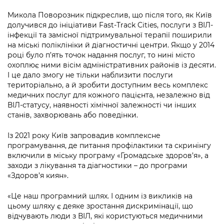
Микола Поворозник підкреслив, що після того, як Київ
долучився до ініціативи Fast-Track Cities, послуги з ВІЛ-
інфекції та замісної підтримувальної терапії поширили
на міські поліклініки й діагностичні центри. Якщо у 2014
році було п’ять точок надання послуг, то нині місто
охоплює ними вісім адміністративних районів із десяти.
І це дало змогу не тільки наблизити послуги
територіально, а й зробити доступним весь комплекс
медичних послуг для кожного пацієнта, незалежно від
ВІЛ-статусу, наявності хімічної залежності чи інших
станів, захворювань або поведінки.
Із 2021 року Київ запровадив комплексне
програмування, де питання профілактики та скринінгу
включили в міську програму «Громадське здоров’я», а
заходи з лікування та діагностики – до програми
«Здоров’я киян».
«Це наш програмний шлях. І одним із викликів на
цьому шляху є деяке зростання дискримінації, що
відчувають люди з ВІЛ, які користуються медичними