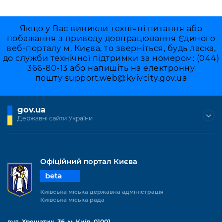
Якщо у Вас виникли технічні питання або
побажання з приводу доопрацювання Єдиного
веб-порталу м. Києва, то зверніться, будь ласка,
до служби технічної підтримки за номером: (044)
366-80-13 або напишіть на електронну
пошту
support.web@kyivcity.gov.ua
gov.ua
Державні сайти України
Офіційний портал Києва
beta
Київська міська державна адміністрація
Київська міська рада
вул. Хрещатик, 36, м. Київ, 01001