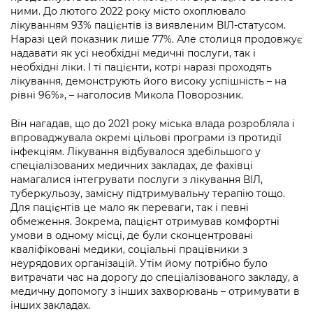
Підприємства, установи, організації
Уряд» – місцевий рівень»
ними. До лютого 2022 року місто охоплювало
Про відкриті дані
Портал Захисників та Захисниць
лікуванням 93% пацієнтів із виявленим ВІЛ-статусом.
Kyiv International Relations
Наразі цей показник лише 77%. Але столиця продовжує
Важливе під час воєнного стану
Портал даних Києва
Безбар'єрність
надавати як усі необхідні медичні послуги, так і
Річні звіти
необхідні ліки. І ті пацієнти, котрі наразі проходять
Публічні дашборди
Портал послуг
лікування, демонструють його високу успішність – на
Гендерна політика
рівні 96%», – наголосив Микола Поворозник.
Міський застосунок Київ Цифровий
Безбар'єрність
Він нагадав, що до 2021 року міська влада розробляла і
впроваджувала окремі цільові програми із протидії
Важливе під час воєнного стану
Київська міська військова адміністрація
інфекціям. Лікування відбувалося здебільшого у
спеціалізованих медичних закладах, де фахівці
намагалися інтегрувати послуги з лікування ВІЛ,
туберкульозу, замісну підтримувальну терапію тощо.
Для пацієнтів це мало як переваги, так і певні
обмеження. Зокрема, пацієнт отримував комфортні
умови в одному місці, де були сконцентровані
кваліфіковані медики, соціальні працівники з
неурядових організацій. Утім йому потрібно було
витрачати час на дорогу до спеціалізованого закладу, а
медичну допомогу з інших захворювань – отримувати в
інших закладах.