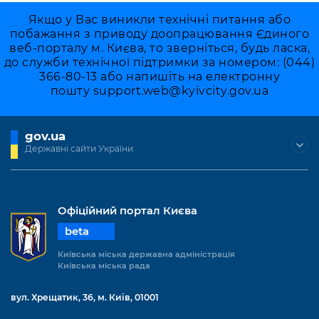
Якщо у Вас виникли технічні питання або
побажання з приводу доопрацювання Єдиного
веб-порталу м. Києва, то зверніться, будь ласка,
до служби технічної підтримки за номером: (044)
366-80-13 або напишіть на електронну
пошту
support.web@kyivcity.gov.ua
gov.ua
Державні сайти України
Офіційний портал Києва
beta
Київська міська державна адміністрація
Київська міська рада
вул. Хрещатик, 36, м. Київ, 01001