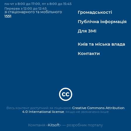
пн-чт з 8:00 до 17:00, пт з 8:00 до 15:45
Перерва з 12:00 до 12:45
зі стаціонарного та мобільного
Громадськості
1551
Публічна інформація
Для ЗМІ
Київ та міська влада
Контакти
Весь контент доступний за ліцензією
Creative Commons Attribution
4.0 International license
, якщо не зазначено інше
Компанія «
Kitsoft
» — розробник порталу