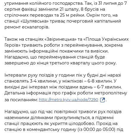
Підприємства, установи, організації
утримання колійного господарства. Так, із 31 липня до 7
Уряд» – місцевий рівень»
Про відкриті дані
Портал Захисників та Захисниць
серпня фахівці замінили 21 шпалу, 8 брусів на
Kyiv International Relations
стрілочних переводах та 25 м рейки. Окрім того, на
Важливе під час воєнного стану
Портал даних Києва
станції «Шулявська» триває почерговий капітальний
Безбар'єрність
Річні звіти
ремонт ескалаторів.
Публічні дашборди
Портал послуг
Також на станціях «Звіринецька» та «Площа Українських
Гендерна політика
Героїв» тривають роботи з перейменування, зокрема
Міський застосунок Київ Цифровий
замінюють інформаційні покажчики та вивіски.
Безбар'єрність
Нагадаємо, що перейменування станцій буде
Важливе під час воєнного стану
завершено до кінця третього кварталу цього року.
Київська міська військова адміністрація
Інтервали руху поїздів у години пік у будні дні наразі
становлять 3-4 хвилини, у міжпікові – 6-8 хвилин. У
вихідні дні інтервал між поїздами вдень – 6-7 хвилин.
Детальна інформація про графік роботи метрополітену
за посиланням:
.
http://metro.kyiv.ua/node/7290
Нагадуємо, що під час повітряної тривоги рух поїздів
наземними ділянками призупиняється, а підземні
станції працюють як укриття цілодобово. Прохід на
станцію в комендантську годину (із 00:00 до 05:00) під