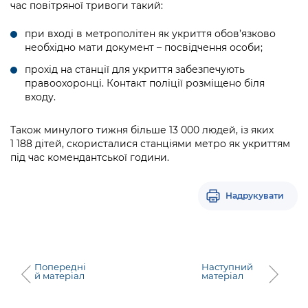
час повітряної тривоги такий:
при вході в метрополітен як укриття обов’язково
необхідно мати документ – посвідчення особи;
прохід на станції для укриття забезпечують
правоохоронці. Контакт поліції розміщено біля
входу.
Також минулого тижня більше 13 000 людей, із яких
1 188 дітей, скористалися станціями метро як укриттям
під час комендантської години.
Надрукувати
Попередні
Наступний
й матеріал
матеріал