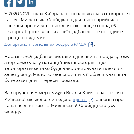
інформації
Рішення та розпорядження
Освіта та навчальні заклади
Громадська експертиза
Медіагалерея
Інформація з обмеженим доступом
Портал Послуг
У 2020-2021 роках Київрада проголосувала за створення
Проєкти розпоряджень, що
Дороги, транспорт та парковки
Громадський бюджет
парку «Микільська Слобідка», і для цього прийняла
Підписатися на новини та анонси від
перебувають на погодженні КМВА
Подати запит онлайн
рішення про викуп трьох ділянок площею понад 6
КМДА / Subscribe to announcements
Навколишнє середовище міста
Консультації з громадськістю
гектарів. Проте власник – «Ощадбанк» – не погодився.
from the KCSA
Рішення Київради
Про це повідомив
Проекти нормативно-правових та
Містобудування та земельні ділянки
Громадська рада
.
інших актів
Департамент земельних ресурсів КМДА
Порядок акредитації медіа /
Контактна інформація
Accreditation process
Культура, спорт, дозвілля
Петиції
Наразі ж «Ощадбанк» виставив ділянки на продаж, тому
Нормативна база
Графік роботи та прийому громадян
звертаємо увагу потенційних інвесторів – цю
Подати журналістський запит /
Бізнес та ліцензування
Відкритий бюджет
територію можливо буде використовувати тільки як
Питання і відповіді про публічну
Submitting a media request
Вакансії
зелену зону. Місто готове сприяти в її облаштуванні та
інформацію
Фінанси та бюджет
буде захищати інтереси громади.
Контактний центр
Зйомки в лікарнях в умовах воєнного
Статистика
Порядок оскарження рішень, дій чи
стану / Rules for media coverage of
Безпека та правопорядок
За дорученням мера Києва Віталія Кличка на розгляд
Допомога учасникам АТО
бездіяльності розпорядників інформації
hospitals at work under martial law
Звернення громадян
Київської міської ради подано
рішення про
проєкт
Ритуальні послуги
надання ділянкам на Микільській Слобідці статусу
Рада з питань внутрішньо переміщених
Звіти про опрацювання запитів на
Контакти для медіа / Contacts for mass
Регуляторна діяльність
скверу.
осіб при Київській міській військовій
публічну інформацію
media
Іноземцям / For foreigners
адміністрації
Промисловість і наука Києва
Інформація для споживачів
Пам'ятки культурної спадщини
«Ініціатива «Партнерство «Відкритий