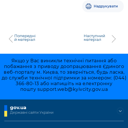
Підприємства, установи, організації
Уряд» – місцевий рівень»
Про відкриті дані
Надрукувати
Портал Захисників та Захисниць
Kyiv International Relations
Важливе під час воєнного стану
Портал даних Києва
Безбар'єрність
Річні звіти
Публічні дашборди
Портал послуг
Попередні
Наступний
Гендерна політика
й матеріал
матеріал
Міський застосунок Київ Цифровий
Безбар'єрність
Важливе під час воєнного стану
Якщо у Вас виникли технічні питання або
Київська міська військова адміністрація
побажання з приводу доопрацювання Єдиного
веб-порталу м. Києва, то зверніться, будь ласка,
до служби технічної підтримки за номером: (044)
366-80-13 або напишіть на електронну
пошту
support.web@kyivcity.gov.ua
gov.ua
Державні сайти України