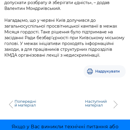
Підприємства, установи, організації
допускати розбрату й зберігати єдність», – додав
Уряд» – місцевий рівень»
Про відкриті дані
Валентин Мондриївський.
Портал Захисників та Захисниць
Kyiv International Relations
Важливе під час воєнного стану
Портал даних Києва
Нагадаємо, що у червні Київ долучився до
Безбар'єрність
загальносуспільної просвітницької кампанії в межах
Річні звіти
Публічні дашборди
Місяця гордості. Таке рішення було підтримане на
Портал послуг
засіданні Ради безбар’єрності при Київському міському
Гендерна політика
голові. У межах ініціативи проходять інформаційні
Міський застосунок Київ Цифровий
заходи, а для працівників структурних підрозділів
Безбар'єрність
КМДА організовані лекції з недискримінації.
Важливе під час воєнного стану
Київська міська військова адміністрація
Надрукувати
Попередні
Наступний
й матеріал
матеріал
Якщо у Вас виникли технічні питання або