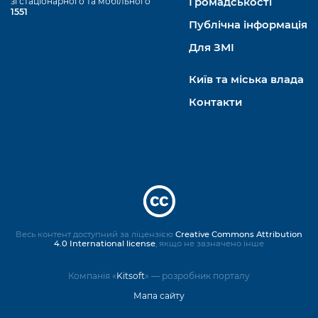
зі стаціонарного та мобільного
Громадськості
1551
Публічна інформація
Для ЗМІ
Київ та міська влада
Контакти
Весь контент доступний за ліцензією
Creative Commons Attribution
4.0 International license
, якщо не зазначено інше
Компанія «
Kitsoft
» — розробник порталу
Мапа сайту