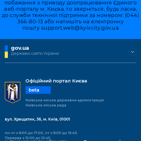
побажання з приводу доопрацювання Єдиного
веб-порталу м. Києва, то зверніться, будь ласка,
до служби технічної підтримки за номером: (044)
366-80-13 або напишіть на електронну
пошту
support.web@kyivcity.gov.ua
gov.ua
Державні сайти України
Офіційний портал Києва
beta
Київська міська державна адміністрація
Київська міська рада
вул. Хрещатик, 36, м. Київ, 01001
пн-чт з 8:00 до 17:00, пт з 8:00 до 15:45
Перерва з 12:00 до 12:45