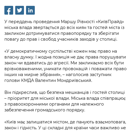
інформації
Рішення та розпорядження
Освіта та навчальні заклади
Громадська експертиза
Медіагалерея
Інформація з обмеженим доступом
Портал Послуг
Проєкти розпоряджень, що
Дороги, транспорт та парковки
Громадський бюджет
Підписатися на новини та анонси від
У переддень проведення Маршу Рівності «КиївПрайд»
перебувають на погодженні КМВА
Подати запит онлайн
КМДА / Subscribe to announcements
міська влада звертається до всіх киян та гостей міста із
Навколишнє середовище міста
Консультації з громадськістю
from the KCSA
закликом дотримуватися правопорядку та зберігати
Рішення Київради
Проекти нормативно-правових та
повагу до прав і свобод учасників заходів у столиці.
Містобудування та земельні ділянки
Громадська рада
інших актів
Порядок акредитації медіа /
Контактна інформація
Accreditation process
«У демократичному суспільстві кожен має право на
Культура, спорт, дозвілля
Петиції
Нормативна база
власну думку. І жодна позиція не дає права порушувати
Графік роботи та прийому громадян
закон чи вдаватись до агресії. Ми закликаємо всіх бути
Подати журналістський запит /
Бізнес та ліцензування
Відкритий бюджет
Питання і відповіді про публічну
врівноваженими, уникати провокацій і поважати право
Submitting a media request
Вакансії
інших на мирне зібрання», – наголосив заступник
інформацію
Фінанси та бюджет
Контактний центр
голови КМДА Валентин Мондриївський.
Зйомки в лікарнях в умовах воєнного
Статистика
Порядок оскарження рішень, дій чи
стану / Rules for media coverage of
Безпека та правопорядок
Допомога учасникам АТО
Він підкреслив, що безпека мешканців і гостей столиці
бездіяльності розпорядників інформації
hospitals at work under martial law
Звернення громадян
– пріоритет для міської влади. Міська влада співпрацює
Ритуальні послуги
Рада з питань внутрішньо переміщених
з правоохоронними органами для належного
Звіти про опрацювання запитів на
Контакти для медіа / Contacts for mass
Регуляторна діяльність
забезпечення громадського порядку.
осіб при Київській міській військовій
публічну інформацію
media
Іноземцям / For foreigners
адміністрації
Промисловість і наука Києва
«Київ має залишатися містом, де панують взаємоповага,
Інформація для споживачів
Пам'ятки культурної спадщини
закон і гідність. У ці складні для країни часи важливо не
«Ініціатива «Партнерство «Відкритий