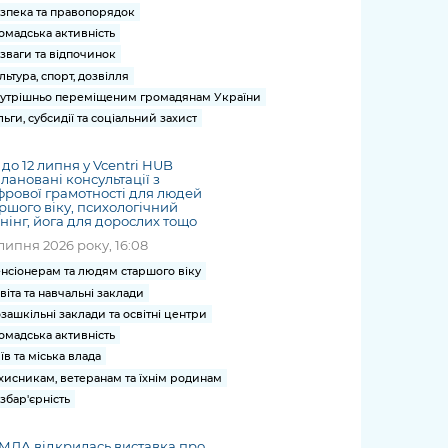
зпека та правопорядок
омадська активність
зваги та відпочинок
льтура, спорт, дозвілля
утрішньо переміщеним громадянам України
льги, субсидії та соціальний захист
6 до 12 липня у Vcentri HUB
лановані консультації з
рової грамотності для людей
ршого віку, психологічний
нінг, йога для дорослих тощо
липня 2026 року, 16:08
нсіонерам та людям старшого віку
віта та навчальні заклади
зашкільні заклади та освітні центри
омадська активність
їв та міська влада
хисникам, ветеранам та їхнім родинам
збар'єрність
МДА відкрилась виставка про