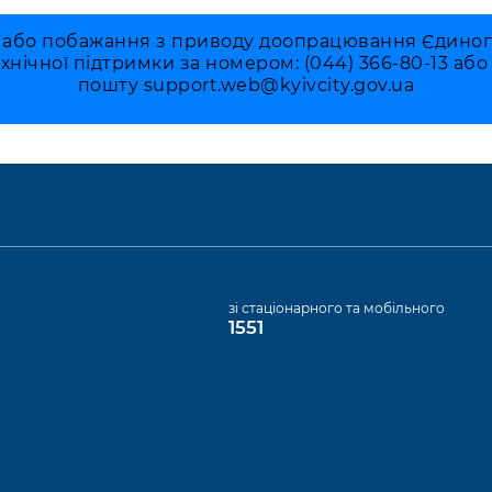
 або побажання з приводу доопрацювання Єдиного 
ехнічної підтримки за номером: (044) 366-80-13 аб
пошту
support.web@kyivcity.gov.ua
а
зі стаціонарного та мобільного
1551