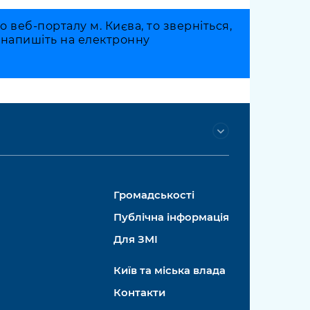
веб-порталу м. Києва, то зверніться,
о напишіть на електронну
Громадськості
Публічна інформація
Для ЗМІ
Київ та міська влада
Контакти