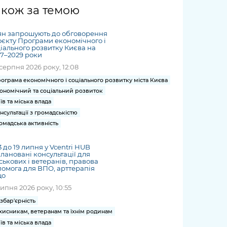
жет
Річні звіти
Києва
журналіст
міській військовій
coverage
акож за темою
Портал послуг
док
и та
ський
адміністрації
of
нтр
Гендерна політика
Публічні
рження
и від
запит /
hospitals
ян запрошують до обговорення
Міський застосунок Київ
дашборди
ь, дій чи
 /
«Ініціатива
Submitting
єкту Програми економічного і
at work
Безбар'єрність
Цифровий
іального розвитку Києва на
яльності
ribe
«Партнерство
a media
under
7–2029 роки
рядників
«Відкритий Уряд» –
request
martial law
серпня 2026 року, 12:08
Київська міська військова
Важливе під час
мації
unce
місцевий рівень»
адміністрація
воєнного стану
ограма економічного і соціального розвитку міста Києва
s
Контакти
ономічний та соціальний розвиток
 про
Важливе під час
the
для медіа
їв та міська влада
цювання
воєнного стану
/ Contacts
нсультації з громадськістю
ів на
for mass
омадська активність
чну
media
рмацію
13 до 19 липня у Vcentri HUB
лановані консультації для
ськових і ветеранів, правова
омога для ВПО, арттерапія
що
липня 2026 року, 10:55
збар'єрність
хисникам, ветеранам та їхнім родинам
їв та міська влада