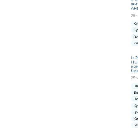
жит
Анд
29 
Ку
Ку
Гр
Ки
Із 
HUB
кон
без
29 
Пі
Вн
Пе
Ку
Гр
Ки
Бе