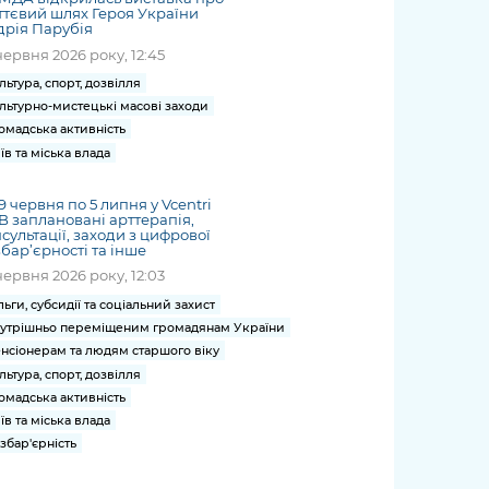
тєвий шлях Героя України
рія Парубія
червня 2026 року, 12:45
льтура, спорт, дозвілля
льтурно-мистецькі масові заходи
омадська активність
їв та міська влада
29 червня по 5 липня у Vcentri
 заплановані арттерапія,
сультації, заходи з цифрової
бар’єрності та інше
червня 2026 року, 12:03
льги, субсидії та соціальний захист
утрішньо переміщеним громадянам України
нсіонерам та людям старшого віку
льтура, спорт, дозвілля
омадська активність
їв та міська влада
збар'єрність