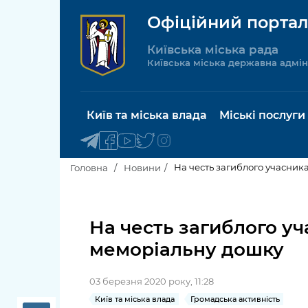
Офіційний портал
Київська міська рада
Київська міська державна адмін
Київ та міська влада
Міські послуги
На честь загиблого учасник
Головна
Новини
Київський міський голова
Будинок 
послуги
На честь загиблого у
Київська міська рада
меморіальну дошку
Пільги, су
Про Київ
соціальн
03 березня 2020 року, 11:28
Керівництво КМДА
Паспорт, 
Київ та міська влада
Громадська активність