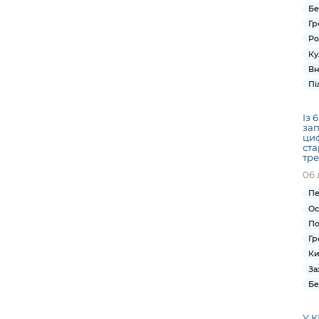
Бе
Гр
Ро
Ку
Вн
Пі
Із 
зап
циф
ста
тре
06 
Пе
Ос
По
Гр
Ки
За
Бе
У К