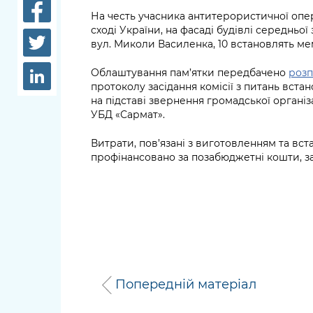
довідки
На честь учасника антитерористичної опер
Структура
сході України, на фасаді будівлі середньо
Лікарні 
вул. Миколи Василенка, 10 встановлять ме
Рішення та розпорядження
Освіта та
Облаштування пам’ятки передбачено
роз
Проєкти розпоряджень, що
заклади
протоколу засідання комісії з питань встан
перебувають на погодженні
на підставі звернення громадської організ
КМВА
Дороги, 
УБД «Сармат».
парковки
Витрати, пов’язані з виготовленням та вс
Навколи
профінансовано за позабюджетні кошти, з
середови
Попередній матеріал