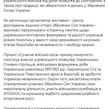
українського війська від доби козацтва до сьогодення, а
Підприємства, установи, організації
Уряд» – місцевий рівень»
Про відкриті дані
також про традиції, які збереглися й донині у Збройних
Портал Захисників та Захисниць
Силах України.
Kyiv International Relations
Важливе під час воєнного стану
Портал даних Києва
Безбар'єрність
Як наголошує організатор виставки – Центр
Річні звіти
Публічні дашборди
досліджень воєнної історії Збройних Сил України –
Портал послуг
важливо підтримувати історичну пам’ять щодо
Гендерна політика
українських мілітарних формувань та єдності українців
Міський застосунок Київ Цифровий
різних поколінь у захисті своєї державності на різних
Безбар'єрність
етапах боротьби за незалежність і свободу країни.
Важливе під час воєнного стану
Київська міська військова адміністрація
Проєкт «Сучасне військо крізь призму минулого»
ілюструє внесок українського козацтва, Українських
Січових стрільців, військових формувань доби
Української революції 1917-1921 рр., Карпатської Січі та
Української Повстанської армії в боротьбі за здобуття
Україною незалежності. Окрім того, висвітлено етапи
становлення сучасних Збройних Сил України, їхню
миротворчу діяльність, участь військовослужбовців в
АТО/ООС та мужньому відбитті широкомасштабного
вторгнення росії.
Ознайомитися з історичною хронологіє становлення