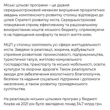
Підприємства, установи, організації
Уряд» – місцевий рівень»
Про відкриті дані
Міські цільові програми – це дієвий
Портал Захисників та Захисниць
середньостроковий механізм вирішення пріоритетних
Kyiv International Relations
Важливе під час воєнного стану
завдань комплексного розвитку столиці відповідно до
Портал даних Києва
Безбар'єрність
цілей Стратегії розвитку міста. Середньострокове
Річні звіти
планування сприяє ефективному та раціональному
Публічні дашборди
Портал послуг
використанню коштів міського бюджету, спрямовуючи
Гендерна політика
їх на підвищення комфорту та якості життя киян.
Міський застосунок Київ Цифровий
Безбар'єрність
МЦП у столиці охоплюють усі сфери життєдіяльності
Важливе під час воєнного стану
міста. Завдяки їх реалізації, зокрема, відбувається
Київська міська військова адміністрація
сприяння розвиткові промисловості, підприємництва,
туристичної галузі, житлово-комунального
господарства, транспорту та міської мобільності, освіти,
культури та охорони здоров’я. Також реалізуються
заходи для забезпечення екологічного благополуччя,
безпеки та надання соціальної підтримки і допомоги
населенню, а також розвитку громадянського
суспільства.
На реалізацію міських цільових програм у бюджеті
Києва на 2021 рік було закладено понад 34,7 млрд грн.