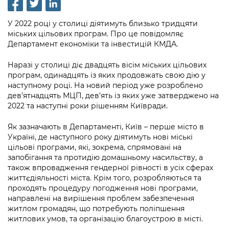
інформації
Рішення та розпорядження
Освіта та навчальні заклади
Громадська експертиза
Медіагалерея
Інформація з обмеженим доступом
Портал Послуг
У 2022 році у столиці діятимуть близько тридцяти
Проєкти розпоряджень, що
Дороги, транспорт та парковки
Громадський бюджет
міських цільових програм. Про це повідомляє
Підписатися на новини та анонси від
перебувають на погодженні КМВА
Подати запит онлайн
Департамент економіки та інвестицій КМДА.
КМДА / Subscribe to announcements
Навколишнє середовище міста
Консультації з громадськістю
from the KCSA
Рішення Київради
Наразі у столиці діє двадцять вісім міських цільових
Проекти нормативно-правових та
Містобудування та земельні ділянки
Громадська рада
програм, одинадцять із яких продовжать свою дію у
інших актів
Порядок акредитації медіа /
Контактна інформація
наступному році. На новий період уже розроблено
Accreditation process
Культура, спорт, дозвілля
Петиції
дев’ятнадцять МЦП, дев’ять із яких уже затверджено на
Нормативна база
Графік роботи та прийому громадян
2022 та наступні роки рішенням Київради.
Подати журналістський запит /
Бізнес та ліцензування
Відкритий бюджет
Питання і відповіді про публічну
Submitting a media request
Вакансії
Як зазначають в Департаменті, Київ – перше місто в
інформацію
Фінанси та бюджет
Україні, де наступного року діятимуть нові міські
Контактний центр
Зйомки в лікарнях в умовах воєнного
Статистика
цільові програми, які, зокрема, спрямовані на
Порядок оскарження рішень, дій чи
стану / Rules for media coverage of
запобігання та протидію домашньому насильству, а
Безпека та правопорядок
Допомога учасникам АТО
бездіяльності розпорядників інформації
hospitals at work under martial law
також впровадження гендерної рівності в усіх сферах
Звернення громадян
життєдіяльності міста. Крім того, розробляються та
Ритуальні послуги
Рада з питань внутрішньо переміщених
Звіти про опрацювання запитів на
Контакти для медіа / Contacts for mass
проходять процедуру погодження нові програми,
Регуляторна діяльність
осіб при Київській міській військовій
публічну інформацію
направлені на вирішення проблем забезпечення
media
Іноземцям / For foreigners
адміністрації
житлом громадян, що потребують поліпшення
Промисловість і наука Києва
Інформація для споживачів
житлових умов, та організацію благоустрою в місті.
Пам'ятки культурної спадщини
«Ініціатива «Партнерство «Відкритий