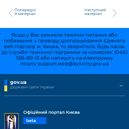
Попередні
Наступний
й матеріал
матеріал
Якщо у Вас виникли технічні питання або
побажання з приводу доопрацювання Єдиного
веб-порталу м. Києва, то зверніться, будь ласка,
до служби технічної підтримки за номером: (044)
366-80-13 або напишіть на електронну
пошту
support.web@kyivcity.gov.ua
gov.ua
Державні сайти України
Офіційний портал Києва
beta