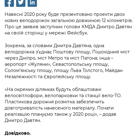
інформації
Рішення та розпорядження
Освіта та навчальні заклади
Громадська експертиза
Медіагалерея
Інформація з обмеженим доступом
Портал Послуг
Навесні 2020 року буде презентовано проекти двох
Проєкти розпоряджень, що
Дороги, транспорт та парковки
Громадський бюджет
нових велодоріжок загальною довжиною 12 кілометрів.
Підписатися на новини та анонси від
перебувають на погодженні КМВА
Подати запит онлайн
Про це заявив заступник голови КМДА Дмитро Давтян
КМДА / Subscribe to announcements
Навколишнє середовище міста
Консультації з громадськістю
на своїй сторінці у мережі Фейсбук.
from the KCSA
Рішення Київради
Проекти нормативно-правових та
Містобудування та земельні ділянки
Громадська рада
Зокрема, за словами Дмитра Давтяна, одна
інших актів
Порядок акредитації медіа /
Контактна інформація
велодоріжка з’єднає Поштову площу, Пішохідний міст
Accreditation process
Культура, спорт, дозвілля
Петиції
через Дніпро, міст Метро та міст Патона; інша –
Нормативна база
Графік роботи та прийому громадян
аеропорт «Жуляни», Севастопольську площу,
Подати журналістський запит /
Бізнес та ліцензування
Солом’янську площу, площу Льва Толстого, Майдан
Відкритий бюджет
Питання і відповіді про публічну
Submitting a media request
Вакансії
Незалежності та Європейську площу.
інформацію
Фінанси та бюджет
Контактний центр
Зйомки в лікарнях в умовах воєнного
Статистика
«На окремих ділянках будуть облаштовані
Порядок оскарження рішень, дій чи
стану / Rules for media coverage of
велосвітлофори, велопарковки та станції вело-ТО.
Безпека та правопорядок
Допомога учасникам АТО
бездіяльності розпорядників інформації
hospitals at work under martial law
Пластикова дорожня розмітка забезпечить
Звернення громадян
довготривалість нанесеного матеріалу. Почати
Ритуальні послуги
Рада з питань внутрішньо переміщених
Звіти про опрацювання запитів на
Контакти для медіа / Contacts for mass
реалізацію плануємо також у 2020 році», – додав
Регуляторна діяльність
осіб при Київській міській військовій
публічну інформацію
Дмитро Давтян.
media
Іноземцям / For foreigners
адміністрації
Промисловість і наука Києва
Інформація для споживачів
Довідково.
Пам'ятки культурної спадщини
«Ініціатива «Партнерство «Відкритий