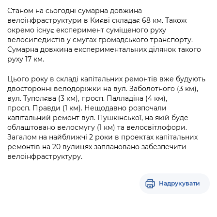
Підприємства, установи, організації
Уряд» – місцевий рівень»
Про відкриті дані
Станом на сьогодні сумарна довжина
Портал Захисників та Захисниць
велоінфраструктури в Києві складає 68 км. Також
Kyiv International Relations
Важливе під час воєнного стану
Портал даних Києва
окремо існує експеримент суміщеного руху
Безбар'єрність
велосипедистів у смугах громадського транспорту.
Річні звіти
Сумарна довжина експериментальних ділянок такого
Публічні дашборди
Портал послуг
руху 17 км.
Гендерна політика
Міський застосунок Київ Цифровий
Цього року в складі капітальних ремонтів вже будують
Безбар'єрність
двосторонні велодоріжки на вул. Заболотного (3 км),
Важливе під час воєнного стану
вул. Туполєва (3 км), просп. Палладіна (4 км),
Київська міська військова адміністрація
просп. Правди (1 км). Нещодавно розпочали
капітальний ремонт вул. Пушкінської, на якій буде
облаштовано велосмугу (1 км) та велосвітлофори.
Загалом на найближчі 2 роки в проектах капітальних
ремонтів на 20 вулицях заплановано забезпечити
велоінфраструктуру.
Надрукувати