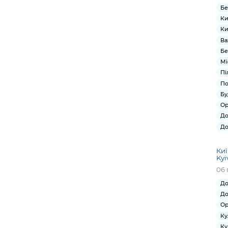
Бе
Ки
Ки
Ва
Бе
Мі
Пі
По
Бу
Ор
До
До
Киї
Kyi
06 
До
До
Ор
Ку
Ку