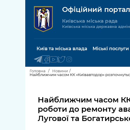
Офіційний портал
Київська міська рада
Київська міська державна адмін
Київ та міська влада
Міські послуги
Головна
Новини
Київський міський голова
Будинок 
послуги
Найближчим часом КК 
Київська міська рада
Пільги, су
роботи до ремонту ав
Про Київ
соціальн
Лугової та Богатирськ
Керівництво КМДА
Паспорт, 