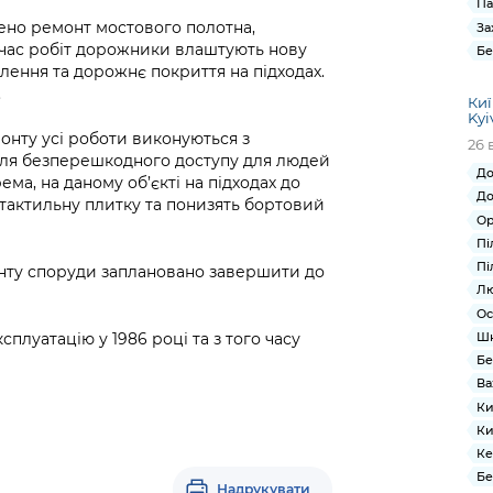
Па
ено ремонт мостового полотна,
За
д час робіт дорожники влаштують нову
Бе
лення та дорожнє покриття на підходах.
.
Киї
Kyi
онту усі роботи виконуються з
26 
для безперешкодного доступу для людей
До
ема, на даному об’єкті на підходах до
До
 тактильну плитку та понизять бортовий
Ор
Пі
Пі
онту споруди заплановано завершити до
Лю
Ос
плуатацію у 1986 році та з того часу
Ш
Бе
Ва
Ки
Ки
Ке
Бе
Надрукувати