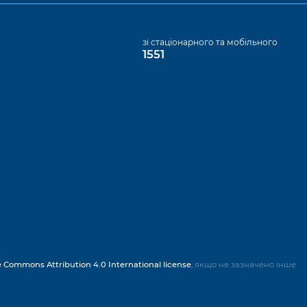
а
зі стаціонарного та мобільного
1551
e Commons Attribution 4.0 International license
, якщо не зазначено інше