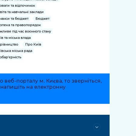
зваги та відпочинок
віта та навчальні заклади
нанси та бюджет
Бюджет
зпека та правопорядок
жливе під час воєнного стану
їв та міська влада
рівництво
Про Київ
ївська міська рада
збар'єрність
веб-порталу м. Києва, то зверніться,
о напишіть на електронну