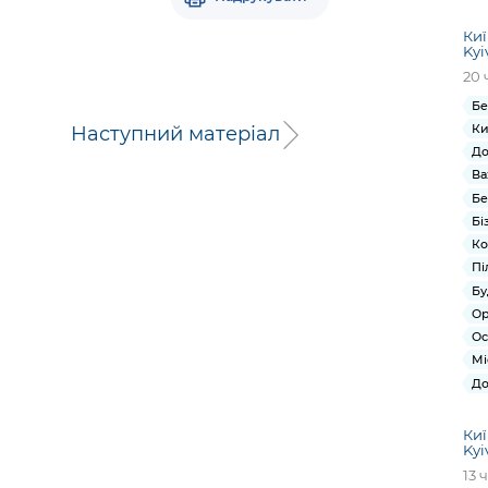
Киї
Kyi
20 
Бе
Ки
Наступний матеріал
До
Ва
Бе
Бі
Ко
Пі
Бу
Ор
Ос
Мі
До
Киї
Kyi
13 