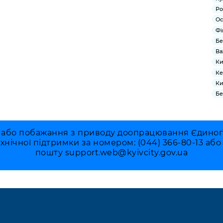
Ро
Ос
Фі
Бе
Ва
Ки
Ке
Ки
Бе
 або побажання з приводу доопрацювання Єдиного 
ехнічної підтримки за номером: (044) 366-80-13 аб
пошту
support.web@kyivcity.gov.ua