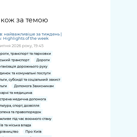
жет
Річні звіти
Києва
журналіст
міській військовій
coverage
Портал послуг
док
и та
ський
адміністрації
of
нтр
Гендерна політика
Публічні
рження
и від
запит /
hospitals
акож за темою
Міський застосунок Київ
дашборди
ь, дій чи
 /
«Ініціатива
Submitting
at work
Безбар'єрність
Цифровий
яльності
ribe
«Партнерство
a media
under
в: найважливіше за тиждень |
рядників
«Відкритий Уряд» –
request
v. Highlights of the week
martial law
Київська міська військова
Важливе під час
мації
unce
місцевий рівень»
липня 2026 року, 19:45
адміністрація
воєнного стану
s
Контакти
роги, транспорт та парковки
 про
Важливе під час
the
для медіа
ський транспорт
Дороги
цювання
воєнного стану
/ Contacts
ганізація дорожнього руху
ів на
for mass
динок та комунальні послуги
чну
льги, субсидії та соціальний захист
media
рмацію
льги
Допомога Захисникам
карні та медицина
стрена медична допомога
льтура, спорт, дозвілля
зпека та правопорядок
жливе під час воєнного стану
їв та міська влада
рівництво
Про Київ