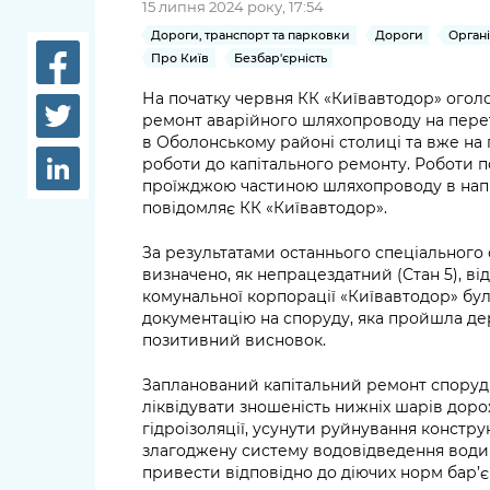
15 липня 2024 року, 17:54
довідки
Структура
Дороги, транспорт та парковки
Дороги
Органі
Лікарні 
Про Київ
Безбар'єрність
Рішення та розпорядження
На початку червня КК «Київавтодор» огол
Освіта та
ремонт аварійного шляхопроводу на перет
Проєкти розпоряджень, що
заклади
в Оболонському районі столиці та вже на 
перебувають на погодженні
роботи до капітального ремонту. Роботи 
КМВА
Дороги, 
проїжджою частиною шляхопроводу в напря
парковки
повідомляє КК «Київавтодор».
Навколи
За результатами останнього спеціального 
середови
визначено, як непрацездатний (Стан 5), ві
комунальної корпорації «Київавтодор» б
документацію на споруду, яка пройшла д
позитивний висновок.
Запланований капітальний ремонт споруди
ліквідувати зношеність нижніх шарів доро
гідроізоляції, усунути руйнування констр
злагоджену систему водовідведення води з
привести відповідно до діючих норм бар’