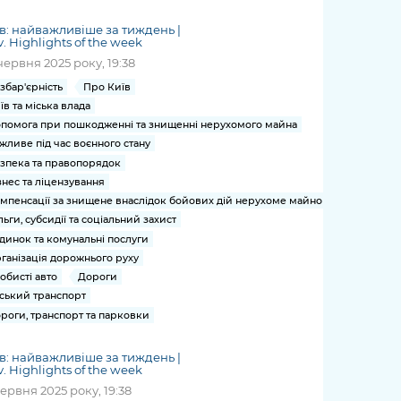
в: найважливіше за тиждень |
v. Highlights of the week
червня 2025 року, 19:38
збар'єрність
Про Київ
їв та міська влада
помога при пошкодженні та знищенні нерухомого майна
жливе під час воєнного стану
зпека та правопорядок
знес та ліцензування
мпенсації за знищене внаслідок бойових дій нерухоме майно
льги, субсидії та соціальний захист
динок та комунальні послуги
ганізація дорожнього руху
обисті авто
Дороги
ський транспорт
роги, транспорт та парковки
в: найважливіше за тиждень |
v. Highlights of the week
червня 2025 року, 19:38