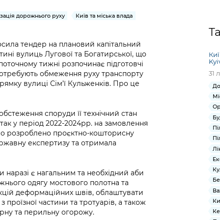
Громадська
Вакансії
Відкритий бюд
ся на
експертиза
Фінанси та бюджет
Інформація з
Поря
новин
зація дорожнього руху
Київ та міська влада
Статистика
Контактний це
та медицина
обмеженим
оска
анонс
Т
Громадський
Безпека та
доступом
рішен
КМДА
осила тендер на плановий капітальний
Звернення громадян
 навчальні
бюджет
правопорядок
безді
Subsc
ині вулиць Лугової та Богатирської, що
Киї
Подати запит
розпо
to
Kyi
поточному тижні розпочинає підготовчі
Регуляторна діяльність
Ритуальні послуги
онлайн
інфор
anno
потребують обмеження руху транспорту
31 
транспорт та
ment
мку вулиці Сім’ї Кульженків. Про це
До
Іноземцям / For
Проекти
Звіти
from 
Мі
foreigners
нормативно-
опра
KCSA
Ор
шнє
обстеження споруди її технічний стан
правових та
запит
Бу
ще міста
дтак у період 2022-2024рр. на замовлення
інших актів
публі
Пі
уло розроблено проєктно-кошторисну
інфо
Пі
ержавну експертизу та отримала
Лі
Ек
Ку
 наразі є нагальним та необхідний аби
Бе
жнього одягу мостового полотна та
Ва
укцій деформаційних швів, облаштувати
Ки
 проїзної частини та тротуарів, а також
єрну та перильну огорожу.
Ке