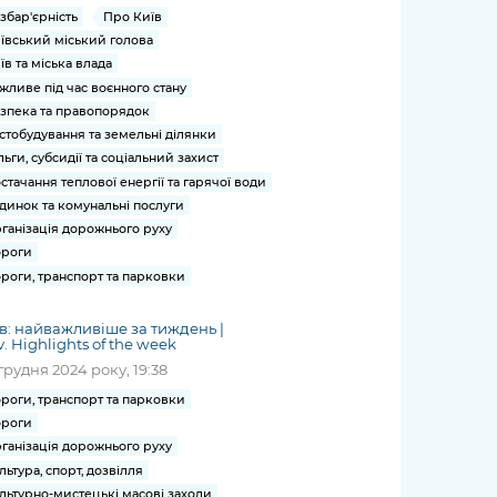
збар'єрність
Про Київ
ївський міський голова
їв та міська влада
жливе під час воєнного стану
зпека та правопорядок
стобудування та земельні ділянки
льги, субсидії та соціальний захист
стачання теплової енергії та гарячої води
динок та комунальні послуги
ганізація дорожнього руху
роги
роги, транспорт та парковки
в: найважливіше за тиждень |
v. Highlights of the week
грудня 2024 року, 19:38
роги, транспорт та парковки
роги
ганізація дорожнього руху
льтура, спорт, дозвілля
льтурно-мистецькі масові заходи