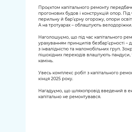
Проєктом капітального ремонту передбач
прогонових будов і конструкцій опор. Пі
перильну й бар’єрну огорожу, опори освіт
А на тротуарах – облаштують велодоріжки
Наголошуємо, що під час капітального рем
урахуванням принципів безбар’єрності – 
з інвалідністю та маломобільних груп. Зокр
пішохідних переходів влаштують пандуси,
камінь.
Увесь комплекс робіт з капітального рем
кінця 2025 року.
Нагадуємо, що шляхопровід введений в екс
капітально не ремонтувався.