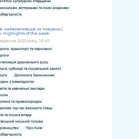
м'ятки культурної спадщини
хисникам, ветеранам та їхнім родинам
збар'єрність
в: найважливіше за тиждень |
v. Highlights of the week
вересня 2025 року, 19:40
роги, транспорт та парковки
роги
ганізація дорожнього руху
льги, субсидії та соціальний захист
льги
Допомога Захисникам
дям з інвалідністю
віта та навчальні заклади
коли
зпека та правопорядок
жливе під час воєнного стану
їв та міська влада
ївський міський голова
рівництво
Про Київ
збар'єрність