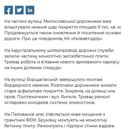
інформації
Рішення та розпорядження
Освіта та навчальні заклади
Громадська експертиза
Медіагалерея
Інформація з обмеженим доступом
Портал Послуг
Проєкти розпоряджень, що
Дороги, транспорт та парковки
Громадський бюджет
Підписатися на новини та анонси від
На частині вулиці Милославської дорожники вже
перебувають на погодженні КМВА
Подати запит онлайн
КМДА / Subscribe to announcements
влаштували нижній шар покриття площею 9 тис. кв. м.
Навколишнє середовище міста
Консультації з громадськістю
from the KCSA
Продовжується також оновлення й посилення основи
Рішення Київради
Проекти нормативно-правових та
дороги. Про це повідомляє КК «Київавтодор».
Містобудування та земельні ділянки
Громадська рада
інших актів
Порядок акредитації медіа /
Контактна інформація
Accreditation process
На Індустріальному шляхопроводі дорожні служби
Культура, спорт, дозвілля
Петиції
Нормативна база
залили частину монолітної залізобетонної плити.
Графік роботи та прийому громадян
Триває робота із в’язання нового армованого каркасу
Подати журналістський запит /
Бізнес та ліцензування
Відкритий бюджет
Питання і відповіді про публічну
на інших ділянках споруди.
Submitting a media request
Вакансії
інформацію
Фінанси та бюджет
Контактний центр
На вулиці Борщагівській завершують монтаж
Зйомки в лікарнях в умовах воєнного
Статистика
бордюрного каменю. Розпочали дорожники знімати
Порядок оскарження рішень, дій чи
стану / Rules for media coverage of
Безпека та правопорядок
Допомога учасникам АТО
старе асфальтове покриття. Зокрема, на ділянці між
бездіяльності розпорядників інформації
hospitals at work under martial law
Звернення громадян
пров. Політехнічним і вул. Янгеля. Триває ремонт
Ритуальні послуги
Рада з питань внутрішньо переміщених
оглядових колодязів системи зливостоків.
Звіти про опрацювання запитів на
Контакти для медіа / Contacts for mass
Регуляторна діяльність
осіб при Київській міській військовій
публічну інформацію
media
Іноземцям / For foreigners
На Пейзажній алеї з’являється нове мощення з
адміністрації
Промисловість і наука Києва
гранітних ФЕМ. Бруківку монтують на монолітну
Інформація для споживачів
Пам'ятки культурної спадщини
бетонну плиту. Ремонтують і підпірні стінки вздовж
«Ініціатива «Партнерство «Відкритий