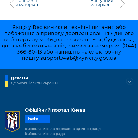
Попередні
Наступний
й матеріал
матеріал
Якщо у Вас виникли технічні питання або
побажання з приводу доопрацювання Єдиного
веб-порталу м. Києва, то зверніться, будь ласка,
до служби технічної підтримки за номером: (044)
366-80-13 або напишіть на електронну
пошту
support.web@kyivcity.gov.ua
gov.ua
Державні сайти України
Офіційний портал Києва
beta
Київська міська державна адміністрація
Київська міська рада