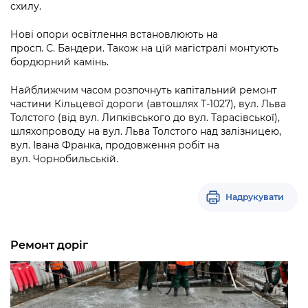
Підприємства, установи, організації
схилу.
Уряд» – місцевий рівень»
Про відкриті дані
Портал Захисників та Захисниць
Kyiv International Relations
Нові опори освітлення встановлюють на
Важливе під час воєнного стану
Портал даних Києва
просп. С. Бандери. Також на цій магістралі монтують
Безбар'єрність
Річні звіти
бордюрний камінь.
Публічні дашборди
Портал послуг
Найближчим часом розпочнуть капітальний ремонт
Гендерна політика
частини Кільцевої дороги (автошлях Т-1027), вул. Льва
Міський застосунок Київ Цифровий
Толстого (від вул. Липківського до вул. Тарасівської),
Безбар'єрність
шляхопроводу на вул. Льва Толстого над залізницею,
Важливе під час воєнного стану
вул. Івана Франка, продовження робіт на
Київська міська військова адміністрація
вул. Чорнобильській.
Надрукувати
Ремонт доріг