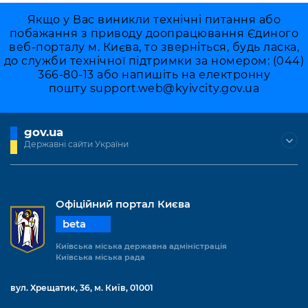
Якщо у Вас виникли технічні питання або
побажання з приводу доопрацювання Єдиного
веб-порталу м. Києва, то зверніться, будь ласка,
до служби технічної підтримки за номером: (044)
366-80-13 або напишіть на електронну
пошту
support.web@kyivcity.gov.ua
gov.ua
Державні сайти України
Офіційний портал Києва
beta
Київська міська державна адміністрація
Київська міська рада
вул. Хрещатик, 36, м. Київ, 01001