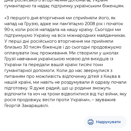
днів російського вторгнення допомагає Україні
гуманітарно та надає підтримку українським біженцям.
«З першого дня вторгнення ми сприйняли його, як
напад на Грузію, адже ми пам’ятаємо 2008 рік і початок
90-х, коли росія нападала на нашу країну. Сьогодні ми
підтримуємо Україну на всіх міжнародних майданчиках.
У перші дні російського вторгнення ми прийняли
близько 30 тисяч біженців і до сьогодні продовжуємо
оплачувати їхнє проживання. Ми створили у школах
Грузії навчання українською мовою для вихідців із
України та передали вашій країні тисячі тонн
гуманітарної допомоги. Коли до нас звернулися з
питанням про можливість відпочинку дітей з Києва в
нашій країні, ми навіть не роздумували й одразу почали
підготовку. Я дуже радий, що ці родини зможуть
відпочити та хоч на трохи відволіктися від тієї війни, яку
росія продовжує вести проти України», – зауважив
Георгій Закарашвілі.
Надрукувати