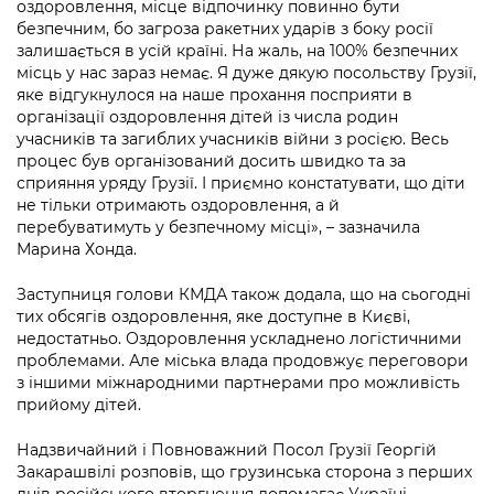
Підприємства, установи, організації
оздоровлення, місце відпочинку повинно бути
Уряд» – місцевий рівень»
Про відкриті дані
безпечним, бо загроза ракетних ударів з боку росії
Портал Захисників та Захисниць
залишається в усій країні. На жаль, на 100% безпечних
Kyiv International Relations
Важливе під час воєнного стану
Портал даних Києва
місць у нас зараз немає. Я дуже дякую посольству Грузії,
Безбар'єрність
яке відгукнулося на наше прохання посприяти в
Річні звіти
Публічні дашборди
організації оздоровлення дітей із числа родин
Портал послуг
учасників та загиблих учасників війни з росією. Весь
Гендерна політика
процес був організований досить швидко та за
Міський застосунок Київ Цифровий
сприяння уряду Грузії. І приємно констатувати, що діти
Безбар'єрність
не тільки отримають оздоровлення, а й
Важливе під час воєнного стану
перебуватимуть у безпечному місці», – зазначила
Київська міська військова адміністрація
Марина Хонда.
Заступниця голови КМДА також додала, що на сьогодні
тих обсягів оздоровлення, яке доступне в Києві,
недостатньо. Оздоровлення ускладнено логістичними
проблемами. Але міська влада продовжує переговори
з іншими міжнародними партнерами про можливість
прийому дітей.
Надзвичайний і Повноважний Посол Грузії Георгій
Закарашвілі розповів, що грузинська сторона з перших