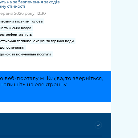
уть на забезпечення заходів
ну стійкості
червня 2026 року, 12:30
ївський міський голова
їв та міська влада
ергоефективність
стачання теплової енергії та гарячої води
допостачання
динок та комунальні послуги
веб-порталу м. Києва, то зверніться,
о напишіть на електронну