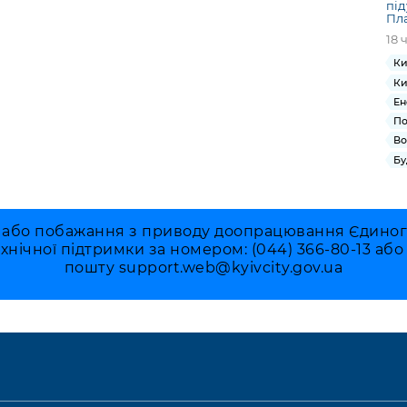
під
Пла
18 
Ки
Ки
Ен
По
Во
Бу
 або побажання з приводу доопрацювання Єдиного 
ехнічної підтримки за номером: (044) 366-80-13 аб
пошту
support.web@kyivcity.gov.ua