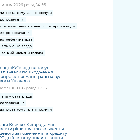
липня 2026 року, 14:56
динок та комунальні послуги
допостачання
стачання теплової енергії та гарячої води
ектропостачання
ергоефективність
їв та міська влада
ївський міський голова
івці «Київводоканалу»
калізували пошкодження
опровідної магістралі на вул.
коли Ушакова
червня 2026 року, 12:25
їв та міська влада
допостачання
динок та комунальні послуги
алій Кличко: Київрада має
алити рішення про залучення
цевого запозичення та кредиту
Р до бюджету столиці. Кошти