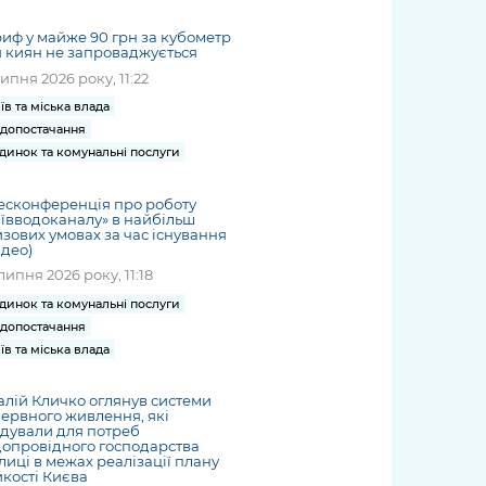
жет
Річні звіти
Києва
журналіст
міській військовій
coverage
Портал послуг
док
и та
ський
адміністрації
иф у майже 90 грн за кубометр
of
нтр
Гендерна політика
 киян не запроваджується
Публічні
рження
и від
запит /
hospitals
Міський застосунок Київ
липня 2026 року, 11:22
дашборди
ь, дій чи
 /
«Ініціатива
Submitting
at work
Безбар'єрність
Цифровий
яльності
ribe
«Партнерство
їв та міська влада
a media
under
допостачання
рядників
«Відкритий Уряд» –
request
martial law
Київська міська військова
Важливе під час
динок та комунальні послуги
мації
unce
місцевий рівень»
адміністрація
воєнного стану
s
Контакти
 про
Важливе під час
есконференція про роботу
the
для медіа
ївводоканалу» в найбільш
цювання
воєнного стану
зових умовах за час існування
/ Contacts
ідео)
ів на
for mass
липня 2026 року, 11:18
чну
media
рмацію
динок та комунальні послуги
допостачання
їв та міська влада
алій Кличко оглянув системи
ервного живлення, які
дували для потреб
опровідного господарства
лиці в межах реалізації плану
йкості Києва