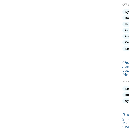
07 
Бу
Во
По
Ел
Ен
Ки
Ки
Фах
ло
вод
Ми
26 
Ки
Во
Бу
Віт
ухв
міс
ЄБР