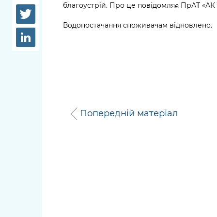
довідки
благоустрій. Про це повідомляє ПрАТ «АК
Структура
Лікарні 
Водопостачання споживачам відновлено.
Рішення та розпорядження
Освіта та
Проєкти розпоряджень, що
заклади
перебувають на погодженні
КМВА
Дороги, 
парковки
Навколи
Попередній матеріал
середови