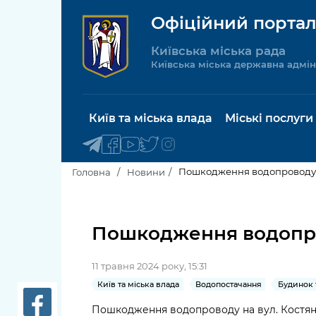
Офіційний портал
Київська міська рада
Київська міська державна адмін
Київ та міська влада
Міські послуги
Пошкодження водопроводу н
Головна
Новини
Київський міський голова
Будинок 
послуги
Пошкодження водопров
Київська міська рада
Пільги, су
11 травня 2024 року, 15:31
Про Київ
соціальн
Київ та міська влада
Водопостачання
Будинок 
Керівництво КМДА
Паспорт, 
Пошкодження водопроводу на вул. Костянт