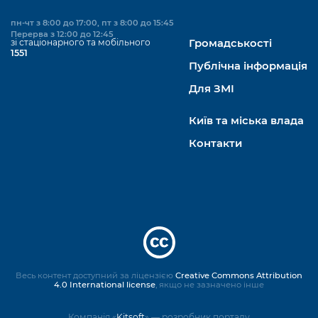
пн-чт з 8:00 до 17:00, пт з 8:00 до 15:45
Перерва з 12:00 до 12:45
зі стаціонарного та мобільного
Громадськості
1551
Публічна інформація
Для ЗМІ
Київ та міська влада
Контакти
Весь контент доступний за ліцензією
Creative Commons Attribution
4.0 International license
, якщо не зазначено інше
Компанія «
Kitsoft
» — розробник порталу