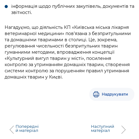
Підприємства, установи, організації
Уряд» – місцевий рівень»
Про відкриті дані
інформація щодо публічних закупівель, документів та
Портал Захисників та Захисниць
звітності.
Kyiv International Relations
Важливе під час воєнного стану
Портал даних Києва
Безбар'єрність
Нагадуємо, що діяльність КП «Київська міська лікарня
Річні звіти
Публічні дашборди
ветеринарної медицини
»
пов’язана з безпритульними
Портал послуг
та домашніми тваринами в столиці. Це, зокрема,
Гендерна політика
регулювання чисельності безпритульних тварин
Міський застосунок Київ Цифровий
гуманними методами, впровадження концепції
Безбар'єрність
«Культурний вигул тварин у місті», посилення
Важливе під час воєнного стану
контролю за утриманням домашніх тварин, створення
Київська міська військова адміністрація
системи контролю за порушенням правил утримання
домашніх тварин у Києві.
Надрукувати
Попередні
Наступний
й матеріал
матеріал