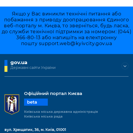
Якщо у Вас виникли технічні питання або
побажання з приводу доопрацювання Єдиного
веб-порталу м. Києва, то зверніться, будь ласка,
до служби технічної підтримки за номером: (044)
366-80-13 або напишіть на електронну
пошту
support.web@kyivcity.gov.ua
gov.ua
Державні сайти України
Офіційний портал Києва
beta
Київська міська державна адміністрація
Київська міська рада
вул. Хрещатик, 36, м. Київ, 01001