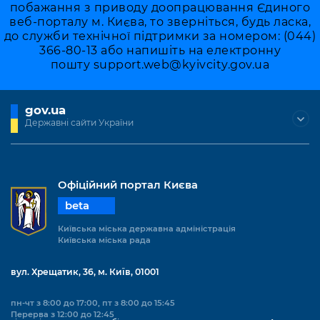
побажання з приводу доопрацювання Єдиного
веб-порталу м. Києва, то зверніться, будь ласка,
до служби технічної підтримки за номером: (044)
366-80-13 або напишіть на електронну
пошту
support.web@kyivcity.gov.ua
gov.ua
Державні сайти України
Офіційний портал Києва
beta
Київська міська державна адміністрація
Київська міська рада
вул. Хрещатик, 36, м. Київ, 01001
пн-чт з 8:00 до 17:00, пт з 8:00 до 15:45
Перерва з 12:00 до 12:45