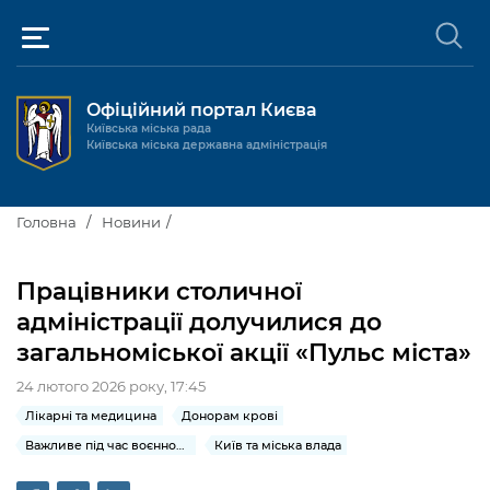
Офіційний портал Києва
Київська міська рада
Київська міська державна адміністрація
Київ та міська влада
Головна
Новини
Міські послуги
Київський міський голова
Працівники столичної
Громадськості
адміністрації долучилися до
Київська міська рада
Будинок та комунальні послуги
загальноміської акції «Пульс міста»
Публічна інформація
Про Київ
Пільги, субсидії та соціальний захист
Реєстр громадських об'єднань
24 лютого 2026 року, 17:45
Керівництво КМДА
Для медіа / For Media
Паспорт, свідоцтва та довідки
Лікарні та медицина
Донорам крові
Громадські слухання
Доступ до публічної інформації
Важливе під час воєнного стану
Київ та міська влада
Структура
Версія для людей з
Лікарні та медицина
Запобігання
Місцеві ініціативи
Про систему обліку публічної
Новини та Анонси
порушеннями
корупції
зору