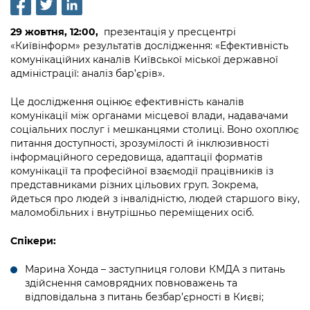
інформації
Рішення та розпорядження
Освіта та навчальні заклади
Громадська експертиза
Медіагалерея
Інформація з обмеженим доступом
Портал Послуг
29 жовтня, 12:00,
презентація у пресцентрі
Проєкти розпоряджень, що
Дороги, транспорт та парковки
Громадський бюджет
Підписатися на новини та анонси від
«Київінформ» результатів дослідження: «Ефективність
перебувають на погодженні КМВА
Подати запит онлайн
комунікаційних каналів Київської міської державної
КМДА / Subscribe to announcements
Навколишнє середовище міста
Консультації з громадськістю
адміністрації: аналіз бар’єрів».
from the KCSA
Рішення Київради
Проекти нормативно-правових та
Містобудування та земельні ділянки
Громадська рада
Це дослідження оцінює ефективність каналів
інших актів
Порядок акредитації медіа /
Контактна інформація
комунікації між органами місцевої влади, надавачами
Accreditation process
Культура, спорт, дозвілля
Петиції
соціальних послуг і мешканцями столиці. Воно охоплює
Нормативна база
Графік роботи та прийому громадян
питання доступності, зрозумілості й інклюзивності
Подати журналістський запит /
Бізнес та ліцензування
інформаційного середовища, адаптації форматів
Відкритий бюджет
Питання і відповіді про публічну
Submitting a media request
Вакансії
комунікації та професійної взаємодії працівників із
інформацію
Фінанси та бюджет
представниками різних цільових груп. Зокрема,
Контактний центр
Зйомки в лікарнях в умовах воєнного
Статистика
йдеться про людей з інвалідністю, людей старшого віку,
Порядок оскарження рішень, дій чи
стану / Rules for media coverage of
маломобільних і внутрішньо переміщених осіб.
Безпека та правопорядок
Допомога учасникам АТО
бездіяльності розпорядників інформації
hospitals at work under martial law
Звернення громадян
Спікери:
Ритуальні послуги
Рада з питань внутрішньо переміщених
Звіти про опрацювання запитів на
Контакти для медіа / Contacts for mass
Регуляторна діяльність
осіб при Київській міській військовій
публічну інформацію
media
Марина Хонда – заступниця голови КМДА з питань
Іноземцям / For foreigners
адміністрації
здійснення самоврядних повноважень та
Промисловість і наука Києва
Інформація для споживачів
відповідальна з питань безбар’єрності в Києві;
Пам'ятки культурної спадщини
«Ініціатива «Партнерство «Відкритий