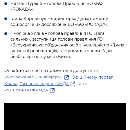
Підприємства, установи, організації
Наталія Гуржій – голова Правління БО «БФ
Уряд» – місцевий рівень»
Про відкриті дані
Портал Захисників та Захисниць
«РОКАДА»;
Kyiv International Relations
Важливе під час воєнного стану
Портал даних Києва
Ірина Корольчук – директорка Департаменту
Безбар'єрність
соціологічних досліджень БО «БФ «РОКАДА»;
Річні звіти
Публічні дашборди
Портал послуг
Пчолкіна Уляна – голова правління ГО «Ліга
Гендерна політика
сильних», заступниця голови правління ГО
«Всеукраїнське об’єднання осіб з інвалідністю «Група
Міський застосунок Київ Цифровий
Безбар'єрність
активної реабілітації», заступниця голови Ради
безбар’єрності у місті Києві.
Важливе під час воєнного стану
Київська міська військова адміністрація
Онлайн-трансляція презентації доступна на
,
Офіційному порталі
Youtube-каналі «Київінформ»
Києва
,
та на
Facebook-сторінці КМДА
.
YouTube-каналі КМДА