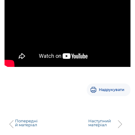
Надрукувати
Попередні
Наступний
й матеріал
матеріал