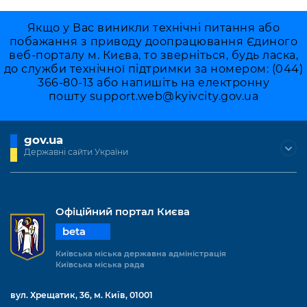
Якщо у Вас виникли технічні питання або
побажання з приводу доопрацювання Єдиного
веб-порталу м. Києва, то зверніться, будь ласка,
до служби технічної підтримки за номером: (044)
366-80-13 або напишіть на електронну
пошту
support.web@kyivcity.gov.ua
gov.ua
Державні сайти України
Офіційний портал Києва
beta
Київська міська державна адміністрація
Київська міська рада
вул. Хрещатик, 36, м. Київ, 01001