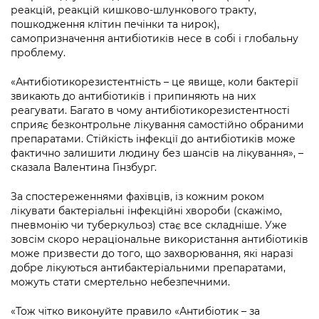
реакцій, реакцій кишково-шлункового тракту,
пошкодження клітин печінки та нирок),
самопризначення антибіотиків несе в собі і глобальну
проблему.
«Антибіотикорезистентність – це явище, коли бактерії
звикають до антибіотиків і припиняють на них
реагувати. Багато в чому антибіотикорезистентності
сприяє безконтрольне лікування самостійно обраними
препаратами. Стійкість інфекції до антибіотиків може
фактично залишити людину без шансів на лікування», –
сказала Валентина Гінзбург.
За спостереженнями фахівців, із кожним роком
лікувати бактеріальні інфекційні хвороби (скажімо,
пневмонію чи туберкульоз) стає все складніше. Уже
зовсім скоро нераціональне використання антибіотиків
може призвести до того, що захворювання, які наразі
добре лікуються антибактеріальними препаратами,
можуть стати смертельно небезпечними.
«Тож чітко виконуйте правило «Антибіотик – за