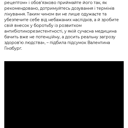
рецептом» і обов’язково приймайте його так, як
рекомендовано, дотримуйтесь дозування і термінів
лікування. Таким чином ви не лише одужаєте та
убезпечите себе від небажаних наслідків, а й зробите
свій внесок у боротьбу із розвитком
антибіотикорезистентності, у якій сучасна медицина
бачить вже не потенційну, а досить реальну загрозу
здоров’ю людства», – підбила підсумок Валентина
Гінзбург.