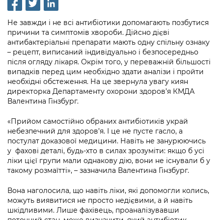
інформації
Рішення та розпорядження
Освіта та навчальні заклади
Громадська експертиза
Медіагалерея
Інформація з обмеженим доступом
Портал Послуг
Не завжди і не всі антибіотики допомагають позбутися
Проєкти розпоряджень, що
Дороги, транспорт та парковки
Громадський бюджет
Підписатися на новини та анонси від
причини та симптомів хвороби. Дійсно дієві
перебувають на погодженні КМВА
Подати запит онлайн
антибактеріальні препарати мають одну спільну ознаку
КМДА / Subscribe to announcements
Навколишнє середовище міста
Консультації з громадськістю
– рецепт, виписаний індивідуально і безпосередньо
from the KCSA
Рішення Київради
після огляду лікаря. Окрім того, у переважній більшості
Проекти нормативно-правових та
Містобудування та земельні ділянки
Громадська рада
випадків перед цим необхідно здати аналізи і пройти
інших актів
Порядок акредитації медіа /
Контактна інформація
необхідні обстеження. На це звернула увагу киян
Accreditation process
Культура, спорт, дозвілля
Петиції
директорка Департаменту охорони здоров’я КМДА
Нормативна база
Графік роботи та прийому громадян
Валентина Гінзбург.
Подати журналістський запит /
Бізнес та ліцензування
Відкритий бюджет
Питання і відповіді про публічну
Submitting a media request
Вакансії
«Прийом самостійно обраних антибіотиків украй
інформацію
Фінанси та бюджет
небезпечний для здоров’я. І це не пусте гасло, а
Контактний центр
Зйомки в лікарнях в умовах воєнного
Статистика
постулат доказової медицини. Навіть не занурюючись
Порядок оскарження рішень, дій чи
стану / Rules for media coverage of
у фахові деталі, будь-хто в силах зрозуміти: якщо б усі
Безпека та правопорядок
Допомога учасникам АТО
бездіяльності розпорядників інформації
hospitals at work under martial law
ліки цієї групи мали однакову дію, вони не існували б у
Звернення громадян
такому розмаїтті», – зазначила Валентина Гінзбург.
Ритуальні послуги
Рада з питань внутрішньо переміщених
Звіти про опрацювання запитів на
Контакти для медіа / Contacts for mass
Регуляторна діяльність
осіб при Київській міській військовій
публічну інформацію
media
Вона наголосила, що навіть ліки, які допомогли колись,
Іноземцям / For foreigners
адміністрації
можуть виявитися не просто недієвими, а й навіть
Промисловість і наука Києва
Інформація для споживачів
шкідливими. Лише фахівець, проаналізувавши
Пам'ятки культурної спадщини
«Ініціатива «Партнерство «Відкритий