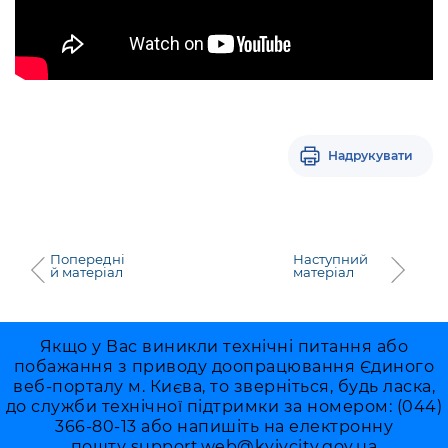
Надрукувати
Попередні
Наступний
й матеріал
матеріал
Якщо у Вас виникли технічні питання або
побажання з приводу доопрацювання Єдиного
веб-порталу м. Києва, то зверніться, будь ласка,
до служби технічної підтримки за номером: (044)
366-80-13 або напишіть на електронну
пошту
support.web@kyivcity.gov.ua