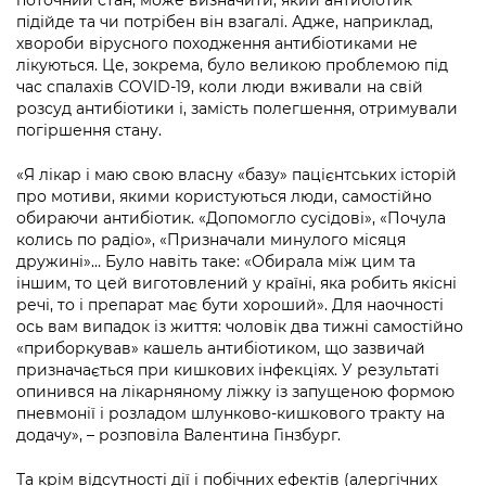
поточний стан, може визначити, який антибіотик
Підприємства, установи, організації
Уряд» – місцевий рівень»
Про відкриті дані
підійде та чи потрібен він взагалі. Адже, наприклад,
Портал Захисників та Захисниць
хвороби вірусного походження антибіотиками не
Kyiv International Relations
Важливе під час воєнного стану
лікуються. Це, зокрема, було великою проблемою під
Портал даних Києва
Безбар'єрність
час спалахів COVID-19, коли люди вживали на свій
Річні звіти
розсуд антибіотики і, замість полегшення, отримували
Публічні дашборди
Портал послуг
погіршення стану.
Гендерна політика
Міський застосунок Київ Цифровий
«Я лікар і маю свою власну «базу» пацієнтських історій
Безбар'єрність
про мотиви, якими користуються люди, самостійно
Важливе під час воєнного стану
обираючи антибіотик. «Допомогло сусідові», «Почула
Київська міська військова адміністрація
колись по радіо», «Призначали минулого місяця
дружині»… Було навіть таке: «Обирала між цим та
іншим, то цей виготовлений у країні, яка робить якісні
речі, то і препарат має бути хороший». Для наочності
ось вам випадок із життя: чоловік два тижні самостійно
«приборкував» кашель антибіотиком, що зазвичай
призначається при кишкових інфекціях. У результаті
опинився на лікарняному ліжку із запущеною формою
пневмонії і розладом шлунково-кишкового тракту на
додачу», – розповіла Валентина Гінзбург.
Та крім відсутності дії і побічних ефектів (алергічних