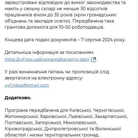
Підприємства, установи, організації
зареєстровані відповідно до вимог законодавства та
Уряд» – місцевий рівень»
Про відкриті дані
мають у своєму складі не менше 30 відсотків
Портал Захисників та Захисниць
працівників віком до 35 років (крім громадських
Kyiv International Relations
Важливе під час воєнного стану
Портал даних Києва
об’єднань та закладів освіти). Передбачена така
Безбар'єрність
грантова допомога для 10–50 роботодавців.
Річні звіти
Публічні дашборди
Портал послуг
Кінцева дата подачі документів – 7 серпня 2024 року.
Гендерна політика
Міський застосунок Київ Цифровий
Детальніша інформація за посиланням:
Безбар'єрність
.
https://uyf.gov.ua/programs/kariernyi-start
Важливе під час воєнного стану
Київська міська військова адміністрація
У разі виникнення питань чи пропозицій слід
звертатися на електронну адресу:
uyf.inbox@gmail.com
Додатково.
Програма передбачена для Київської, Чернігівської,
Житомирської, Харківської, Львівської, Закарпатської,
Полтавської, Запорізької, Миколаївської,
Кіровоградської, Дніпропетровської та Волинської
областей і низки територіальних громад.