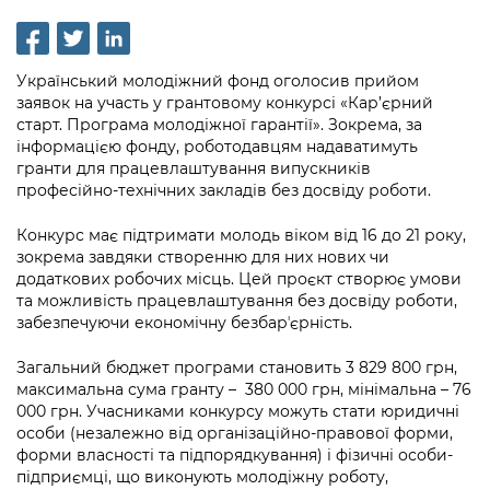
інформації
Рішення та розпорядження
Освіта та навчальні заклади
Громадська експертиза
Медіагалерея
Інформація з обмеженим доступом
Портал Послуг
Проєкти розпоряджень, що
Дороги, транспорт та парковки
Громадський бюджет
Підписатися на новини та анонси від
Український молодіжний фонд оголосив прийом
перебувають на погодженні КМВА
Подати запит онлайн
КМДА / Subscribe to announcements
заявок на участь у грантовому конкурсі «Кар’єрний
Навколишнє середовище міста
Консультації з громадськістю
from the KCSA
старт. Програма молодіжної гарантії». Зокрема, за
Рішення Київради
Проекти нормативно-правових та
інформацією фонду, роботодавцям надаватимуть
Містобудування та земельні ділянки
Громадська рада
інших актів
Порядок акредитації медіа /
гранти для працевлаштування випускників
Контактна інформація
професійно-технічних закладів без досвіду роботи.
Accreditation process
Культура, спорт, дозвілля
Петиції
Нормативна база
Графік роботи та прийому громадян
Конкурс має підтримати молодь віком від 16 до 21 року,
Подати журналістський запит /
Бізнес та ліцензування
Відкритий бюджет
Питання і відповіді про публічну
зокрема завдяки створенню для них нових чи
Submitting a media request
Вакансії
додаткових робочих місць. Цей проєкт створює умови
інформацію
Фінанси та бюджет
Контактний центр
та можливість працевлаштування без досвіду роботи,
Зйомки в лікарнях в умовах воєнного
Статистика
забезпечуючи економічну безбарʼєрність.
Порядок оскарження рішень, дій чи
стану / Rules for media coverage of
Безпека та правопорядок
Допомога учасникам АТО
бездіяльності розпорядників інформації
hospitals at work under martial law
Звернення громадян
Загальний бюджет програми становить 3 829 800 грн,
Ритуальні послуги
Рада з питань внутрішньо переміщених
максимальна сума гранту – 380 000 грн, мінімальна – 76
Звіти про опрацювання запитів на
Контакти для медіа / Contacts for mass
Регуляторна діяльність
000 грн. Учасниками конкурсу можуть стати юридичні
осіб при Київській міській військовій
публічну інформацію
media
Іноземцям / For foreigners
особи (незалежно від організаційно-правової форми,
адміністрації
Промисловість і наука Києва
форми власності та підпорядкування) і фізичні особи-
Інформація для споживачів
Пам'ятки культурної спадщини
підприємці, що виконують молодіжну роботу,
«Ініціатива «Партнерство «Відкритий