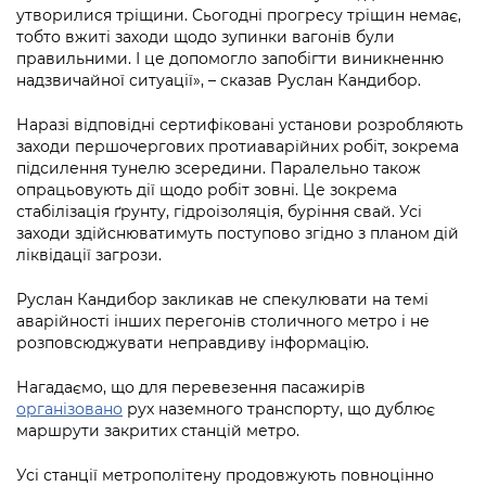
утворилися тріщини. Сьогодні прогресу тріщин немає,
тобто вжиті заходи щодо зупинки вагонів були
правильними. І це допомогло запобігти виникненню
надзвичайної ситуації», – сказав Руслан Кандибор.
Наразі відповідні сертифіковані установи розробляють
заходи першочергових протиаварійних робіт, зокрема
підсилення тунелю зсередини. Паралельно також
опрацьовують дії щодо робіт зовні. Це зокрема
стабілізація ґрунту, гідроізоляція, буріння свай. Усі
заходи здійснюватимуть поступово згідно з планом дій
ліквідації загрози.
Руслан Кандибор закликав не спекулювати на темі
аварійності інших перегонів столичного метро і не
розповсюджувати неправдиву інформацію.
Нагадаємо, що для перевезення пасажирів
організовано
рух наземного транспорту, що дублює
маршрути закритих станцій метро.
Усі станції метрополітену продовжують повноцінно