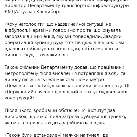
Підприємства, установи, організації
Уряд» – місцевий рівень»
директор Департаменту транспортної інфраструктури
Про відкриті дані
Портал Захисників та Захисниць
КМДА Руслан Кандибор.
Kyiv International Relations
Важливе під час воєнного стану
Портал даних Києва
Безбар'єрність
«Хочу наголосити, що надзвичайної ситуації не
Річні звіти
відбулося. Наразі ми говоримо про те, що існувала
Публічні дашборди
Портал послуг
загроза її виникнення, яку ми попередили. Завдяки
Гендерна політика
оперативній зупинці руху потягів цією ділянкою нам
Міський застосунок Київ Цифровий
вдалося стабілізувати потік води, тобто зменшити
Безбар'єрність
винос піску», – зауважив він.
Важливе під час воєнного стану
Київська міська військова адміністрація
Також очільник Департаменту додав, що працівники
метрополітену після виявлення потрапляння води та
виносу піску на тунелі між станціями метро
«Деміївська» – «Либідська» направили звернення до ДП
«Державний науково-дослідний інститут будівельних
конструкцій».
Після цього, зробивши обстеження, інститут дав
висновок, що є можлива загроза руйнування тунелю,
яка може призвести до аварійних наслідків.
«Також були встановлені маячки на тунелі, де