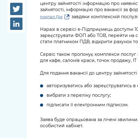
довідки
центру зайнятості інформацію про наявніст
Структура
зайнятості, інформацію про вакансії за 
Лікарні 
завдяки комплексній послузі
портал Дія
Рішення та розпорядження
Освіта та
Наразі в сервісі е-Підприємець доступні 1
Проєкти розпоряджень, що
зареєструвати ФОП або ТОВ, перейти на 
заклади
перебувають на погодженні
стати платником ПДВ, відкрити рахунок т
КМВА
Дороги, 
Сервіс також пропонує комплекси послуг 
парковки
для кафе, салонів краси, точок продажу, ІТ 
Навколи
Для подання вакансії до центру зайнятості
середови
авторизуватись або зареєструватись в о
вибрати з переліку послугу;
підписати її електронним підписом.
Заява буде опрацьована за лічені хвилини.
особистий кабінет.