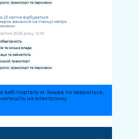
роги, транспорт та парковки
та 23 квітня відбудеться
арок вакансій на станції метро
озняки»
квітня 2026 року, 12:16
збар'єрність
їв та міська влада
аця та зайнятість
ський транспорт
роги, транспорт та парковки
веб-порталу м. Києва, то зверніться,
о напишіть на електронну