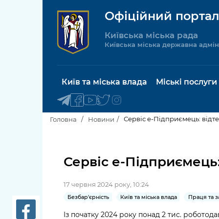
Офіційний портал
Київська міська рада
Київська міська державна адмін
Київ та міська влада
Міські послуги
Сервіс е-Підприємець: відт
Головна
Новини
Київський міський голова
Будинок 
послуги
Сервіс е-Підприємець:
Київська міська рада
Пільги, су
17 червня 2024 року, 10:24
Про Київ
соціальн
Безбар'єрність
Київ та міська влада
Праця та з
Керівництво КМДА
Паспорт, 
Із початку 2024 року понад 2 тис. роботод