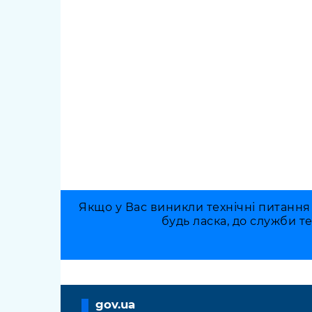
Якщо у Вас виникли технічні питання
будь ласка, до служби т
gov.ua