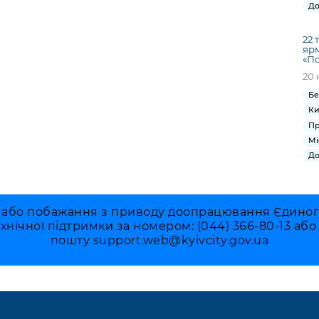
До
22 
ярм
«П
20 
Бе
Ки
Пр
Мі
До
 або побажання з приводу доопрацювання Єдиного 
ехнічної підтримки за номером: (044) 366-80-13 аб
пошту
support.web@kyivcity.gov.ua