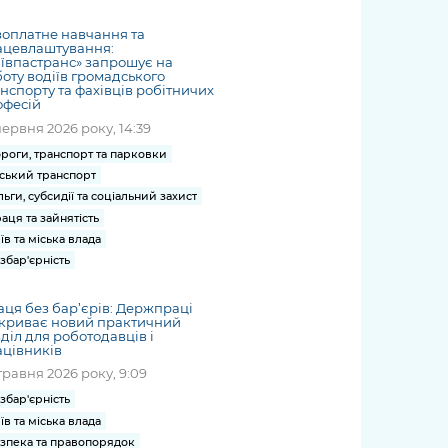
жет
Річні звіти
Києва
журналіст
міській військовій
coverage
Портал послуг
док
и та
ський
адміністрації
оплатне навчання та
of
нтр
Гендерна політика
ацевлаштування:
Публічні
рження
и від
запит /
hospitals
ївпастранс» запрошує на
Міський застосунок Київ
дашборди
ь, дій чи
 /
«Ініціатива
оту водіїв громадського
Submitting
at work
Безбар'єрність
нспорту та фахівців робітничих
Цифровий
яльності
ribe
«Партнерство
a media
under
офесій
рядників
«Відкритий Уряд» –
request
martial law
червня 2026 року, 14:39
Київська міська військова
Важливе під час
мації
unce
місцевий рівень»
роги, транспорт та парковки
адміністрація
воєнного стану
s
Контакти
ський транспорт
 про
Важливе під час
the
для медіа
льги, субсидії та соціальний захист
цювання
воєнного стану
/ Contacts
аця та зайнятість
ів на
for mass
їв та міська влада
чну
збар'єрність
media
рмацію
ця без бар’єрів: Держпраці
дкриває новий практичний
діл для роботодавців і
цівників
травня 2026 року, 9:09
збар'єрність
їв та міська влада
зпека та правопорядок