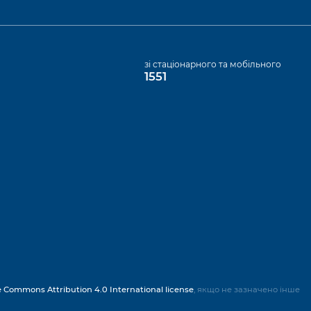
а
зі стаціонарного та мобільного
1551
e Commons Attribution 4.0 International license
, якщо не зазначено інше