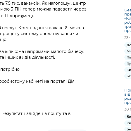
Громадська
Вакансії
Відкритий бюд
ся на
ь 7,5 тис. вакансій. Як наголошує центр
експертиза
Фінанси та бюджет
Інформація з
Поря
новин
формою 3-ПН тепер можна подавати через
Без
Статистика
Контактний це
пр
та медицина
обмеженим
оска
анонс
 е-Підприємець.
«Ки
Громадський
Безпека та
доступом
рішен
КМДА
роб
Звернення громадян
тра
 навчальні
бюджет
правопорядок
0 послуг. Крім подання вакансій, можна
безді
Subsc
пр
спрощену систему оподаткування чи
Подати запит
розпо
to
23 
Регуляторна діяльність
ощо.
Ритуальні послуги
онлайн
інфор
anno
До
транспорт та
ment
за кількома напрямами малого бізнесу:
Мі
Іноземцям / For
Проекти
Звіти
from 
та інших видів діяльності.
Пі
foreigners
нормативно-
опра
KCSA
Пр
шнє
правових та
запит
 потрібно:
Ки
ще міста
інших актів
публі
Бе
собистому кабінеті на порталі Дія;
інфо
Пра
ві
роз
пра
30 
 Результат надійде на пошту та в
Бе
Ки
Бе