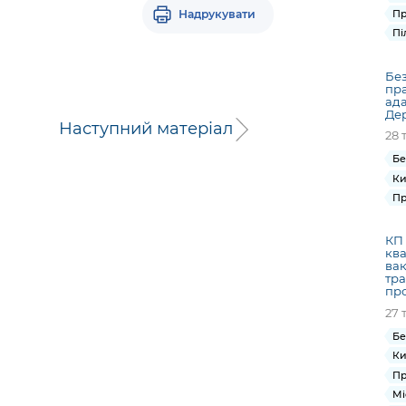
Надрукувати
Пр
Пі
Без
пра
ада
Де
Наступний матеріал
28 
Бе
Ки
Пр
КП 
ква
вак
тра
пр
27 
Бе
Ки
Пр
Мі