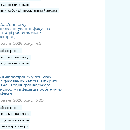
аця та зайнятість
льги, субсидії та соціальний захист
бар’єрність у
цевлаштуванні: фокус на
птації робочих місць –
ржпраці
травня 2026 року, 14:51
збар'єрність
їв та міська влада
аця та зайнятість
«Київпастранс» у пошуках
ліфікованих кадрів: відкриті
ансії водіїв громадського
нспорту та фахівців робітничих
офесій
травня 2026 року, 15:09
збар'єрність
їв та міська влада
аця та зайнятість
ський транспорт