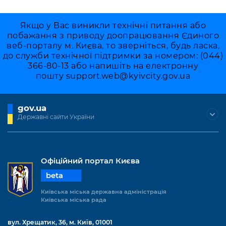
Якщо у Вас виникли технічні питання або
побажання з приводу доопрацювання Єдиного
веб-порталу м. Києва, то зверніться, будь ласка,
до служби технічної підтримки за номером: (044)
366-80-13 або напишіть на електронну
пошту
support.web@kyivcity.gov.ua
gov.ua
Державні сайти України
Офіційний портал Києва
beta
Київська міська державна адміністрація
Київська міська рада
вул. Хрещатик, 36, м. Київ, 01001