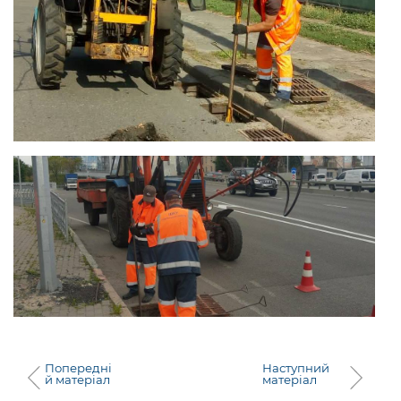
Попередні
Наступний
й матеріал
матеріал