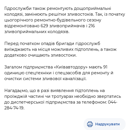
Підприємства, установи, організації
Уряд» – місцевий рівень»
Про відкриті дані
Гідрослужби також ремонтують дощоприймальні
Портал Захисників та Захисниць
Kyiv International Relations
колодязі, замінюють решітки зливостоків. Так, із початку
Важливе під час воєнного стану
Портал даних Києва
цьогорічного ремонтно-будівельного сезону
Безбар'єрність
відремонтовано 629 зливоприймачів і 216
Річні звіти
Публічні дашборди
зливоприймальних колодязів.
Портал послуг
Гендерна політика
Перед початком опадів бригади гідрослужб
Міський застосунок Київ Цифровий
виїжджають на місця можливих підтоплень, а також
Безбар'єрність
додатково очищають зливостоки.
Важливе під час воєнного стану
Київська міська військова адміністрація
Загалом підприємства «Київавтодору» мають 91
одиницю спецтехніки і спецзасобів для ремонту й
очистки системи зливової каналізації.
Нагадаємо, що в разі виявлення підтоплень на
проїжджій частині чи тротуарах необхідно звертатись
до диспетчерської підприємства за телефоном: 044-
284-74-19.
Надрукувати