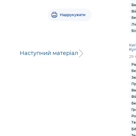
Ва
Ві
Надрукувати
Бе
Лі
Бі
Киї
Kyi
Наступний матеріал
29 
Ра
Бе
За
Пр
Ва
Ві
Бе
Гр
Ро
Тв
Бі
Те