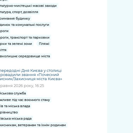
льтурно-мистецькі масові заходи
льтура, спорт, дозвілля
римання будинку
динок та комунальні послуги
роги
роги, транспорт та парковки
рки та зелені зони
Пляжі
іття
вколишнє середовище міста
ередодні Дня Києва у столиці
провадили звання «Почесний
исник/Захисниця міста Києва»
травня 2026 року, 16:25
йськова служба
жливе під час воєнного стану
їв та міська влада
рівництво
ївська міська рада
хисникам, ветеранам та їхнім родинам