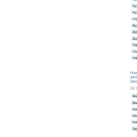
Ку
Ку
Ут
Бу
До
До
Па
См
На
Нап
за
Зах
28 
Ві
Ва
Ки
Ке
Ки
За