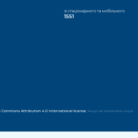
а
зі стаціонарного та мобільного
1551
e Commons Attribution 4.0 International license
, якщо не зазначено інше