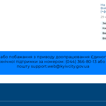
На
Ві
(+ф
29 
За
Ки
Ва
Ві
 або побажання з приводу доопрацювання Єдиного 
ехнічної підтримки за номером: (044) 366-80-13 аб
пошту
support.web@kyivcity.gov.ua