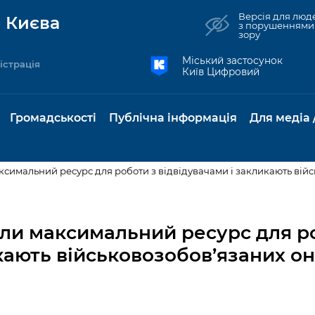
Версія для люд
 Києва
з порушеннями
зору
Міський застосунок
істрація
Київ Цифровий
Громадськості
Публічна інформація
Для медіа 
симальний ресурс для роботи з відвідувачами і закликають війс
та комунальні
Реєстр громадських
Рішення Київради
Доступ до
Містобудування та
Консультації з
Норм
Нови
об'єднань
публічної
земельні ділянки
громадськістю
база
Анон
ли максимальний ресурс для р
Контактна інформація
інформації
икають військовозобов’язаних о
бсидії та
Громадські слухання
Культура, спорт,
Громадська рад
Питан
Медіа
Графік роботи та прийому
ий захист
Про систему
дозвілля
відпов
рея
Місцеві ініціативи
громадян
Петиції
обліку публічної
публі
свідоцтва та
Бізнес та ліцензування
Підп
інформації
інфо