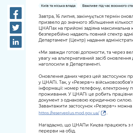
довідки
Київ та міська влада
Важливе під час воєнного ста
Структура
Лікарні 
Завтра, 16 липня, закінчується термін оно
Рішення та розпорядження
призвело до значного збільшення кількості
Освіта та
ЦНАПах на прийомі задіяна максимальна кіл
Проєкти розпоряджень, що
безперебійно надають повний спектр адмі
заклади
перебувають на погодженні
Департамент (Центр) надання адміністра
КМВА
Дороги, 
«Ми завжди готові допомогти, та через в
парковки
увагу на альтернативний засіб оновлення д
наголосили в Департаменті.
Навколи
середови
Оновлення даних через цей застосунок пра
у ЦНАПі. Так, у «Резерв+» військовозобов
інформації: номер телефону, електронну п
проживання. У ЦНАПі це робить працівни
документ з однаковою юридичною силою.
Завантажити застосунок «Резерв+» можна
.
https://reserveplus.mod.gov.ua/
Нагадаємо, що ЦНАПи Києва працюють з пон
перерви на обід.