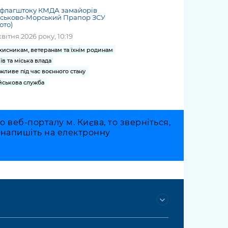
 флагштоку КМДА замайорів
йськово-Морський Прапор ЗСУ
ото)
квітня 2026 року, 10:19
хисникам, ветеранам та їхнім родинам
їв та міська влада
жливе під час воєнного стану
йськова служба
веб-порталу м. Києва, то зверніться,
о напишіть на електронну