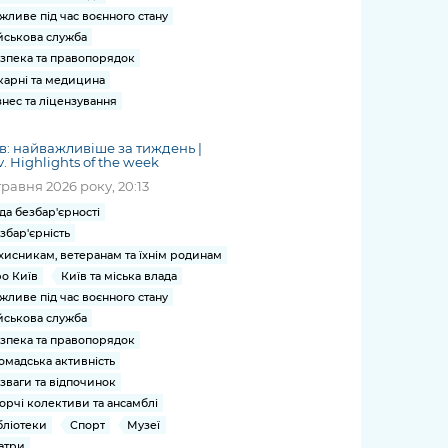
жливе під час воєнного стану
йськова служба
зпека та правопорядок
карні та медицина
знес та ліцензування
в: найважливіше за тиждень |
v. Highlights of the week
травня 2026 року, 20:13
да безбар'єрності
збар'єрність
хисникам, ветеранам та їхнім родинам
о Київ
Київ та міська влада
жливе під час воєнного стану
йськова служба
зпека та правопорядок
омадська активність
зваги та відпочинок
орчі колективи та ансамблі
бліотеки
Спорт
Музеї
атри