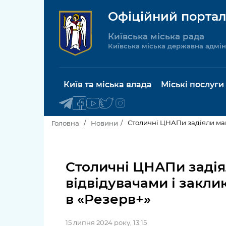
Офіційний портал
Київська міська рада
Київська міська державна адмін
Київ та міська влада
Міські послуги
Столичні ЦНАПи задіяли мак
Головна
Новини
Київський міський голова
Будинок 
послуги
Столичні ЦНАПи задія
Київська міська рада
відвідувачами і закл
Пільги, су
Про Київ
в «Резерв+»
соціальн
Керівництво КМДА
Паспорт, 
15 липня 2024 року, 13:15