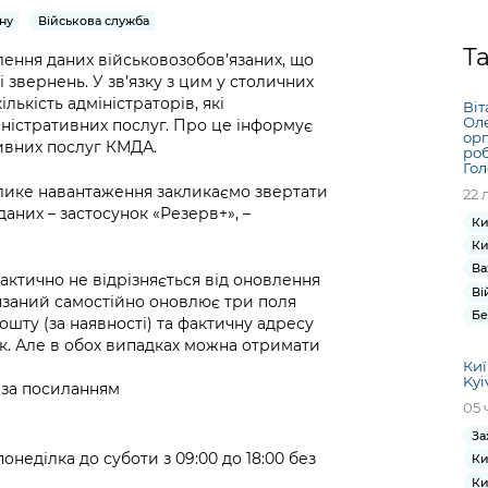
Громадська
Вакансії
Відкритий бюд
ся на
ну
Військова служба
експертиза
Фінанси та бюджет
Інформація з
Поря
новин
Статистика
Контактний це
Т
та медицина
обмеженим
оска
анонс
влення даних військовозобов’язаних, що
Громадський
Безпека та
 звернень. У зв’язку з цим у столичних
доступом
рішен
КМДА
Звернення громадян
 навчальні
бюджет
правопорядок
ькість адміністраторів, які
безді
Subsc
Віт
Ол
ністративних послуг. Про це інформує
Подати запит
розпо
to
орг
Регуляторна діяльність
тивних послуг КМДА.
Ритуальні послуги
роб
онлайн
інфор
anno
Го
транспорт та
ment
елике навантаження закликаємо звертати
22 
Іноземцям / For
Проекти
Звіти
from 
аних – застосунок «Резерв+», –
foreigners
Ки
нормативно-
опра
KCSA
шнє
Ки
правових та
запит
ще міста
Ва
інших актів
публі
ктично не відрізняється від оновлення
Ві
’язаний самостійно оновлює три поля
інфо
Бе
ошту (за наявності) та фактичну адресу
к. Але в обох випадках можна отримати
Киї
Kyi
 за посиланням
05 
За
еділка до суботи з 09:00 до 18:00 без
Ки
Ки