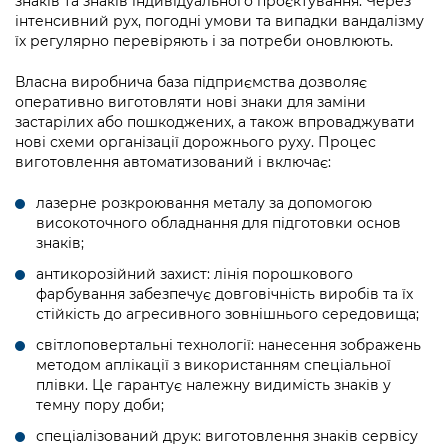
знаків та знаків індивідуального проєктування. Через
Підприємства, установи, організації
Уряд» – місцевий рівень»
Про відкриті дані
інтенсивний рух, погодні умови та випадки вандалізму
Портал Захисників та Захисниць
їх регулярно перевіряють і за потреби оновлюють.
Kyiv International Relations
Важливе під час воєнного стану
Портал даних Києва
Безбар'єрність
Власна виробнича база підприємства дозволяє
Річні звіти
оперативно виготовляти нові знаки для заміни
Публічні дашборди
Портал послуг
застарілих або пошкоджених, а також впроваджувати
Гендерна політика
нові схеми організації дорожнього руху. Процес
Міський застосунок Київ Цифровий
виготовлення автоматизований і включає:
Безбар'єрність
Важливе під час воєнного стану
лазерне розкроювання металу за допомогою
Київська міська військова адміністрація
високоточного обладнання для підготовки основ
знаків;
антикорозійний захист: лінія порошкового
фарбування забезпечує довговічність виробів та їх
стійкість до агресивного зовнішнього середовища;
світлоповертальні технології: нанесення зображень
методом аплікації з використанням спеціальної
плівки. Це гарантує належну видимість знаків у
темну пору доби;
спеціалізований друк: виготовлення знаків сервісу