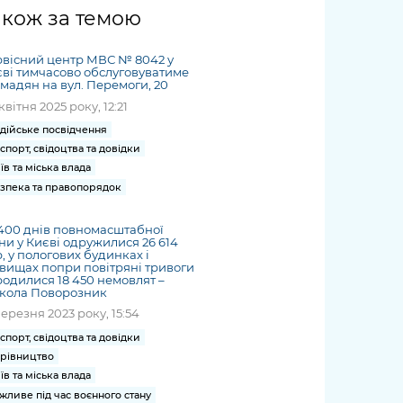
жет
Річні звіти
Києва
журналіст
міській військовій
coverage
акож за темою
Портал послуг
док
и та
ський
адміністрації
of
нтр
Гендерна політика
Публічні
рження
и від
запит /
hospitals
вісний центр МВС № 8042 у
Міський застосунок Київ
дашборди
ь, дій чи
 /
«Ініціатива
Submitting
ві тимчасово обслуговуватиме
at work
Безбар'єрність
Цифровий
мадян на вул. Перемоги, 20
яльності
ribe
«Партнерство
a media
under
квітня 2025 року, 12:21
рядників
«Відкритий Уряд» –
request
martial law
Київська міська військова
Важливе під час
мації
unce
місцевий рівень»
дійське посвідчення
адміністрація
воєнного стану
спорт, свідоцтва та довідки
s
Контакти
 про
Важливе під час
їв та міська влада
the
для медіа
зпека та правопорядок
цювання
воєнного стану
/ Contacts
ів на
for mass
400 днів повномасштабної
чну
media
ни у Києві одружилися 26 614
рмацію
, у пологових будинках і
вищах попри повітряні тривоги
одилися 18 450 немовлят –
кола Поворозник
березня 2023 року, 15:54
спорт, свідоцтва та довідки
рівництво
їв та міська влада
жливе під час воєнного стану