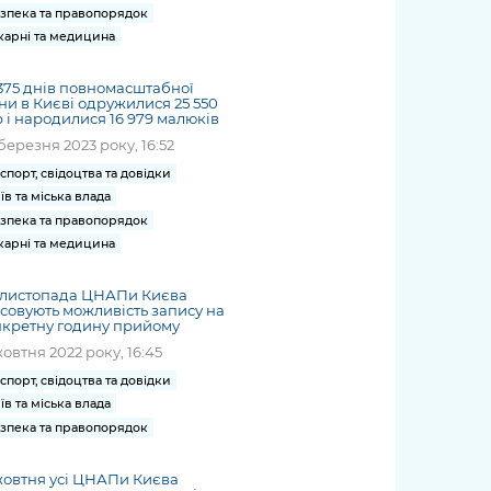
зпека та правопорядок
карні та медицина
375 днів повномасштабної
ни в Києві одружилися 25 550
 і народилися 16 979 малюків
березня 2023 року, 16:52
спорт, свідоцтва та довідки
їв та міська влада
зпека та правопорядок
карні та медицина
1 листопада ЦНАПи Києва
совують можливість запису на
нкретну годину прийому
жовтня 2022 року, 16:45
спорт, свідоцтва та довідки
їв та міська влада
зпека та правопорядок
жовтня усі ЦНАПи Києва