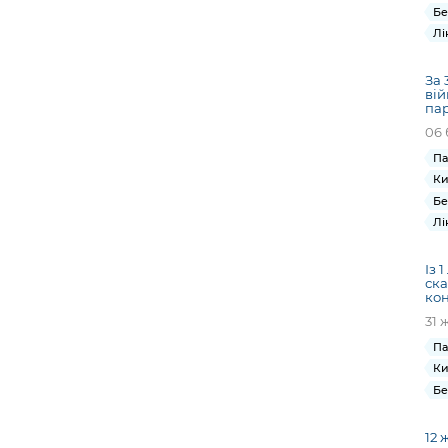
Бе
Лі
За 
вій
пар
06 
Па
Ки
Бе
Лі
Із 
ска
ко
31 
Па
Ки
Бе
12 