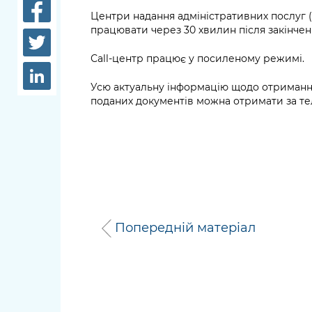
довідки
Центри надання адміністративних послуг 
Структура
працювати через 30 хвилин після закінчен
Лікарні 
Рішення та розпорядження
Сall-центр працює у посиленому режимі.
Освіта та
Проєкти розпоряджень, що
заклади
Усю актуальну інформацію щодо отримання 
перебувають на погодженні
поданих документів можна отримати за тел
КМВА
Дороги, 
парковки
Навколи
середови
Попередній матеріал