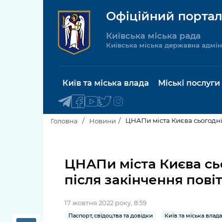
Офіційний портал
Київська міська рада
Київська міська державна адмін
Київ та міська влада
Міські послуги
ЦНАПи міста Києва сьогодні
Головна
Новини
Київський міський голова
Будинок 
послуги
ЦНАПи міста Києва сь
Київська міська рада
після закінчення пові
Пільги, су
Про Київ
соціальн
17 жовтня 2022 року, 8:59
Керівництво КМДА
Паспорт, 
Паспорт, свідоцтва та довідки
Київ та міська влада