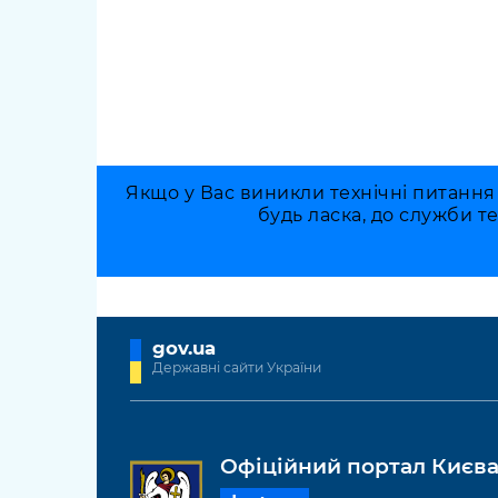
Якщо у Вас виникли технічні питання
будь ласка, до служби т
gov.ua
Державні сайти України
Офіційний портал Києв