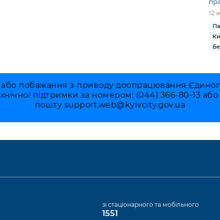
пр
12 
Па
Ки
Бе
 або побажання з приводу доопрацювання Єдиного 
ехнічної підтримки за номером: (044) 366-80-13 аб
пошту
support.web@kyivcity.gov.ua
а
зі стаціонарного та мобільного
1551