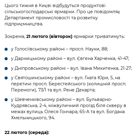
інформації
Рішення та розпорядження
Освіта та навчальні заклади
Громадська експертиза
Цього тижня в Києві відбудуться продуктові
Медіагалерея
сільськогосподарські ярмарки. Про це повідомляє
Інформація з обмеженим доступом
Портал Послуг
Проєкти розпоряджень, що
Дороги, транспорт та парковки
Департамент промисловості та розвитку
Громадський бюджет
Підписатися на новини та анонси від
перебувають на погодженні КМВА
підприємництва.
Подати запит онлайн
КМДА / Subscribe to announcements
Навколишнє середовище міста
Консультації з громадськістю
from the KCSA
Рішення Київради
Зокрема,
21 лютого (вівторок)
ярмарки триватимуть:
Проекти нормативно-правових та
Містобудування та земельні ділянки
Громадська рада
інших актів
Порядок акредитації медіа /
Контактна інформація
у Голосіївському районі – просп. Науки, 88;
Accreditation process
Культура, спорт, дозвілля
Петиції
Нормативна база
у Дарницькому районі – вул. Євгена Харченка, 41-47;
Графік роботи та прийому громадян
Подати журналістський запит /
у Дніпровському районі – вул. Івана Микитенка, 21-27;
Бізнес та ліцензування
Відкритий бюджет
Питання і відповіді про публічну
Submitting a media request
Вакансії
у Святошинському районі – вул. Гната Юри, 5, на
інформацію
Фінанси та бюджет
Контактний центр
перетині просп. Берестейського (колишній просп.
Зйомки в лікарнях в умовах воєнного
Статистика
Перемоги), 73/1 та вул. Рене Декарта;
Порядок оскарження рішень, дій чи
стану / Rules for media coverage of
Безпека та правопорядок
Допомога учасникам АТО
бездіяльності розпорядників інформації
hospitals at work under martial law
у Шевченківському районі – вул. Бульварно-
Звернення громадян
Кудрявська, 2-4, міжвуличний проїзд біля скверу в
Ритуальні послуги
Рада з питань внутрішньо переміщених
Звіти про опрацювання запитів на
межах вулиць Олеся Гончара, 65-А та вул. Богдана
Контакти для медіа / Contacts for mass
Регуляторна діяльність
осіб при Київській міській військовій
публічну інформацію
Хмельницького, 94.
media
Іноземцям / For foreigners
адміністрації
Промисловість і наука Києва
Інформація для споживачів
22
лютого (середа):
Пам'ятки культурної спадщини
«Ініціатива «Партнерство «Відкритий