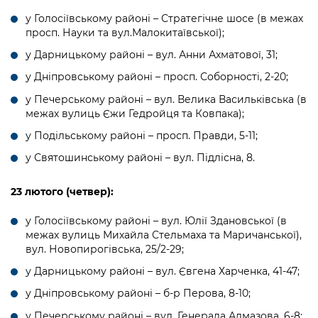
Підприємства, установи, організації
Уряд» – місцевий рівень»
Про відкриті дані
у Голосіївському районі – Стратегічне шосе (в межах
Портал Захисників та Захисниць
просп. Науки та вул.Малокитаївської);
Kyiv International Relations
Важливе під час воєнного стану
Портал даних Києва
Безбар'єрність
у Дарницькому районі – вул. Анни Ахматової, 31;
Річні звіти
Публічні дашборди
у Дніпровському районі – просп. Соборності, 2-20;
Портал послуг
Гендерна політика
у Печерському районі – вул. Велика Васильківська (в
Міський застосунок Київ Цифровий
межах вулиць Єжи Гедройця та Ковпака);
Безбар'єрність
у Подільському районі – просп. Правди, 5-11;
Важливе під час воєнного стану
Київська міська військова адміністрація
у Святошинському районі – вул. Підлісна, 8.
23
лютого (четвер):
у Голосіївському районі – вул. Юлії Здановської (в
межах вулиць Михайла Стельмаха та Маричанської),
вул. Новопирогівська, 25/2-29;
у Дарницькому районі – вул. Євгена Харченка, 41-47;
у Дніпровському районі – б-р Перова, 8-10;
у Печерському районі – вул. Генерала Алмазова, 6-8;