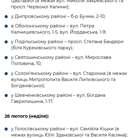
Цвєтаєвої (в межах вул. Миколи Закревського та
просп. Червоної Калини);
у Дніпровському районі – б-р Бучми, 2-10;
в Оболонському районі – вул. Петра
Калнишевського, 1-5, вул. Йорданська, 1-9;
у Подільському районі – просп. Степана Бандери
(біля Куренівського парку);
у Святошинському районі – вул. Мирослава
Поповича, 10;
у Солом’янському районі – вул. Стадіонна (в межах
вулиць Митрополита Василя Липківського та
Богданівської);
у Шевченківському районі – вул. Богдана
Гаврилишина, 1-17.
26 лютого (неділя):
у Голосіївському районі – вул. Самійла Кішки (в
межах вулиць Юлії Здановської та Василя Касіяна);