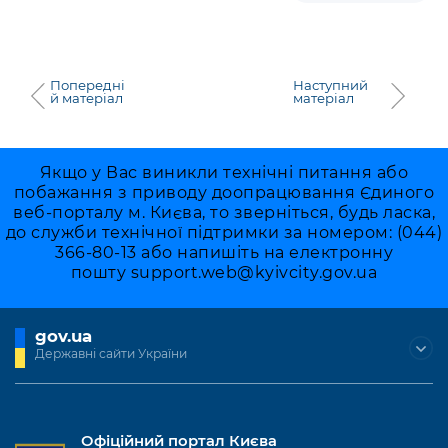
Попередні
Наступний
й матеріал
матеріал
Якщо у Вас виникли технічні питання або
побажання з приводу доопрацювання Єдиного
веб-порталу м. Києва, то зверніться, будь ласка,
до служби технічної підтримки за номером: (044)
366-80-13 або напишіть на електронну
пошту
support.web@kyivcity.gov.ua
gov.ua
Державні сайти України
Офіційний портал Києва