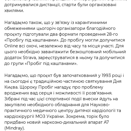
Підприємства, установи, організації
Уряд» – місцевий рівень»
дотримувалися дистанції, старти були організовані
Про відкриті дані
Портал Захисників та Захисниць
хвилями.
Kyiv International Relations
Важливе під час воєнного стану
Портал даних Києва
Безбар'єрність
Нагадаємо також, що у зв’язку із карантинними
Річні звіти
обмеженнями цьогоріч організатори благодійного
Публічні дашборди
Портал послуг
проєкту підготували два формати проведення 28-го
Гендерна політика
«Пробігу під каштанами». До пробігу могли долучитися
Міський застосунок Київ Цифровий
Online всі охочі, незалежно від часу та місця участі. Для
Безбар'єрність
цього необхідно завантажити безкоштовний мобільний
Важливе під час воєнного стану
додаток Strava, зареєструватися в ньому та долучитися
Київська міська військова адміністрація
до групи «Пробіг під каштанами».
Нагадаємо, що проєкт був започаткований у 1993 році і
на сьогодні є традиційною частиною святкування Дня
Києва. Щороку Пробіг нагадує про проблему
вроджених вад серця і можливості її розв’язання.
Зібрані під час цієї спортивної події внески йдуть на
закупівлю необхідного обладнання для Науково-
практичного медичного центру дитячої кардіології та
кардіохірургії МОЗ України. Зокрема, торік було
придбано новий наркозно-дихальний апарат A7
(Mindray).