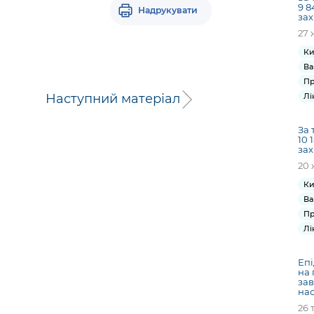
9 8
Надрукувати
зах
27 
Ки
Ва
Пр
Наступний матеріал
Лі
За 
10 
зах
20 
Ки
Ва
Пр
Лі
Епі
на 
зав
на
26 