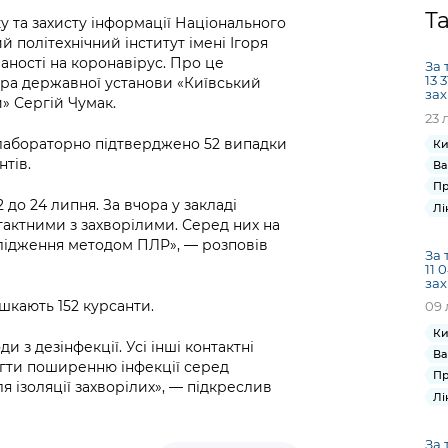
Громадська
Вакансії
Відкритий бюд
ся на
Т
ку та захисту інформації Національного
експертиза
Фінанси та бюджет
Інформація з
Поря
новин
й політехнічний інститут імені Ігоря
Статистика
Контактний це
та медицина
обмеженим
оска
анонс
аності на коронавірус. Про це
За 
Громадський
Безпека та
доступом
рішен
КМДА
13 
ра державної установи «Київський
Звернення громадян
 навчальні
бюджет
правопорядок
зах
безді
Subsc
» Сергій Чумак.
23 
Подати запит
розпо
to
Регуляторна діяльність
Ритуальні послуги
онлайн
 лабораторно підтверджено 52 випадки
інфор
anno
Ки
транспорт та
тів.
Ва
ment
Іноземцям / For
Проекти
Звіти
Пр
from 
foreigners
до 24 липня. За вчора у закладі
нормативно-
Лі
опра
KCSA
шнє
нтактними з захворілими. Серед них на
правових та
запит
слідження методом ПЛР», — розповів
ще міста
інших актів
За 
публі
11 
інфо
зах
шкають 152 курсанти.
09 
Ки
и з дезінфекції. Усі інші контактні
Ва
ігти поширенню інфекції серед
Пр
я ізоляції захворілих», — підкреслив
Лі
За 