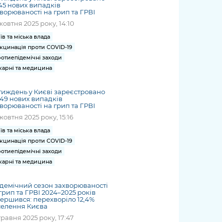
45 нових випадків
ворюваності на грип та ГРВІ
жовтня 2025 року, 14:10
їв та міська влада
кцинація проти COVID-19
отиепідемічні заходи
карні та медицина
тиждень у Києві зареєстровано
149 нових випадків
ворюваності на грип та ГРВІ
жовтня 2025 року, 15:16
їв та міська влада
кцинація проти COVID-19
отиепідемічні заходи
карні та медицина
демічний сезон захворюваності
грип та ГРВІ 2024–2025 років
ершився: перехворіло 12,4%
селення Києва
травня 2025 року, 17:47