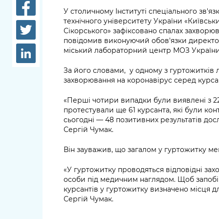
довідки
У столичному Інституті спеціального зв'яз
Структура
технічного університету України «Київськи
Лікарні 
Сікорського» зафіксовано спалах захворюв
Рішення та розпорядження
повідомив виконуючий обов'язки директо
Освіта та
міський лабораторний центр МОЗ України
Проєкти розпоряджень, що
заклади
перебувають на погодженні
За його словами, у одному з гуртожитків
КМВА
Дороги, 
захворювання на коронавірус серед курсан
парковки
«Перші чотири випадки були виявлені з 22 
Навколи
протестували ще 61 курсанта, які були ко
сьогодні — 48 позитивних результатів до
середови
Сергій Чумак.
Він зауважив, що загалом у гуртожитку ме
«У гуртожитку проводяться відповідні заход
особи під медичним наглядом. Щоб запоб
курсантів у гуртожитку визначено місця дл
Сергій Чумак.