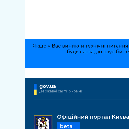
Якщо у Вас виникли технічні питання
будь ласка, до служби т
gov.ua
Державні сайти України
Офіційний портал Києв
beta