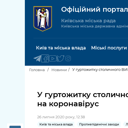
Офіційний портал
Київська міська рада
Київська міська державна адмін
Київ та міська влада
Міські послуги
У гуртожитку столичного ВИ
Головна
Новини
Київський міський голова
Будинок 
послуги
У гуртожитку столичн
Київська міська рада
на коронавірус
Пільги, су
Про Київ
соціальн
26 липня 2020 року, 12:38
Керівництво КМДА
Паспорт, 
Київ та міська влада
Протиепідемічні заходи
Л