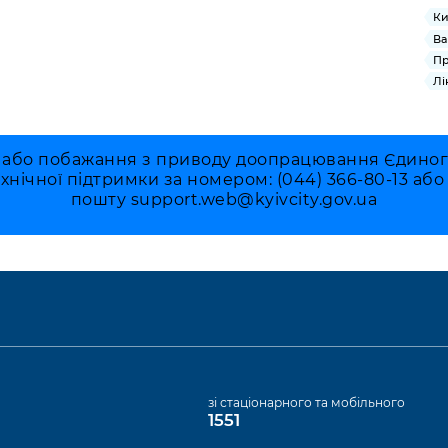
Ки
Ва
Пр
Лі
 або побажання з приводу доопрацювання Єдиного 
ехнічної підтримки за номером: (044) 366-80-13 аб
пошту
support.web@kyivcity.gov.ua
а
зі стаціонарного та мобільного
1551