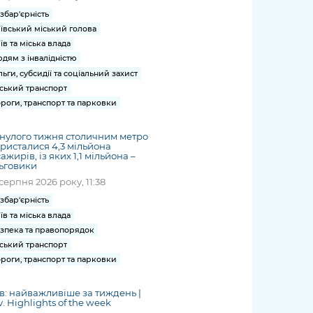
збар'єрність
ївський міський голова
їв та міська влада
дям з інвалідністю
льги, субсидії та соціальний захист
ський транспорт
роги, транспорт та парковки
нулого тижня столичним метро
ристалися 4,3 мільйона
ажирів, із яких 1,1 мільйона –
ьговики
серпня 2026 року, 11:38
збар'єрність
їв та міська влада
зпека та правопорядок
ський транспорт
роги, транспорт та парковки
в: найважливіше за тиждень |
v. Highlights of the week