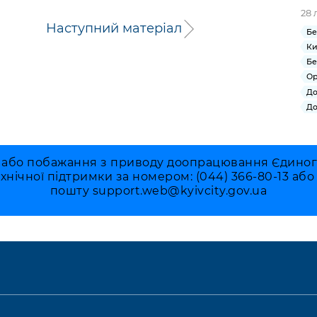
28 
Наступний матеріал
Бе
Ки
Бе
Ор
До
До
 або побажання з приводу доопрацювання Єдиного 
ехнічної підтримки за номером: (044) 366-80-13 аб
пошту
support.web@kyivcity.gov.ua