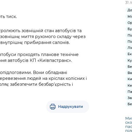
31 
До
ть тиск.
Мі
Ор
Бу
тролюють зовнішній стан автобусів та
Пі
о зовнішнє миття рухомого складу через
Пі
 внутрішнє прибирання салонів.
Лі
автобуси проходять планове технічне
Ек
ння автобусів КП «Київпастранс».
Ку
Бе
копідлоговими. Вони обладнані
Ва
еревезення людей на кріслах колісних і
Ки
ляє забезпечити безбар’єрність і
Ке
Па
За
Бе
Надрукувати
Ми
ско
пас
піл