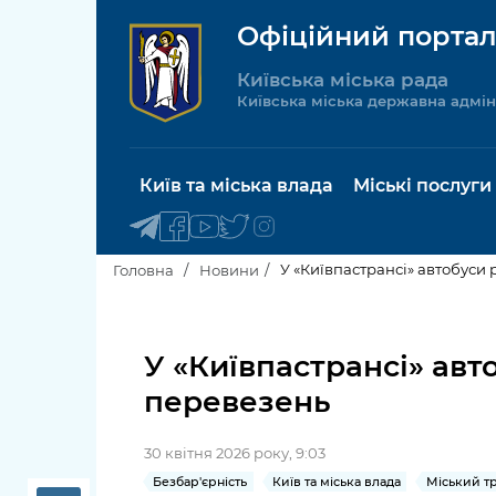
Офіційний портал
Київська міська рада
Київська міська державна адмін
Київ та міська влада
Міські послуги
У «Київпастрансі» автобуси
Головна
Новини
Київський міський голова
Будинок 
послуги
У «Київпастрансі» ав
Київська міська рада
перевезень
Пільги, су
Про Київ
соціальн
30 квітня 2026 року, 9:03
Керівництво КМДА
Паспорт, 
Безбар'єрність
Київ та міська влада
Міський т