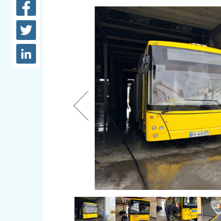
довідки
Структура
Лікарні 
Рішення та розпорядження
Освіта та
Проєкти розпоряджень, що
заклади
перебувають на погодженні
КМВА
Дороги, 
парковки
Навколи
середови