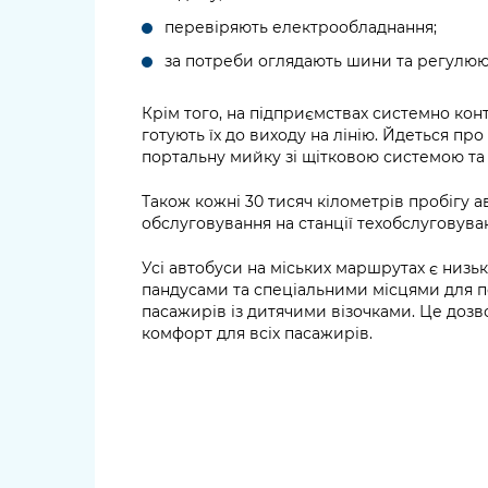
перевіряють електрообладнання;
за потреби оглядають шини та регулюю
Крім того, на підприємствах системно кон
готують їх до виходу на лінію. Йдеться пр
портальну мийку зі щітковою системою та
Також кожні 30 тисяч кілометрів пробігу 
обслуговування на станції техобслуговува
Усі автобуси на міських маршрутах є низь
пандусами та спеціальними місцями для п
пасажирів із дитячими візочками. Це дозво
комфорт для всіх пасажирів.