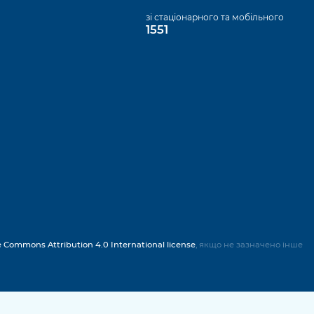
а
зі стаціонарного та мобільного
1551
e Commons Attribution 4.0 International license
, якщо не зазначено інше