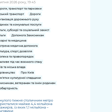
липня 2026 року, 19:45
роги, транспорт та парковки
ський транспорт
Дороги
ганізація дорожнього руху
динок та комунальні послуги
льги, субсидії та соціальний захист
льги
Допомога Захисникам
карні та медицина
стрена медична допомога
льтура, спорт, дозвілля
зпека та правопорядок
жливе під час воєнного стану
їв та міська влада
рівництво
Про Київ
м'ятки культурної спадщини
хисникам, ветеранам та їхнім родинам
збар'єрність
нулого тижня столичним метро
ристалися майже 4,4 мільйона
ажирів, із яких 1,1 мільйона –
ьговики