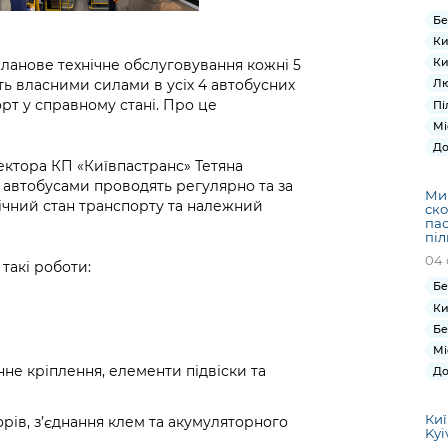
Бе
Ки
Ки
ланове технічне обслуговування кожні 5
ть власними силами в усіх 4 автобусних
Лю
рт у справному стані. Про це
Пі
Мі
До
ектора КП «Київпастранс» Тетяна
а автобусами проводять регулярно та за
Ми
нічний стан транспорту та належний
ско
пас
піл
04 
такі роботи:
Бе
Ки
Бе
Мі
не кріплення, елементи підвіски та
До
Киї
рів, з’єднання клем та акумуляторного
Kyi