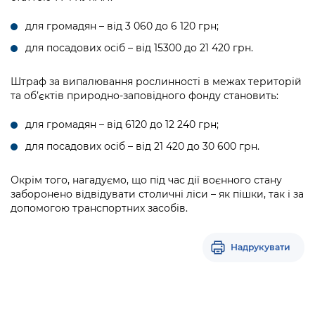
Підприємства, установи, організації
Уряд» – місцевий рівень»
Про відкриті дані
Портал Захисників та Захисниць
для громадян – від 3 060 до 6 120 грн;
Kyiv International Relations
Важливе під час воєнного стану
Портал даних Києва
для посадових осіб – від 15300 до 21 420 грн.
Безбар'єрність
Річні звіти
Публічні дашборди
Портал послуг
Штраф за випалювання рослинності в межах територій
Гендерна політика
та об’єктів природно-заповідного фонду становить:
Міський застосунок Київ Цифровий
Безбар'єрність
для громадян – від 6120 до 12 240 грн;
Важливе під час воєнного стану
для посадових осіб – від 21 420 до 30 600 грн.
Київська міська військова адміністрація
Окрім того, нагадуємо, що під час дії воєнного стану
заборонено відвідувати столичні ліси – як пішки, так і за
допомогою транспортних засобів.
Надрукувати