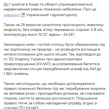
інформації
Рішення та розпорядження
Освіта та навчальні заклади
Громадська експертиза
До 1 жовтня в Києві та області утримуватиметься
Медіагалерея
надзвичайний рівень пожежної небезпеки. Про це
Інформація з обмеженим доступом
Портал Послуг
Проєкти розпоряджень, що
Дороги, транспорт та парковки
Громадський бюджет
Український гідрометцентр.
інформує
Підписатися на новини та анонси від
перебувають на погодженні КМВА
Подати запит онлайн
КМДА / Subscribe to announcements
Навколишнє середовище міста
Також на 29 вересня синоптики прогнозують невелику
Консультації з громадськістю
from the KCSA
Рішення Київради
хмарність, без опадів, вітер переважно східний, 5-8 м/с,
Проекти нормативно-правових та
Містобудування та земельні ділянки
температуру вночі 10-12°, вдень – 24-26°.
Громадська рада
інших актів
Порядок акредитації медіа /
Контактна інформація
Accreditation process
Закликаємо киян і гостей столиці бути обережними під
Культура, спорт, дозвілля
Петиції
Нормативна база
Графік роботи та прийому громадян
час відпочинку на природі – не розводити вогнища в
Подати журналістський запит /
непристосованих для цього місцях. Так, відповідно до
Бізнес та ліцензування
Відкритий бюджет
Питання і відповіді про публічну
Submitting a media request
ст. 152 Кодексу України про адміністративні
Вакансії
інформацію
правопорушення (КУпАП) за розпалювання багаття в
Фінанси та бюджет
Контактний центр
Зйомки в лікарнях в умовах воєнного
недозволених місцях передбачений штраф від 340 до
Статистика
Порядок оскарження рішень, дій чи
стану / Rules for media coverage of
1 360 гривень.
Безпека та правопорядок
Допомога учасникам АТО
бездіяльності розпорядників інформації
hospitals at work under martial law
Звернення громадян
Також наголошуємо, що необхідно дотримуватися
Ритуальні послуги
Рада з питань внутрішньо переміщених
Звіти про опрацювання запитів на
правил пожежної безпеки під час перебування зокрема
Контакти для медіа / Contacts for mass
Регуляторна діяльність
осіб при Київській міській військовій
публічну інформацію
на заплавах річок і присадибних ділянках, не спалювати
media
Іноземцям / For foreigners
адміністрації
стерню, сміття та залишки рослинності. Порушення
Промисловість і наука Києва
правил тягне за собою накладення штрафу згідно зі
Інформація для споживачів
Пам'ятки культурної спадщини
«Ініціатива «Партнерство «Відкритий
статтею 77-1 КУпАП: