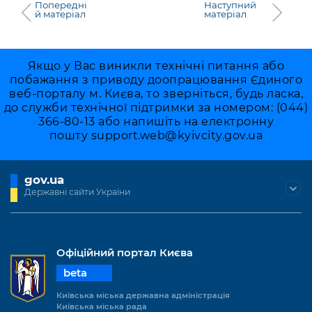
Попередні
Наступний
й матеріал
матеріал
Якщо у Вас виникли технічні питання або
побажання з приводу доопрацювання Єдиного
веб-порталу м. Києва, то зверніться, будь ласка,
до служби технічної підтримки за номером: (044)
366-80-13 або напишіть на електронну
пошту
support.web@kyivcity.gov.ua
gov.ua
Державні сайти України
Офіційний портал Києва
beta
Київська міська державна адміністрація
Київська міська рада