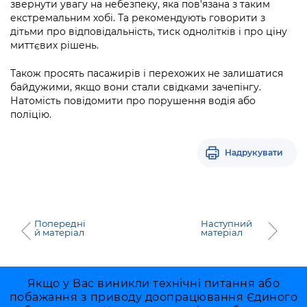
звернути увагу на небезпеку, яка пов'язана з таким
екстремальним хобі. Та рекомендують говорити з
дітьми про відповідальність, тиск однолітків і про ціну
миттєвих рішень.
Також просять пасажирів і перехожих не залишатися
байдужими, якщо вони стали свідками зачепінгу.
Натомість повідомити про порушення водія або
поліцію.
Надрукувати
Попередні
Наступний
й матеріал
матеріал
Якщо у Вас виникли технічні питання або
побажання з приводу доопрацювання Єдиного