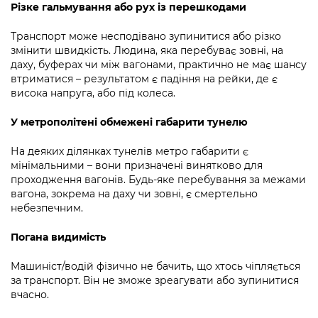
Підприємства, установи, організації
Різке гальмування або рух із перешкодами
Уряд» – місцевий рівень»
Про відкриті дані
Портал Захисників та Захисниць
Kyiv International Relations
Транспорт може несподівано зупинитися або різко
Важливе під час воєнного стану
Портал даних Києва
змінити швидкість. Людина, яка перебуває зовні, на
Безбар'єрність
Річні звіти
даху, буферах чи між вагонами, практично не має шансу
Публічні дашборди
втриматися – результатом є падіння на рейки, де є
Портал послуг
висока напруга, або під колеса.
Гендерна політика
Міський застосунок Київ Цифровий
У метрополітені обмежені габарити тунелю
Безбар'єрність
Важливе під час воєнного стану
На деяких ділянках тунелів метро габарити є
Київська міська військова адміністрація
мінімальними – вони призначені винятково для
проходження вагонів. Будь-яке перебування за межами
вагона, зокрема на даху чи зовні, є смертельно
небезпечним.
Погана видимість
Машиніст/водій фізично не бачить, що хтось чіпляється
за транспорт. Він не зможе зреагувати або зупинитися
вчасно.