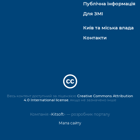
Публічна інформація
Для ЗМІ
Київ та міська влада
Контакти
Весь контент доступний за ліцензією
Creative Commons Attribution
4.0 International license
, якщо не зазначено інше
Компанія «
Kitsoft
» — розробник порталу
Мапа сайту