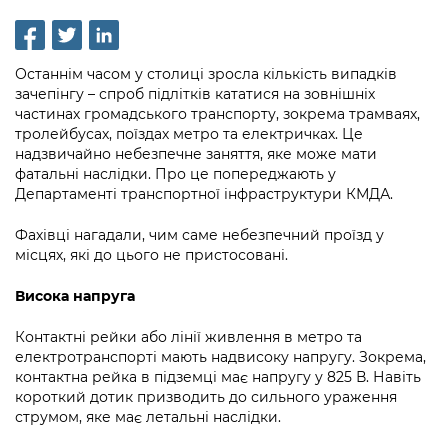
інформації
Рішення та розпорядження
Освіта та навчальні заклади
Громадська експертиза
Медіагалерея
Інформація з обмеженим доступом
Портал Послуг
Проєкти розпоряджень, що
Дороги, транспорт та парковки
Громадський бюджет
Підписатися на новини та анонси від
Останнім часом у столиці зросла кількість випадків
перебувають на погодженні КМВА
Подати запит онлайн
КМДА / Subscribe to announcements
зачепінгу – спроб підлітків кататися на зовнішніх
Навколишнє середовище міста
Консультації з громадськістю
from the KCSA
частинах громадського транспорту, зокрема трамваях,
Рішення Київради
Проекти нормативно-правових та
тролейбусах, поїздах метро та електричках. Це
Містобудування та земельні ділянки
Громадська рада
інших актів
Порядок акредитації медіа /
надзвичайно небезпечне заняття, яке може мати
Контактна інформація
фатальні наслідки. Про це попереджають у
Accreditation process
Культура, спорт, дозвілля
Петиції
Нормативна база
Департаменті транспортної інфраструктури КМДА.
Графік роботи та прийому громадян
Подати журналістський запит /
Бізнес та ліцензування
Відкритий бюджет
Питання і відповіді про публічну
Фахівці нагадали, чим саме небезпечний проїзд у
Submitting a media request
Вакансії
місцях, які до цього не пристосовані.
інформацію
Фінанси та бюджет
Контактний центр
Зйомки в лікарнях в умовах воєнного
Статистика
Висока напруга
Порядок оскарження рішень, дій чи
стану / Rules for media coverage of
Безпека та правопорядок
Допомога учасникам АТО
бездіяльності розпорядників інформації
hospitals at work under martial law
Звернення громадян
Контактні рейки або лінії живлення в метро та
Ритуальні послуги
Рада з питань внутрішньо переміщених
електротранспорті мають надвисоку напругу. Зокрема,
Звіти про опрацювання запитів на
Контакти для медіа / Contacts for mass
Регуляторна діяльність
осіб при Київській міській військовій
контактна рейка в підземці має напругу у 825 В. Навіть
публічну інформацію
media
Іноземцям / For foreigners
короткий дотик призводить до сильного ураження
адміністрації
Промисловість і наука Києва
струмом, яке має летальні наслідки.
Інформація для споживачів
Пам'ятки культурної спадщини
«Ініціатива «Партнерство «Відкритий