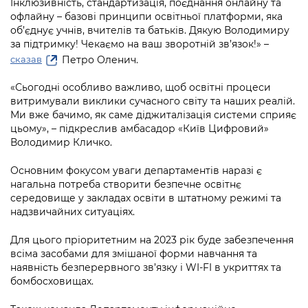
Інклюзивність, стандартизація, поєднання онлайну та
офлайну – базові принципи освітньої платформи, яка
об’єднує учнів, вчителів та батьків. Дякую Володимиру
за підтримку! Чекаємо на ваш зворотній зв’язок!» –
Петро Оленич.
сказав
«Сьогодні особливо важливо, щоб освітні процеси
витримували виклики сучасного світу та наших реалій.
Ми вже бачимо, як саме діджиталізація системи сприяє
цьому», – підкреслив амбасадор «Київ Цифровий»
Володимир Кличко.
Основним фокусом уваги департаментів наразі є
нагальна потреба створити безпечне освітнє
середовище у закладах освіти в штатному режимі та
надзвичайних ситуаціях.
Для цього пріоритетним на 2023 рік буде забезпечення
всіма засобами для змішаної форми навчання та
наявність безперервного зв’язку і WI-FI в укриттях та
бомбосховищах.