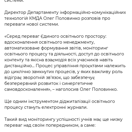
системи.
Директор Департаменту інформаційно-комунікаційних
технологій КМДА Олег Половинко розповів про
переваги нової системи.
«Серед переваг Єдиного освітнього простору:
вдосконалення освітнього менеджменту,
автоматизоване формування звітів, моніторинг
освітнього процесу та діяльності, доступ до освітнього
контенту та якісна взаємодія всіх учасників навіть
дистанційно… Процес управління проєктами належить
до циклічно замкнутих процесів, у яких важливу роль
відіграє зворотній зв’язок, що забезпечує
безперервний розвиток і синергетичне
самовдосконалення», – наголосив Олег Половинко.
Ще одним інструментом діджиталізації освітнього
процесу стануть електронні журнали.
Такий вид моніторингу успішності учнів має ще низку
переваг над своїм попередником, а саме: