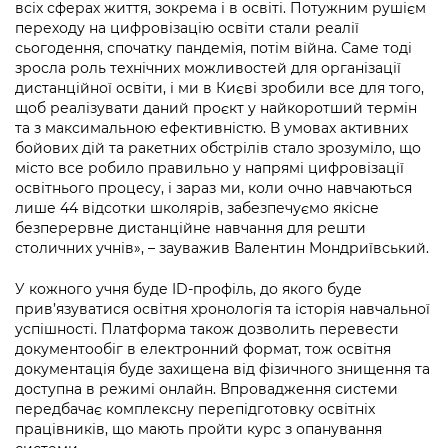
Підприємства, установи, організації
всіх сферах життя, зокрема і в освіті. Потужним рушієм
Уряд» – місцевий рівень»
Про відкриті дані
переходу на цифровізацію освіти стали реалії
Портал Захисників та Захисниць
сьогодення, спочатку пандемія, потім війна. Саме тоді
Kyiv International Relations
Важливе під час воєнного стану
Портал даних Києва
зросла роль технічних можливостей для організації
Безбар'єрність
дистанційної освіти, і ми в Києві зробили все для того,
Річні звіти
Публічні дашборди
щоб реалізувати даний проєкт у найкоротший термін
Портал послуг
та з максимальною ефективністю. В умовах активних
Гендерна політика
бойових дій та ракетних обстрілів стало зрозуміло, що
Міський застосунок Київ Цифровий
місто все робило правильно у напрямі цифровізації
Безбар'єрність
освітнього процесу, і зараз ми, коли очно навчаються
Важливе під час воєнного стану
лише 44 відсотки школярів, забезпечуємо якісне
Київська міська військова адміністрація
безперервне дистанційне навчання для решти
столичних учнів», – зауважив Валентин Мондриївський.
У кожного учня буде ID-профіль, до якого буде
прив’язуватися освітня хронологія та історія навчальної
успішності. Платформа також дозволить перевести
документообіг в електронний формат, тож освітня
документація буде захищена від фізичного знищення та
доступна в режимі онлайн. Впровадження системи
передбачає комплексну перепідготовку освітніх
працівників, що мають пройти курс з опанування