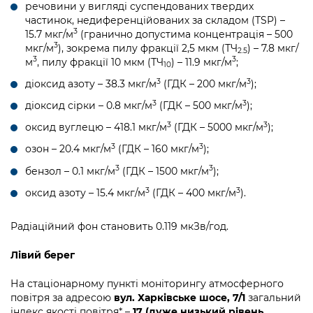
речовини у вигляді суспендованих твердих
частинок, недиференційованих за складом (TSP) –
3
15.7 мкг/м
(гранично допустима концентрація – 500
3
мкг/м
), зокрема пилу фракції 2,5 мкм (ТЧ
) – 7.8 мкг/
2.5
3
3
м
, пилу фракції 10 мкм (ТЧ
) – 11.9 мкг/м
;
10
3
3
діоксид азоту – 38.3 мкг/м
(ГДК – 200 мкг/м
);
3
3
діоксид сірки – 0.8 мкг/м
(ГДК – 500 мкг/м
);
3
3
оксид вуглецю – 418.1 мкг/м
(ГДК – 5000 мкг/м
);
3
3
озон – 20.4 мкг/м
(ГДК – 160 мкг/м
);
3
3
бензол – 0.1 мкг/м
(ГДК – 1500 мкг/м
);
3
3
оксид азоту – 15.4 мкг/м
(ГДК – 400 мкг/м
).
Радіаційний фон становить 0.119 мкЗв/год.
Лівий берег
На стаціонарному пункті моніторингу атмосферного
повітря за адресою
вул. Харківське шосе, 7/1
загальний
індекс якості повітря* –
17 (дуже низький рівень