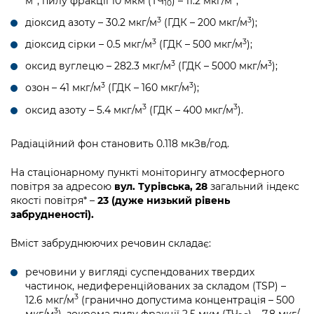
м
, пилу фракції 10 мкм (ТЧ
) – 11.2 мкг/м
;
10
3
3
діоксид азоту – 30.2 мкг/м
(ГДК – 200 мкг/м
);
3
3
діоксид сірки – 0.5 мкг/м
(ГДК – 500 мкг/м
);
3
3
оксид вуглецю – 282.3 мкг/м
(ГДК – 5000 мкг/м
);
3
3
озон – 41 мкг/м
(ГДК – 160 мкг/м
);
3
3
оксид азоту – 5.4 мкг/м
(ГДК – 400 мкг/м
).
Радіаційний фон становить 0.118 мкЗв/год.
На стаціонарному пункті моніторингу атмосферного
повітря за адресою
вул. Турівська, 28
загальний індекс
якості повітря* –
23 (дуже низький рівень
забрудненості).
Вміст забруднюючих речовин складає:
речовини у вигляді суспендованих твердих
частинок, недиференційованих за складом (TSP) –
3
12.6 мкг/м
(гранично допустима концентрація – 500
3
мкг/м
), зокрема пилу фракції 2,5 мкм (ТЧ
) – 7.8 мкг/