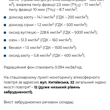
3
3
м
), зокрема пилу фракції 2,5 мкм (ТЧ
) – 7.1 мкг/м
,
2.5
3
пилу фракції 10 мкм (ТЧ
) – 8.7 мкг/м
;
10
3
3
діоксид азоту – 14.1 мкг/м
(ГДК – 200 мкг/м
);
3
3
діоксид сірки – 1.2 мкг/м
(ГДК – 500 мкг/м
);
3
3
оксид вуглецю – 228.6 мкг/м
(ГДК – 5000 мкг/м
);
3
3
озон – 51.3 мкг/м
(ГДК – 160 мкг/м
);
3
3
бензол – 1.5 мкг/м
(ГДК – 1500 мкг/м
);
3
3
оксид азоту – 5.8 мкг/м
(ГДК – 400 мкг/м
).
Радіаційний фон становить 0.094 мкЗв/год.
На стаціонарному пункті моніторингу атмосферного
повітря за адресою
вул. Китаївська, 22
загальний індекс
якості повітря* –
12 (дуже низький рівень
забрудненості).
Вміст забруднюючих речовин складає: