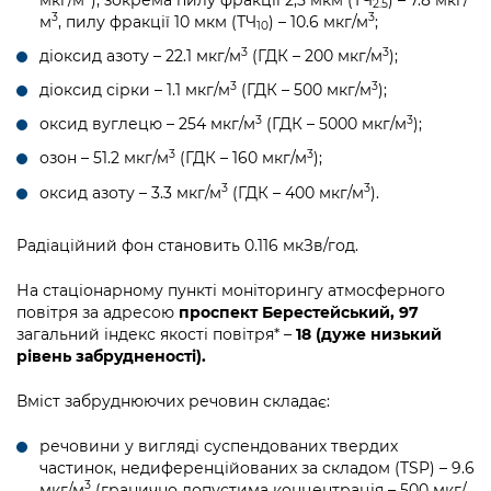
2.5
3
3
м
, пилу фракції 10 мкм (ТЧ
) – 10.6 мкг/м
;
10
3
3
діоксид азоту – 22.1 мкг/м
(ГДК – 200 мкг/м
);
3
3
діоксид сірки – 1.1 мкг/м
(ГДК – 500 мкг/м
);
3
3
оксид вуглецю – 254 мкг/м
(ГДК – 5000 мкг/м
);
3
3
озон – 51.2 мкг/м
(ГДК – 160 мкг/м
);
3
3
оксид азоту – 3.3 мкг/м
(ГДК – 400 мкг/м
).
Радіаційний фон становить 0.116 мкЗв/год.
На стаціонарному пункті моніторингу атмосферного
повітря за адресою
проспект Берестейський, 97
загальний індекс якості повітря* –
18 (дуже низький
рівень забрудненості).
Вміст забруднюючих речовин складає:
речовини у вигляді суспендованих твердих
частинок, недиференційованих за складом (TSP) – 9.6
3
мкг/м
(гранично допустима концентрація – 500 мкг/