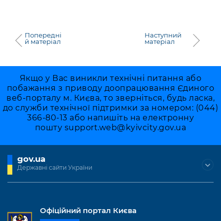
Попередні
Наступний
й матеріал
матеріал
Якщо у Вас виникли технічні питання або
побажання з приводу доопрацювання Єдиного
веб-порталу м. Києва, то зверніться, будь ласка,
до служби технічної підтримки за номером: (044)
366-80-13 або напишіть на електронну
пошту
support.web@kyivcity.gov.ua
gov.ua
Державні сайти України
Офіційний портал Києва