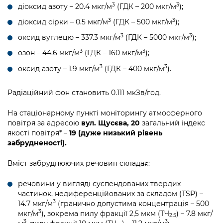
Підприємства, установи, організації
3
3
діоксид азоту – 20.4 мкг/м
(ГДК – 200 мкг/м
);
Уряд» – місцевий рівень»
Про відкриті дані
Портал Захисників та Захисниць
3
3
діоксид сірки – 0.5 мкг/м
(ГДК – 500 мкг/м
);
Kyiv International Relations
Важливе під час воєнного стану
Портал даних Києва
Безбар'єрність
3
3
оксид вуглецю – 337.3 мкг/м
(ГДК – 5000 мкг/м
);
Річні звіти
Публічні дашборди
3
3
озон – 44.6 мкг/м
(ГДК – 160 мкг/м
);
Портал послуг
Гендерна політика
3
3
оксид азоту – 1.9 мкг/м
(ГДК – 400 мкг/м
).
Міський застосунок Київ Цифровий
Безбар'єрність
Радіаційний фон становить 0.111 мкЗв/год.
Важливе під час воєнного стану
Київська міська військова адміністрація
На стаціонарному пункті моніторингу атмосферного
повітря за адресою
вул. Щусєва, 20
загальний індекс
якості повітря* –
19 (дуже низький рівень
забрудненості).
Вміст забруднюючих речовин складає:
речовини у вигляді суспендованих твердих
частинок, недиференційованих за складом (TSP) –
3
14.7 мкг/м
(гранично допустима концентрація – 500
3
мкг/м
), зокрема пилу фракції 2,5 мкм (ТЧ
) – 7.8 мкг/
2.5
3
3