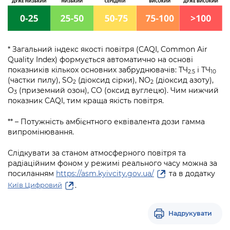
* Загальний індекс якості повітря (CAQI, Common Air
Quality Index) формується автоматично на основі
показників кількох основних забруднювачів: ТЧ
і ТЧ
2.5
10
(частки пилу), SO
(діоксид сірки), NO
(діоксид азоту),
2
2
О
(приземний озон), CO (оксид вуглецю). Чим нижчий
3
показник CAQI, тим краща якість повітря.
** – Потужність амбієнтного еквівалента дози гамма
випромінювання.
Слідкувати за станом атмосферного повітря та
радіаційним фоном у режимі реального часу можна за
посиланням
https://asm.kyivcity.gov.ua/
та в додатку
.
Київ Цифровий
Надрукувати