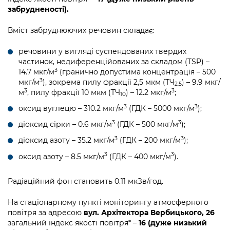
забрудненості).
Вміст забруднюючих речовин складає:
речовини у вигляді суспендованих твердих
частинок, недиференційованих за складом (TSP) –
3
14.7 мкг/м
(гранично допустима концентрація – 500
3
мкг/м
), зокрема пилу фракції 2,5 мкм (ТЧ
) – 9.9 мкг/
2.5
3
3
м
, пилу фракції 10 мкм (ТЧ
) – 12.2 мкг/м
;
10
3
3
оксид вуглецю – 310.2 мкг/м
(ГДК – 5000 мкг/м
);
3
3
діоксид сірки – 0.6 мкг/м
(ГДК – 500 мкг/м
);
3
3
діоксид азоту – 35.2 мкг/м
(ГДК – 200 мкг/м
);
3
3
оксид азоту – 8.5 мкг/м
(ГДК – 400 мкг/м
).
Радіаційний фон становить 0.11 мкЗв/год.
На стаціонарному пункті моніторингу атмосферного
повітря за адресою
вул. Архітектора Вербицького, 26
загальний індекс якості повітря* –
16 (дуже низький