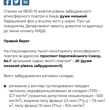
інформації
Рішення та розпорядження
Освіта та навчальні заклади
Громадська експертиза
Медіагалерея
Інформація з обмеженим доступом
Портал Послуг
Станом на 08:00 10 жовтня рівень забрудненості
Проєкти розпоряджень, що
Дороги, транспорт та парковки
Громадський бюджет
атмосферного повітря в Києві
дуже низький
.
Підписатися на новини та анонси від
перебувають на погодженні КМВА
Подати запит онлайн
Радіаційний фон у всьому місті у нормі. Про це
КМДА / Subscribe to announcements
Навколишнє середовище міста
Консультації з громадськістю
повідомляє Департамент захисту довкілля та адаптації
from the KCSA
Рішення Київради
до зміни клімату КМДА.
Проекти нормативно-правових та
Містобудування та земельні ділянки
Громадська рада
інших актів
Порядок акредитації медіа /
Контактна інформація
Правий берег
Accreditation process
Культура, спорт, дозвілля
Петиції
Нормативна база
Графік роботи та прийому громадян
На стаціонарному пункті моніторингу атмосферного
Подати журналістський запит /
Бізнес та ліцензування
повітря за адресою
проспект Європейського Союзу,
Відкритий бюджет
Питання і відповіді про публічну
Submitting a media request
Вакансії
64-Г
загальний індекс якості повітря* –
20 (дуже
інформацію
Фінанси та бюджет
низький рівень забрудненості).
Контактний центр
Зйомки в лікарнях в умовах воєнного
Статистика
Порядок оскарження рішень, дій чи
стану / Rules for media coverage of
Вміст забруднюючих речовин складає:
Безпека та правопорядок
Допомога учасникам АТО
бездіяльності розпорядників інформації
hospitals at work under martial law
Звернення громадян
речовини у вигляді суспендованих твердих
Ритуальні послуги
Рада з питань внутрішньо переміщених
Звіти про опрацювання запитів на
Контакти для медіа / Contacts for mass
частинок, недиференційованих за складом (TSP) –
Регуляторна діяльність
осіб при Київській міській військовій
публічну інформацію
media
3
12.7 мкг/м
(гранично допустима концентрація – 500
Іноземцям / For foreigners
адміністрації
3
мкг/м
), зокрема пилу фракції 2,5 мкм (ТЧ
) – 7.6 мкг/
Промисловість і наука Києва
2.5
Інформація для споживачів
3
3
м
, пилу фракції 10 мкм (ТЧ
) – 10.6 мкг/м
;
Пам'ятки культурної спадщини
10
«Ініціатива «Партнерство «Відкритий