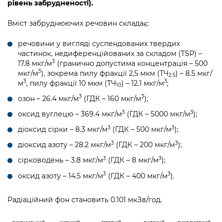
рівень забрудненості).
Вміст забруднюючих речовин складає:
речовини у вигляді суспендованих твердих
частинок, недиференційованих за складом (TSP) –
3
17.8 мкг/м
(гранично допустима концентрація – 500
3
мкг/м
), зокрема пилу фракції 2,5 мкм (ТЧ
) – 8.5 мкг/
2.5
3
3
м
, пилу фракції 10 мкм (ТЧ
) – 12.1 мкг/м
;
10
3
3
озон – 26.4 мкг/м
(ГДК – 160 мкг/м
);
3
3
оксид вуглецю – 369.4 мкг/м
(ГДК – 5000 мкг/м
);
3
3
діоксид сірки – 8.3 мкг/м
(ГДК – 500 мкг/м
);
3
3
діоксид азоту – 28.2 мкг/м
(ГДК – 200 мкг/м
);
3
3
сірководень – 3.8 мкг/м
(ГДК – 8 мкг/м
);
3
3
оксид азоту – 14.5 мкг/м
(ГДК – 400 мкг/м
).
Радіаційний фон становить 0.101 мкЗв/год.