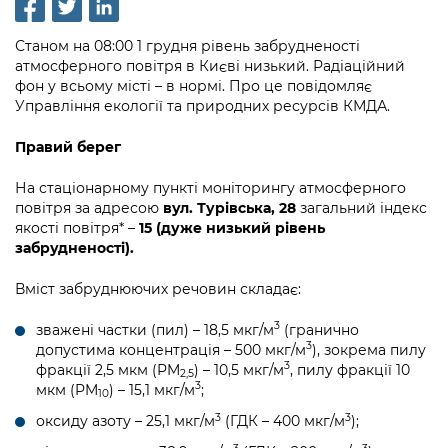
інформації
Рішення та розпорядження
Освіта та навчальні заклади
Громадська експертиза
Медіагалерея
Інформація з обмеженим доступом
Портал Послуг
Станом на 08:00 1 грудня рівень забрудненості
Проєкти розпоряджень, що
Дороги, транспорт та парковки
Громадський бюджет
атмосферного повітря в Києві низький. Радіаційний
Підписатися на новини та анонси від
перебувають на погодженні КМВА
Подати запит онлайн
фон у всьому місті – в нормі. Про це повідомляє
КМДА / Subscribe to announcements
Навколишнє середовище міста
Консультації з громадськістю
Управління екології та природних ресурсів КМДА.
from the KCSA
Рішення Київради
Проекти нормативно-правових та
Містобудування та земельні ділянки
Громадська рада
Правий берег
інших актів
Порядок акредитації медіа /
Контактна інформація
Accreditation process
Культура, спорт, дозвілля
Петиції
На стаціонарному пункті моніторингу атмосферного
Нормативна база
Графік роботи та прийому громадян
повітря за адресою
вул. Турівська, 28
загальний індекс
Подати журналістський запит /
Бізнес та ліцензування
якості повітря* –
15 (дуже низький рівень
Відкритий бюджет
Питання і відповіді про публічну
Submitting a media request
Вакансії
забрудненості).
інформацію
Фінанси та бюджет
Контактний центр
Зйомки в лікарнях в умовах воєнного
Статистика
Вміст забруднюючих речовин складає:
Порядок оскарження рішень, дій чи
стану / Rules for media coverage of
Безпека та правопорядок
Допомога учасникам АТО
бездіяльності розпорядників інформації
hospitals at work under martial law
Звернення громадян
3
зважені частки (пил) – 18,5 мкг/м
(гранично
3
допустима концентрація – 500 мкг/м
), зокрема пилу
Ритуальні послуги
Рада з питань внутрішньо переміщених
Звіти про опрацювання запитів на
Контакти для медіа / Contacts for mass
3
фракції 2,5 мкм (PM
) – 10,5 мкг/м
, пилу фракції 10
Регуляторна діяльність
осіб при Київській міській військовій
2,5
публічну інформацію
media
3
мкм (PM
) – 15,1 мкг/м
;
Іноземцям / For foreigners
10
адміністрації
Промисловість і наука Києва
3
3
оксиду азоту – 25,1 мкг/м
(ГДК – 400 мкг/м
);
Інформація для споживачів
Пам'ятки культурної спадщини
«Ініціатива «Партнерство «Відкритий