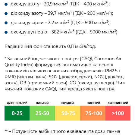
3
3
оксиду азоту – 30,9 мкг/м
(ГДК – 400 мкг/м
);
3
3
діоксиду азоту – 39,7 мкг/м
(ГДК – 200 мкг/м
);
3
3
діоксиду сірки – 3,2 мкг/м
(ГДК – 500 мкг/м
);
3
3
оксиду вуглецю – 382 мкг/м
(ГДК – 5000 мкг/м
).
Радіаційний фон становить 0,11 мкЗв/год.
* Загальний індекс якості повітря (CAQI, Common Air
Quality Index) формується автоматично на основі
показників кількох основних забруднювачів: PM2.5 і
PM10 (частки пилу), SO2 (діоксид сірки), NO2 (діоксид
азоту), ОЗ (приземний озон), CO (оксид вуглецю). Чим
нижчий показник CAQI, тим краща якість повітря.
** – Потужність амбієнтного еквівалента дози гамма