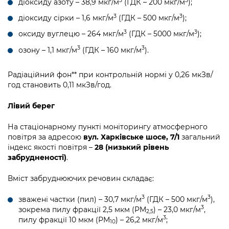
3
3
діоксиду азоту – 38,9 мкг/м
(ГДК – 200 мкг/м
);
Підприємства, установи, організації
Уряд» – місцевий рівень»
Про відкриті дані
Портал Захисників та Захисниць
3
3
діоксиду сірки – 1,6 мкг/м
(ГДК – 500 мкг/м
);
Kyiv International Relations
Важливе під час воєнного стану
Портал даних Києва
3
3
оксиду вуглецю – 264 мкг/м
(ГДК – 5000 мкг/м
);
Безбар'єрність
Річні звіти
3
3
озону – 1,1 мкг/м
(ГДК – 160 мкг/м
).
Публічні дашборди
Портал послуг
Гендерна політика
Радіаційний фон** при контрольній нормі у 0,26 мкЗв/
Міський застосунок Київ Цифровий
год становить 0,11 мкЗв/год.
Безбар'єрність
Важливе під час воєнного стану
Лівий берег
Київська міська військова адміністрація
На стаціонарному пункті моніторингу атмосферного
повітря за адресою
вул. Харківське шосе, 7/1
загальний
індекс якості повітря –
28 (низький рівень
забрудненості)
.
Вміст забруднюючих речовин складає:
3
3
зважені частки (пил) – 30,7 мкг/м
(ГДК – 500 мкг/м
),
3
зокрема пилу фракції 2,5 мкм (PM
) – 23,0 мкг/м
,
2,5
3
пилу фракції 10 мкм (PM
) – 26,2 мкг/м
;
10