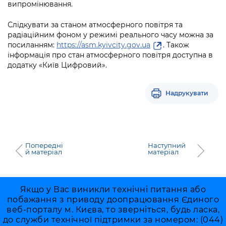
випромінювання.
Слідкувати за станом атмосферного повітря та
радіаційним фоном у режимі реального часу можна за
посиланням:
https://asm.kyivcity.gov.ua
. Також
інформація про стан атмосферного повітря доступна в
додатку «Київ Цифровий».
Надрукувати
Попередні
Наступний
й матеріал
матеріал
Якщо у Вас виникли технічні питання або
побажання з приводу доопрацювання Єдиного
веб-порталу м. Києва, то зверніться, будь ласка,
до служби технічної підтримки за номером: (044)