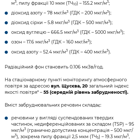
Підприємства, установи, організації
3
3
м
, пилу фракції 10 мкм (ТЧ
) – 155.2 мкг/м
;
Уряд» – місцевий рівень»
10
Про відкриті дані
Портал Захисників та Захисниць
3
3
діоксид азоту – 78 мкг/м
(ГДК – 200 мкг/м
);
Kyiv International Relations
Важливе під час воєнного стану
Портал даних Києва
3
3
Безбар'єрність
діоксид сірки – 5.8 мкг/м
(ГДК – 500 мкг/м
);
Річні звіти
3
3
Публічні дашборди
оксид вуглецю – 666.5 мкг/м
(ГДК – 5000 мкг/м
);
Портал послуг
Гендерна політика
3
3
озон – 17.6 мкг/м
(ГДК – 160 мкг/м
);
Міський застосунок Київ Цифровий
3
3
оксид азоту – 52.4 мкг/м
(ГДК – 400 мкг/м
).
Безбар'єрність
Важливе під час воєнного стану
Радіаційний фон становить 0.106 мкЗв/год.
Київська міська військова адміністрація
На стаціонарному пункті моніторингу атмосферного
повітря за адресою
вул. Щусєва, 20
загальний індекс
якості повітря* –
55 (середній рівень забрудненості).
Вміст забруднювальних речовин складає:
речовини у вигляді суспендованих твердих
частинок, недиференційованих за складом (TSP) – 95
3
мкг/м
(гранично допустима концентрація – 500 мкг/
3
3
м
), зокрема пилу фракції 2,5 мкм (ТЧ
) – 19.3 мкг/м
,
5