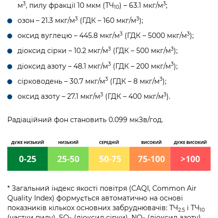
3
3
м
, пилу фракції 10 мкм (ТЧ
) – 63.1 мкг/м
;
10
3
3
озон – 21.3 мкг/м
(ГДК – 160 мкг/м
);
3
3
оксид вуглецю – 445.8 мкг/м
(ГДК – 5000 мкг/м
);
3
3
діоксид сірки – 10.2 мкг/м
(ГДК – 500 мкг/м
);
3
3
діоксид азоту – 48.1 мкг/м
(ГДК – 200 мкг/м
);
3
3
сірководень – 30.7 мкг/м
(ГДК – 8 мкг/м
);
3
3
оксид азоту – 27.1 мкг/м
(ГДК – 400 мкг/м
).
Радіаційний фон становить 0.099 мкЗв/год.
* Загальний індекс якості повітря (CAQI, Common Air
Quality Index) формується автоматично на основі
показників кількох основних забруднювачів: ТЧ
і ТЧ
2.5
10
(частки пилу), SO
(діоксид сірки), NO
(діоксид азоту),