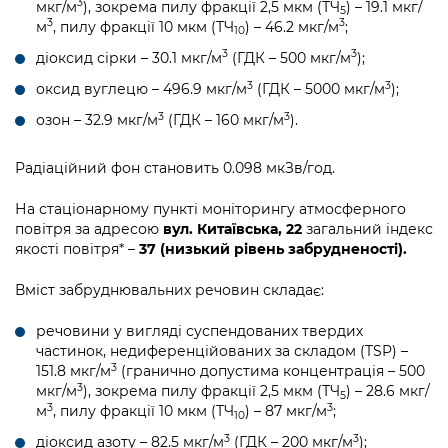
3
мкг/м
), зокрема пилу фракції 2,5 мкм (ТЧ
) – 19.1 мкг/
5
3
3
м
, пилу фракції 10 мкм (ТЧ
) – 46.2 мкг/м
;
10
3
3
діоксид сірки – 30.1 мкг/м
(ГДК – 500 мкг/м
);
3
3
оксид вуглецю – 496.9 мкг/м
(ГДК – 5000 мкг/м
);
3
3
озон – 32.9 мкг/м
(ГДК – 160 мкг/м
).
Радіаційний фон становить 0.098 мкЗв/год.
На стаціонарному пункті моніторингу атмосферного
повітря за адресою
вул. Китаївська, 22
загальний індекс
якості повітря* –
37 (низький рівень забрудненості).
Вміст забруднювальних речовин складає:
речовини у вигляді суспендованих твердих
частинок, недиференційованих за складом (TSP) –
3
151.8 мкг/м
(гранично допустима концентрація – 500
3
мкг/м
), зокрема пилу фракції 2,5 мкм (ТЧ
) – 28.6 мкг/
5
3
3
м
, пилу фракції 10 мкм (ТЧ
) – 87 мкг/м
;
10
3
3
діоксид азоту – 82.5 мкг/м
(ГДК – 200 мкг/м
);