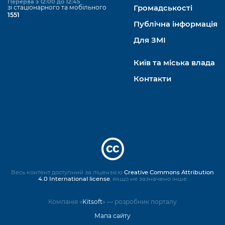
Перерва з 12:00 до 12:45
зі стаціонарного та мобільного
Громадськості
1551
Публічна інформація
Для ЗМІ
Київ та міська влада
Контакти
Весь контент доступний за ліцензією
Creative Commons Attribution
4.0 International license
, якщо не зазначено інше
Компанія «
Kitsoft
» — розробник порталу
Мапа сайту