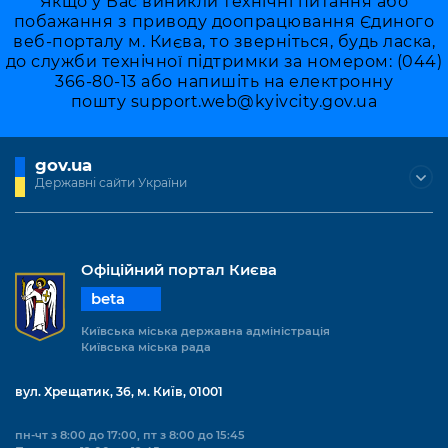
Якщо у Вас виникли технічні питання або
побажання з приводу доопрацювання Єдиного
веб-порталу м. Києва, то зверніться, будь ласка,
до служби технічної підтримки за номером: (044)
366-80-13 або напишіть на електронну
пошту
support.web@kyivcity.gov.ua
gov.ua
Державні сайти України
Офіційний портал Києва
beta
Київська міська державна адміністрація
Київська міська рада
вул. Хрещатик, 36, м. Київ, 01001
пн-чт з 8:00 до 17:00, пт з 8:00 до 15:45