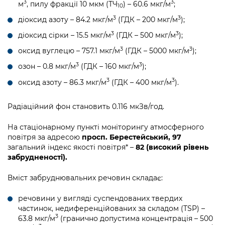
3
3
м
, пилу фракції 10 мкм (ТЧ
) – 60.6 мкг/м
;
10
3
3
діоксид азоту – 84.2 мкг/м
(ГДК – 200 мкг/м
);
3
3
діоксид сірки – 15.5 мкг/м
(ГДК – 500 мкг/м
);
3
3
оксид вуглецю – 757.1 мкг/м
(ГДК – 5000 мкг/м
);
3
3
озон – 0.8 мкг/м
(ГДК – 160 мкг/м
);
3
3
оксид азоту – 86.3 мкг/м
(ГДК – 400 мкг/м
).
Радіаційний фон становить 0.116 мкЗв/год.
На стаціонарному пункті моніторингу атмосферного
повітря за адресою
просп. Берестейський, 97
загальний індекс якості повітря* –
82 (високий рівень
забрудненості).
Вміст забруднювальних речовин складає:
речовини у вигляді суспендованих твердих
частинок, недиференційованих за складом (TSP) –
3
63.8 мкг/м
(гранично допустима концентрація – 500