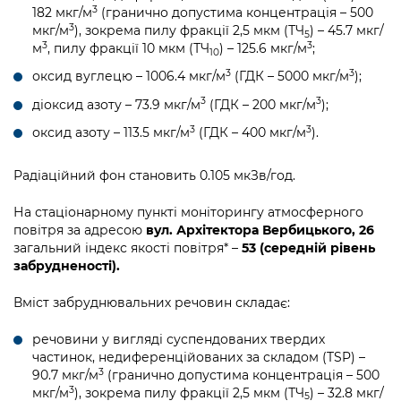
3
182 мкг/м
(гранично допустима концентрація – 500
3
мкг/м
), зокрема пилу фракції 2,5 мкм (ТЧ
) – 45.7 мкг/
5
3
3
м
, пилу фракції 10 мкм (ТЧ
) – 125.6 мкг/м
;
10
3
3
оксид вуглецю – 1006.4 мкг/м
(ГДК – 5000 мкг/м
);
3
3
діоксид азоту – 73.9 мкг/м
(ГДК – 200 мкг/м
);
3
3
оксид азоту – 113.5 мкг/м
(ГДК – 400 мкг/м
).
Радіаційний фон становить 0.105 мкЗв/год.
На стаціонарному пункті моніторингу атмосферного
повітря за адресою
вул. Архітектора Вербицького, 26
загальний індекс якості повітря* –
53 (середній рівень
забрудненості).
Вміст забруднювальних речовин складає:
речовини у вигляді суспендованих твердих
частинок, недиференційованих за складом (TSP) –
3
90.7 мкг/м
(гранично допустима концентрація – 500
3
мкг/м
), зокрема пилу фракції 2,5 мкм (ТЧ
) – 32.8 мкг/
5