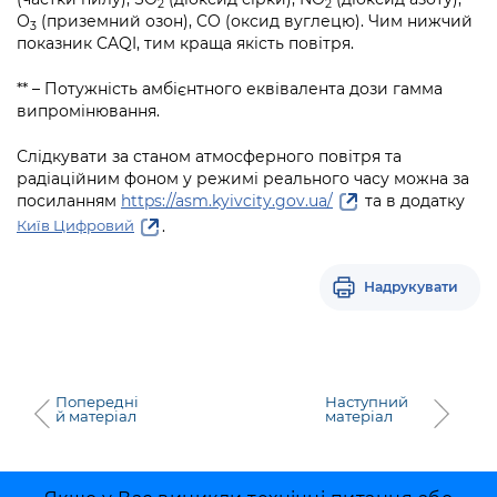
2
2
О
(приземний озон), CO (оксид вуглецю). Чим нижчий
3
показник CAQI, тим краща якість повітря.
** – Потужність амбієнтного еквівалента дози гамма
випромінювання.
Слідкувати за станом атмосферного повітря та
радіаційним фоном у режимі реального часу можна за
посиланням
https://asm.kyivcity.gov.ua/
та в додатку
.
Київ Цифровий
Надрукувати
Попередні
Наступний
й матеріал
матеріал