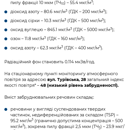
3
пилу фракції 10 мкм (ТЧ
) – 55.4 мкг/м
;
10
3
3
діоксид азоту – 80.6 мкг/м
(ГДК – 200 мкг/м
);
3
3
діоксид сірки – 10.3 мкг/м
(ГДК – 500 мкг/м
);
3
3
оксид вуглецю – 845.1 мкг/м
(ГДК – 5000 мкг/м
);
3
3
озон – 11.8 мкг/м
(ГДК – 160 мкг/м
);
3
3
оксид азоту – 62.3 мкг/м
(ГДК – 400 мкг/м
).
Радіаційний фон становить 0.114 мкЗв/год.
На стаціонарному пункті моніторингу атмосферного
повітря за адресою
вул. Турівська, 28
загальний індекс
якості повітря* –
48 (низький рівень забрудненості).
Вміст забруднювальних речовин складає:
речовини у вигляді суспендованих твердих
частинок, недиференційованих за складом (TSP) –
3
95.2 мкг/м
(гранично допустима концентрація – 500
3
мкг/м
), зокрема пилу фракції 2,5 мкм (ТЧ
) – 23.9 мкг/
5