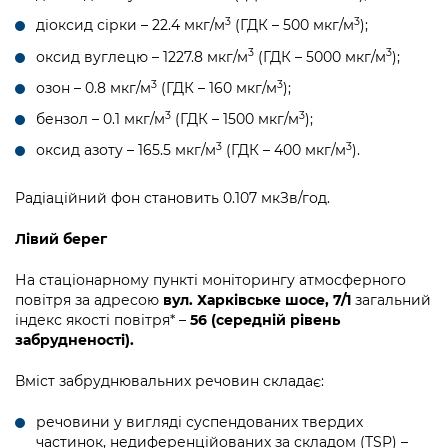
3
3
діоксид сірки – 22.4 мкг/м
(ГДК – 500 мкг/м
);
3
3
оксид вуглецю – 1227.8 мкг/м
(ГДК – 5000 мкг/м
);
3
3
озон – 0.8 мкг/м
(ГДК – 160 мкг/м
);
3
3
бензол – 0.1 мкг/м
(ГДК – 1500 мкг/м
);
3
3
оксид азоту – 165.5 мкг/м
(ГДК – 400 мкг/м
).
Радіаційний фон становить 0.107 мкЗв/год.
Лівий берег
На стаціонарному пункті моніторингу атмосферного
повітря за адресою
вул. Харківське шосе, 7/1
загальний
індекс якості повітря* –
56 (середній рівень
забрудненості).
Вміст забруднювальних речовин складає:
речовини у вигляді суспендованих твердих
частинок, недиференційованих за складом (TSP) –