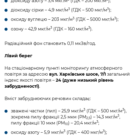
діоксиду азоту – 3,4 мкг/м
(ГДК – 200 мкг/м
);
3
3
діоксиду сірки – 4,9 мкг/м
(ГДК – 500 мкг/м
);
3
3
оксиду вуглецю – 203 мкг/м
(ГДК – 5000 мкг/м
);
3
3
озону – 42,9 мкг/м
(ГДК – 160 мкг/м
).
Радіаційний фон становить 0,11 мкЗв/год.
Лівий берег
На стаціонарному пункті моніторингу атмосферного
повітря за адресою
вул. Харківське шосе, 7/1
загальний
індекс якості повітря –
24 (дуже низький рівень
забрудненості)
.
Вміст забруднюючих речовин складає:
3
3
зважені частки (пил) – 25,9 мкг/м
(ГДК – 500 мкг/м
),
3
зокрема пилу фракції 2,5 мкм (PM
) – 14,3 мкг/м
,
2,5
3
пилу фракції 10 мкм (PM
) – 20,4 мкг/м
;
10
3
3
оксиду азоту – 5,9 мкг/м
(ГДК – 400 мкг/м
);