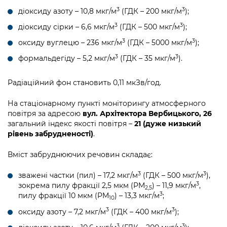
3
3
діоксиду азоту – 10,8 мкг/м
(ГДК – 200 мкг/м
);
3
3
діоксиду сірки – 6,6 мкг/м
(ГДК – 500 мкг/м
);
3
3
оксиду вуглецю – 236 мкг/м
(ГДК – 5000 мкг/м
);
3
3
формальдегіду – 5,2 мкг/м
(ГДК – 35 мкг/м
).
Радіаційний фон становить 0,11 мкЗв/год.
На стаціонарному пункті моніторингу атмосферного
повітря за адресою
вул. Архітектора Вербицького, 26
загальний індекс якості повітря –
21 (дуже низький
рівень забрудненості)
.
Вміст забруднюючих речовин складає:
3
3
зважені частки (пил) – 17,2 мкг/м
(ГДК – 500 мкг/м
),
3
зокрема пилу фракції 2,5 мкм (PM
) – 11,9 мкг/м
,
2,5
3
пилу фракції 10 мкм (PM
) – 13,3 мкг/м
;
10
3
3
оксиду азоту – 7,2 мкг/м
(ГДК – 400 мкг/м
);
3
3