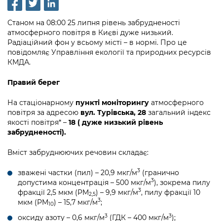
інформації
Рішення та розпорядження
Освіта та навчальні заклади
Громадська експертиза
Медіагалерея
Інформація з обмеженим доступом
Портал Послуг
Станом на 08:00 25 липня рівень забрудненості
Проєкти розпоряджень, що
Дороги, транспорт та парковки
Громадський бюджет
атмосферного повітря в Києві дуже низький.
Підписатися на новини та анонси від
перебувають на погодженні КМВА
Подати запит онлайн
Радіаційний фон у всьому місті – в нормі. Про це
КМДА / Subscribe to announcements
Навколишнє середовище міста
Консультації з громадськістю
повідомляє Управління екології та природних ресурсів
from the KCSA
Рішення Київради
КМДА.
Проекти нормативно-правових та
Містобудування та земельні ділянки
Громадська рада
інших актів
Порядок акредитації медіа /
Контактна інформація
Правий берег
Accreditation process
Культура, спорт, дозвілля
Петиції
Нормативна база
Графік роботи та прийому громадян
На стаціонарному
пункті моніторингу
атмосферного
Подати журналістський запит /
Бізнес та ліцензування
повітря за адресою
вул. Турівська, 28
загальний індекс
Відкритий бюджет
Питання і відповіді про публічну
Submitting a media request
Вакансії
якості повітря* –
18 ( дуже низький рівень
інформацію
Фінанси та бюджет
забрудненості).
Контактний центр
Зйомки в лікарнях в умовах воєнного
Статистика
Порядок оскарження рішень, дій чи
стану / Rules for media coverage of
Вміст забруднюючих речовин складає:
Безпека та правопорядок
Допомога учасникам АТО
бездіяльності розпорядників інформації
hospitals at work under martial law
Звернення громадян
3
зважені частки (пил) – 20,9 мкг/м
(гранично
Ритуальні послуги
Рада з питань внутрішньо переміщених
Звіти про опрацювання запитів на
Контакти для медіа / Contacts for mass
3
допустима концентрація – 500 мкг/м
), зокрема пилу
Регуляторна діяльність
осіб при Київській міській військовій
публічну інформацію
media
3
фракції 2,5 мкм (PM
) – 9,9 мкг/м
, пилу фракції 10
Іноземцям / For foreigners
2,5
адміністрації
3
мкм (PM
) – 15,7 мкг/м
;
Промисловість і наука Києва
10
Інформація для споживачів
Пам'ятки культурної спадщини
3
3
«Ініціатива «Партнерство «Відкритий
оксиду азоту – 0,6 мкг/м
(ГДК – 400 мкг/м
);