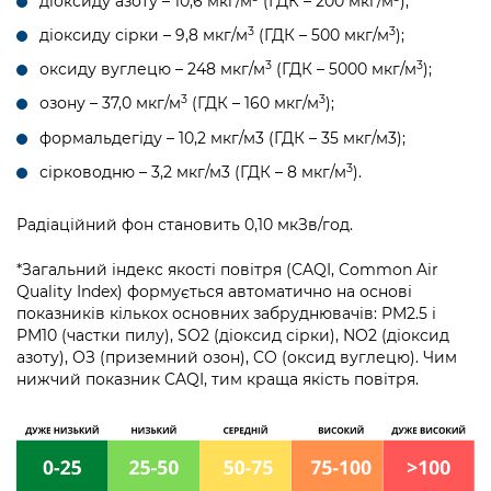
діоксиду азоту – 10,6 мкг/м
(ГДК – 200 мкг/м
);
3
3
діоксиду сірки – 9,8 мкг/м
(ГДК – 500 мкг/м
);
3
3
оксиду вуглецю – 248 мкг/м
(ГДК – 5000 мкг/м
);
3
3
озону – 37,0 мкг/м
(ГДК – 160 мкг/м
);
формальдегіду – 10,2 мкг/м3 (ГДК – 35 мкг/м3);
3
сірководню – 3,2 мкг/м3 (ГДК – 8 мкг/м
).
Радіаційний фон становить 0,10 мкЗв/год.
*Загальний індекс якості повітря (CAQI, Common Air
Quality Index) формується автоматично на основі
показників кількох основних забруднювачів: PM2.5 і
PM10 (частки пилу), SO2 (діоксид сірки), NO2 (діоксид
азоту), ОЗ (приземний озон), CO (оксид вуглецю). Чим
нижчий показник CAQI, тим краща якість повітря.