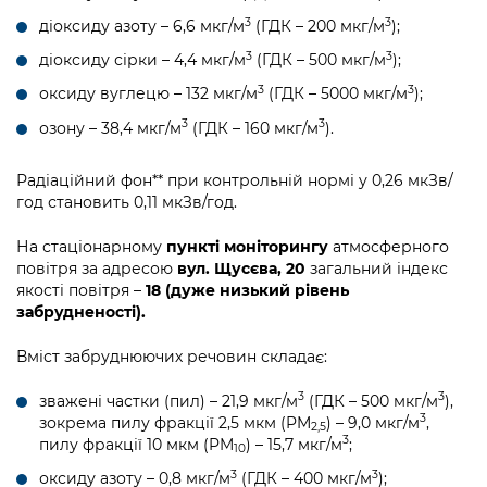
Підприємства, установи, організації
Уряд» – місцевий рівень»
Про відкриті дані
3
3
діоксиду азоту – 6,6 мкг/м
(ГДК – 200 мкг/м
);
Портал Захисників та Захисниць
Kyiv International Relations
3
3
діоксиду сірки – 4,4 мкг/м
(ГДК – 500 мкг/м
);
Важливе під час воєнного стану
Портал даних Києва
Безбар'єрність
3
3
оксиду вуглецю – 132 мкг/м
(ГДК – 5000 мкг/м
);
Річні звіти
Публічні дашборди
Портал послуг
3
3
озону – 38,4 мкг/м
(ГДК – 160 мкг/м
).
Гендерна політика
Міський застосунок Київ Цифровий
Радіаційний фон** при контрольній нормі у 0,26 мкЗв/
Безбар'єрність
год становить 0,11 мкЗв/год.
Важливе під час воєнного стану
Київська міська військова адміністрація
На стаціонарному
пункті моніторингу
атмосферного
повітря за адресою
вул. Щусєва, 20
загальний індекс
якості повітря –
18 (дуже низький рівень
забрудненості).
Вміст забруднюючих речовин складає:
3
3
зважені частки (пил) – 21,9 мкг/м
(ГДК – 500 мкг/м
),
3
зокрема пилу фракції 2,5 мкм (PM
) – 9,0 мкг/м
,
2,5
3
пилу фракції 10 мкм (PM
) – 15,7 мкг/м
;
10
3
3
оксиду азоту – 0,8 мкг/м
(ГДК – 400 мкг/м
);