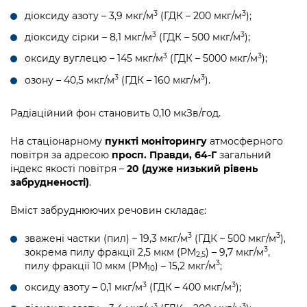
3
3
діоксиду азоту – 3,9 мкг/м
(ГДК – 200 мкг/м
);
3
3
діоксиду сірки – 8,1 мкг/м
(ГДК – 500 мкг/м
);
3
3
оксиду вуглецю – 145 мкг/м
(ГДК – 5000 мкг/м
);
3
3
озону – 40,5 мкг/м
(ГДК – 160 мкг/м
).
Радіаційний фон становить 0,10 мкЗв/год.
На стаціонарному
пункті моніторингу
атмосферного
повітря за адресою
просп. Правди, 64-Г
загальний
індекс якості повітря –
20 (дуже низький рівень
забрудненості)
.
Вміст забруднюючих речовин складає:
3
3
зважені частки (пил) – 19,3 мкг/м
(ГДК – 500 мкг/м
),
3
зокрема пилу фракції 2,5 мкм (PM
) – 9,7 мкг/м
,
2,5
3
пилу фракції 10 мкм (PM
) – 15,2 мкг/м
;
10
3
3
оксиду азоту – 0,1 мкг/м
(ГДК – 400 мкг/м
);
3
3